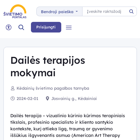
Paieška
Bendroji paieška
Pai
Paieška
Prisijungti
Meniu
Neįgaliųjų rėžimas
Dailės terapijos
mokymai
Kėdainių švietimo pagalbos tarnyba
2024-02-01
Josvainių g., Kėdainiai
Dailės terapija – vizualinio kūrinio kūrimas terapiniais
tikslais, profesinio specialisto ir kliento santykio
kontekste, kurį atlieka ligą, traumą ar gyvenimo
iššūkius išgyvenantis asmuo (American Art Therapy