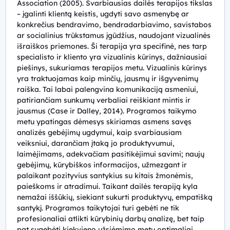
Association (2005). Svarbiausias dailės terapijos tikslas
– įgalinti klientą keistis, ugdyti savo asmenybę ar
konkrečius bendravimo, bendradarbiavimo, savistabos
ar socialinius trūkstamus įgūdžius, naudojant vizualinės
išraiškos priemones. Ši terapija yra specifinė, nes tarp
specialisto ir kliento yra vizualinis kūrinys, dažniausiai
piešinys, sukuriamas terapijos metu. Vizualinis kūrinys
yra traktuojamas kaip minčių, jausmų ir išgyvenimų
raiška. Tai labai palengvina komunikaciją asmeniui,
patiriančiam sunkumų verbaliai reiškiant mintis ir
jausmus (Case ir Dalley, 2014). Programos taikymo
metu ypatingas dėmesys skiriamas asmens savęs
analizės gebėjimų ugdymui, kaip svarbiausiam
veiksniui, darančiam įtaką jo produktyvumui,
laimėjimams, adekvačiam pasitikėjimui savimi; naujų
gebėjimų, kūrybiškos informacijos, užmezgant ir
palaikant pozityvius santykius su kitais žmonėmis,
paieškoms ir atradimui. Taikant dailės terapiją kyla
nemažai iššūkių, siekiant sukurti produktyvų, empatišką
santykį. Programos taikytojai turi gebėti ne tik
profesionaliai atlikti kūrybinių darbų analizę, bet taip
pat sugebėti kiekvieno užsiėmimo metu optimaliai