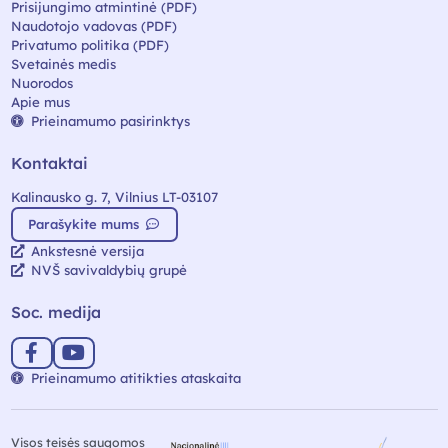
Prisijungimo atmintinė (PDF)
Naudotojo vadovas (PDF)
Privatumo politika (PDF)
Svetainės medis
Nuorodos
Apie mus
Prieinamumo pasirinktys
Kontaktai
Kalinausko g. 7, Vilnius LT-03107
Parašykite mums
Ankstesnė versija
NVŠ savivaldybių grupė
Soc. medija
Prieinamumo atitikties ataskaita
Visos teisės saugomos