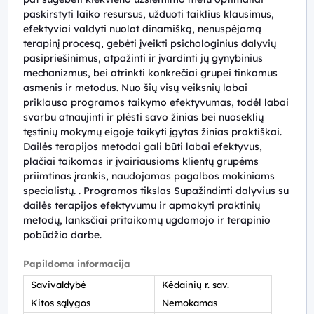
paskirstyti laiko resursus, užduoti taiklius klausimus,
efektyviai valdyti nuolat dinamišką, nenuspėjamą
terapinį procesą, gebėti įveikti psichologinius dalyvių
pasipriešinimus, atpažinti ir įvardinti jų gynybinius
mechanizmus, bei atrinkti konkrečiai grupei tinkamus
asmenis ir metodus. Nuo šių visų veiksnių labai
priklauso programos taikymo efektyvumas, todėl labai
svarbu atnaujinti ir plėsti savo žinias bei nuoseklių
tęstinių mokymų eigoje taikyti įgytas žinias praktiškai.
Dailės terapijos metodai gali būti labai efektyvus,
plačiai taikomas ir įvairiausioms klientų grupėms
priimtinas įrankis, naudojamas pagalbos mokiniams
specialistų. . Programos tikslas Supažindinti dalyvius su
dailės terapijos efektyvumu ir apmokyti praktinių
metodų, lanksčiai pritaikomų ugdomojo ir terapinio
pobūdžio darbe.
Papildoma informacija
Savivaldybė
Kėdainių r. sav.
Kitos sąlygos
Nemokamas