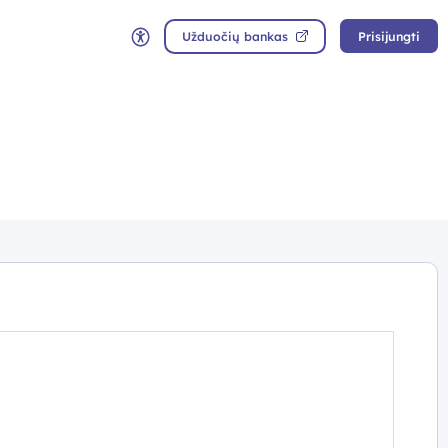
Užduočių bankas
Prisijungti
Neįgaliųjų rėžimas