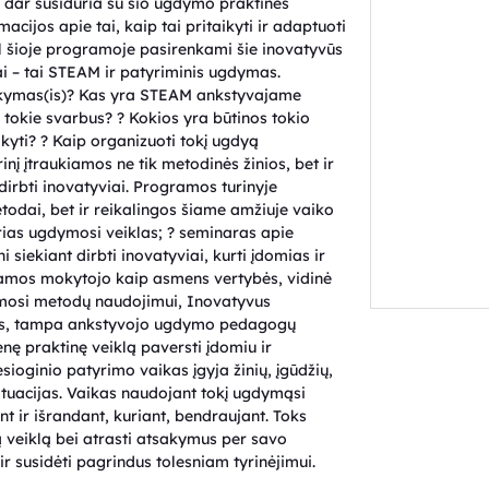
 dar susiduria su šio ugdymo praktinės
acijos apie tai, kaip tai pritaikyti ir adaptuoti
 šioje programoje pasirenkami šie inovatyvūs
 – tai STEAM ir patyriminis ugdymas.
mokymas(is)? Kas yra STEAM ankstyvajame
okie svarbus? ? Kokios yra būtinos tokio
ti? ? Kaip organizuoti tokį ugdyą
 įtraukiamos ne tik metodinės žinios, bet ir
t dirbti inovatyviai. Programos turinyje
odai, bet ir reikalingos šiame amžiuje vaiko
airias ugdymosi veiklas; ? seminaras apie
siekiant dirbti inovatyviai, kurti įdomias ir
iamos mokytojo kaip asmens vertybės, vidinė
okymosi metodų naudojimui, Inovatyvus
mis, tampa ankstyvojo ugdymo pedagogų
nę praktinę veiklą paversti įdomiu ir
esioginio patyrimo vaikas įgyja žinių, įgūdžių,
 situacijas. Vaikas naudojant tokį ugdymąsi
 ir išrandant, kuriant, bendraujant. Toks
ią veiklą bei atrasti atsakymus per savo
i ir susidėti pagrindus tolesniam tyrinėjimui.