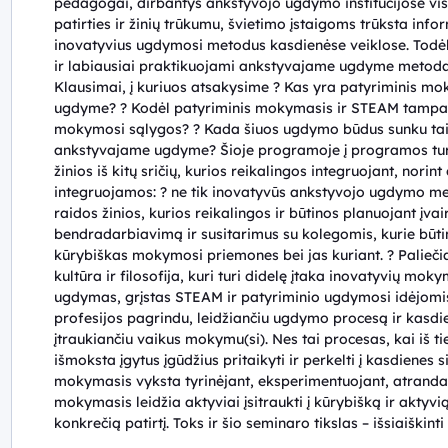
pedagogai, dirbantys ankstyvojo ugdymo institucijose vis
patirties ir žinių trūkumu, švietimo įstaigoms trūksta inform
inovatyvius ugdymosi metodus kasdienėse veiklose. Todėl
ir labiausiai praktikuojami ankstyvajame ugdyme metodai
Klausimai, į kuriuos atsakysime ? Kas yra patyriminis 
ugdyme? ? Kodėl patyriminis mokymasis ir STEAM tampa t
mokymosi sąlygos? ? Kada šiuos ugdymo būdus sunku taiky
ankstyvajame ugdyme? Šioje programoje į programos turinį
žinios iš kitų sričių, kurios reikalingos integruojant, norin
integruojamos: ? ne tik inovatyvūs ankstyvojo ugdymo met
raidos žinios, kurios reikalingos ir būtinos planuojant įv
bendradarbiavimą ir susitarimus su kolegomis, kurie būtini 
kūrybiškas mokymosi priemones bei jas kuriant. ? Palieč
kultūra ir filosofija, kuri turi didelę įtaka inovatyvių m
ugdymas, grįstas STEAM ir patyriminio ugdymosi idėjo
profesijos pagrindu, leidžiančiu ugdymo procesą ir kasdie
įtraukiančiu vaikus mokymu(si). Nes tai procesas, kai iš ti
išmoksta įgytus įgūdžius pritaikyti ir perkelti į kasdienes
mokymasis vyksta tyrinėjant, eksperimentuojant, atrandant
mokymasis leidžia aktyviai įsitraukti į kūrybišką ir aktyv
konkrečią patirtį. Toks ir šio seminaro tikslas – išsiaiškint