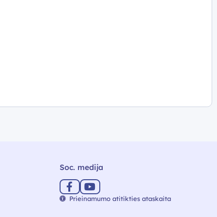
Soc. medija
Prieinamumo atitikties ataskaita