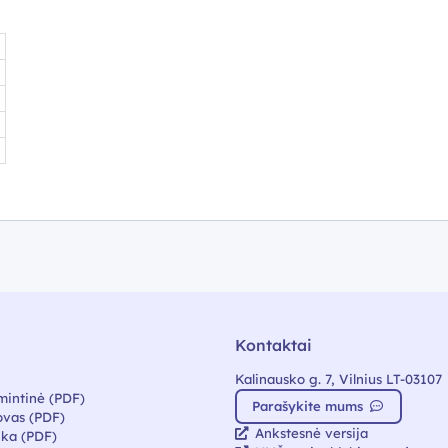
Kontaktai
Kalinausko g. 7, Vilnius LT-03107
mintinė (PDF)
Parašykite mums
vas (PDF)
Ankstesnė versija
ika (PDF)