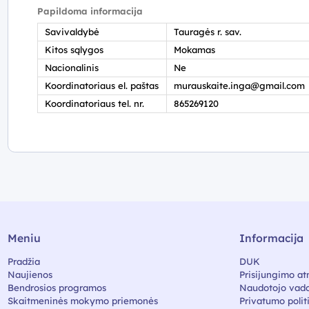
Papildoma informacija
Savivaldybė
Tauragės r. sav.
Kitos sąlygos
Mokamas
Nacionalinis
Ne
Koordinatoriaus el. paštas
murauskaite.inga@gmail.com
Koordinatoriaus tel. nr.
865269120
Meniu
Informacija
Pradžia
DUK
Naujienos
Prisijungimo at
Bendrosios programos
Naudotojo vado
Skaitmeninės mokymo priemonės
Privatumo polit