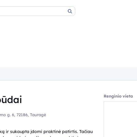
Paieška
būdai
Renginio vieta
o g. 6, 72186, Tauragė
 ir sukaupta įdomi praktinė patirtis. Tačiau