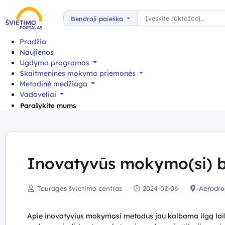
Paieška
Bendroji paieška
Pradžia
Naujienos
Ugdymo programos
Skaitmeninės mokymo priemonės
Metodinė medžiaga
Vadovėliai
Parašykite mums
Inovatyvūs mokymo(si) 
Tauragės švietimo centras
2024-02-06
Aerodrom
Apie inovatyvius mokymosi metodus jau kalbama ilgą laiką