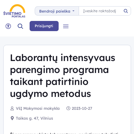
Paieška
Bendroji paieška
Pai
Paieška
Prisijungti
Meniu
Neįgaliųjų rėžimas
Laborantų intensyvaus
parengimo programa
taikant patirtinio
ugdymo metodus
VšĮ Mokymosi mokykla
2023-10-27
Taikos g. 47, Vilnius