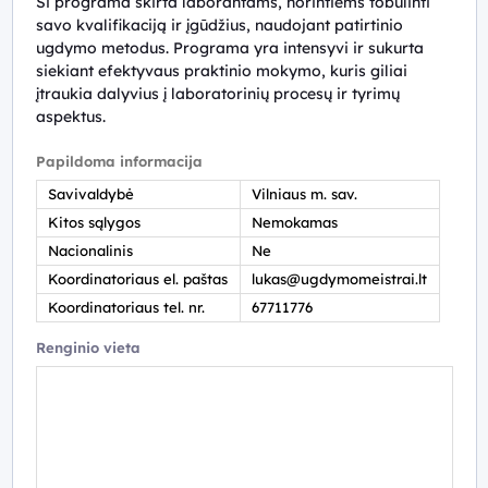
Ši programa skirta laborantams, norintiems tobulinti
savo kvalifikaciją ir įgūdžius, naudojant patirtinio
ugdymo metodus. Programa yra intensyvi ir sukurta
siekiant efektyvaus praktinio mokymo, kuris giliai
įtraukia dalyvius į laboratorinių procesų ir tyrimų
aspektus.
Papildoma informacija
Savivaldybė
Vilniaus m. sav.
Kitos sąlygos
Nemokamas
Nacionalinis
Ne
Koordinatoriaus el. paštas
lukas@ugdymomeistrai.lt
Koordinatoriaus tel. nr.
67711776
Renginio vieta