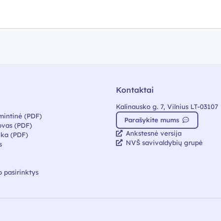
Kontaktai
Kalinausko g. 7, Vilnius LT-03107
mintinė (PDF)
Parašykite mums
vas (PDF)
Ankstesnė versija
ika (PDF)
NVŠ savivaldybių grupė
s
 pasirinktys