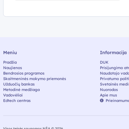
Meniu
Informacija
Pradžia
DUK
Naujienos
Prisijungimo at
Bendrosios programos
Naudotojo vado
Skaitmeninės mokymo priemonės
Privatumo polit
Užduočių bankas
Svetainės medi
Metodinė medžiaga
Nuorodos
Vadovėliai
Apie mus
Edtech centras
Prieinamumo
Visos teisės saugomos NŠA © 2026