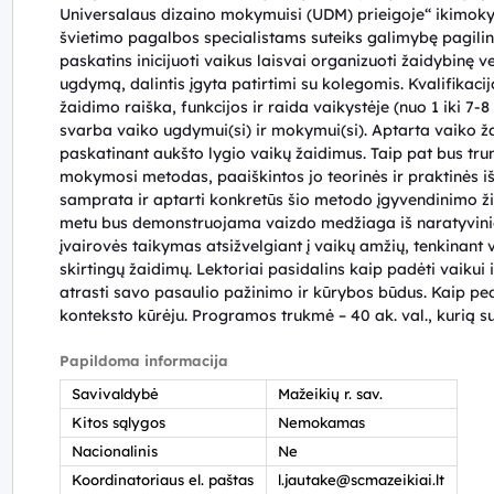
Universalaus dizaino mokymuisi (UDM) prieigoje“ ikimok
švietimo pagalbos specialistams suteiks galimybę pagilint
paskatins inicijuoti vaikus laisvai organizuoti žaidybinę v
ugdymą, dalintis įgyta patirtimi su kolegomis. Kvalifika
žaidimo raiška, funkcijos ir raida vaikystėje (nuo 1 iki 7-8 m
svarba vaiko ugdymui(si) ir mokymui(si). Aptarta vaiko 
paskatinant aukšto lygio vaikų žaidimus. Taip pat bus tru
mokymosi metodas, paaiškintos jo teorinės ir praktinės iš
samprata ir aptarti konkretūs šio metodo įgyvendinimo
metu bus demonstruojama vaizdo medžiaga iš naratyvinio
įvairovės taikymas atsižvelgiant į vaikų amžių, tenkinant v
skirtingų žaidimų. Lektoriai pasidalins kaip padėti vaikui 
atrasti savo pasaulio pažinimo ir kūrybos būdus. Kaip p
konteksto kūrėju. Programos trukmė – 40 ak. val., kurią s
Papildoma informacija
Savivaldybė
Mažeikių r. sav.
Kitos sąlygos
Nemokamas
Nacionalinis
Ne
Koordinatoriaus el. paštas
l.jautake@scmazeikiai.lt