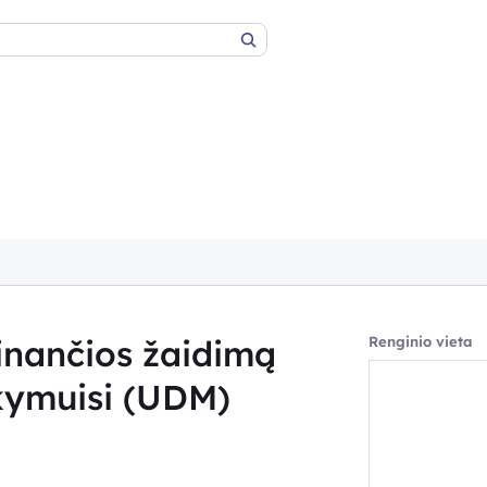
Paieška
inančios žaidimą
Renginio vieta
kymuisi (UDM)