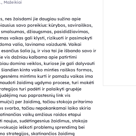
, Mažeikiai
, nes žaisdami jie daugiau sužino apie
ausius savo poreikius: kūrybos, saviraiškos,
s smalsumas, džiaugsmas, pasididžiavimas,
s vaikas gali klysti, rizikuoti ir pasimokyti
doma valia, lavinama vaizduotė. Vaikai
čius šalia jų, ir visa tai jie išbando savo ir
e vis dažniau kalbama apie patirtimi
au domina veiklos, kuriose jie gali dalyvauti
p šiandien kinta vaiko minties raiškos formos,
ingesnėms mintims kurti ir pamažu vaikas ima
naudoti žaidimą ugdymo procese, turi mokėti
egijos turi padėti ir palaikyti grupėje
 judėjimą nuo paprastesnių link vis
mui(si) per žaidimą, tačiau stokoja pritarimo
los svarba, tačiau nepakankamai laiko skiria
atinančias vaikų amžiaus raidos etapui
ti naujus, sudėtingesnius žaidimus, stokoja
provokuoja ieškoti problemų sprendimą bei
o strategijos, skatinančios žaidimą