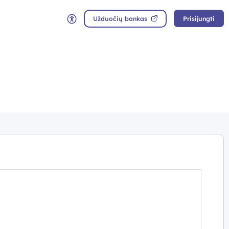
Užduočių bankas
Prisijungti
Neįgaliųjų rėžimas