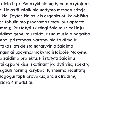
yklinio ir priešmokyklinio ugdymo mokytojams,
i žinias šiuolaikinio ugdymo metodo srityje,
eiklą. Įgytos žinios leis organizuoti kokybišką
cijos tobulinimo programos metu bus aptarta
etų). Pristatyti skirtingi žaidimų tipai ir jų
žaidimo gebėjimų raida ir suaugusiojo pagalba
mpai pristatytas Naratyvinio žaidimo ir
takos, atskleista naratyvinio žaidimo
 žingsniai ugdymo/mokymo įstaigoje. Mokymų
 žaidimo projektų. Pristatyta žaidimų
aikų poreikius, skatinant įvaldyti visą spektrą
išgauti norimą kūrybos, tyrinėjimo rezultatą,
edagogui tapti provokuojančiu atradimų
udaro 4 moduliai.