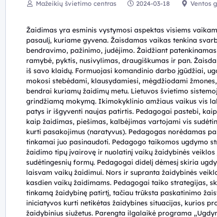
Mažeikių švietimo centras
2024-03-18
Ventos g.
Žaidimas yra esminis vystymosi aspektas visiems vaikams
pasaulį, kuriame gyvena. Žaisdamas vaikas tenkina svarbi
bendravimo, pažinimo, judėjimo. Žaidžiant patenkinama
ramybė, pyktis, nusivylimas, draugiškumas ir pan. Žaisdama
iš savo klaidų. Formuojasi komandinio darbo įgūdžiai, ug
mokosi stebėdami, klausydamiesi, mėgdžiodami žmones, esan
bendrai kuriamų žaidimų metu. Lietuvos švietimo sistemoj
grindžiamą mokymą. Ikimokyklinio amžiaus vaikus vis labi
patys ir išgyventi naujas patirtis. Pedagogai pastebi, kai
kaip žaidimas, piešimas, kalbėjimas vartojami vis sudėt
kurti pasakojimus (naratyvus). Pedagogas norėdamas pa
tinkamai juo pasinaudoti. Pedagogo taikomos ugdymo strat
žaidimo tipų įvairovę ir nuolatinį vaikų žaidybinės veiklos
sudėtingesnių formų. Pedagogai didelį dėmesį skiria ugdy
laisvam vaikų žaidimui. Nors ir supranta žaidybinės veik
kasdien vaikų žaidimams. Pedagogai taiko strategijas, sk
tinkamą žaidybinę patirtį, tačiau trūksta paskatinimo žais
iniciatyvos kurti netikėtas žaidybines situacijas, kurios 
žaidybinius siužetus. Parengta ilgalaikė programa „Ugdym