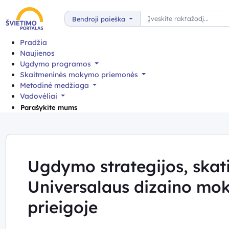
Paieška
Bendroji paieška
Pradžia
Naujienos
Ugdymo programos
Skaitmeninės mokymo priemonės
Metodinė medžiaga
Vadovėliai
Parašykite mums
Ugdymo strategijos, skat
Universalaus dizaino mo
prieigoje