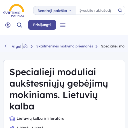
Paieška
Bendroji paieška
Pai
Paieška
Prisijungti
Meniu
Neįgaliųjų rėžimas
Skaitmeninės mokymo priemonės
Specialieji mod
Atgal
Specialieji moduliai
aukštesniųjų gebėjimų
mokiniams. Lietuvių
kalba
Lietuvių kalba ir literatūra
3 klasė, 4 klasė