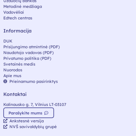
Užduočių bankas
Metodinė medžiaga
Vadovėliai
Edtech centras
Informacija
DUK
Prisijungimo atmintinė (PDF)
Naudotojo vadovas (PDF)
Privatumo politika (PDF)
Svetainės medis
Nuorodos
Apie mus
Prieinamumo pasirinktys
Kontaktai
Kalinausko g. 7, Vilnius LT-03107
Parašykite mums
Ankstesnė versija
NVŠ savivaldybių grupė