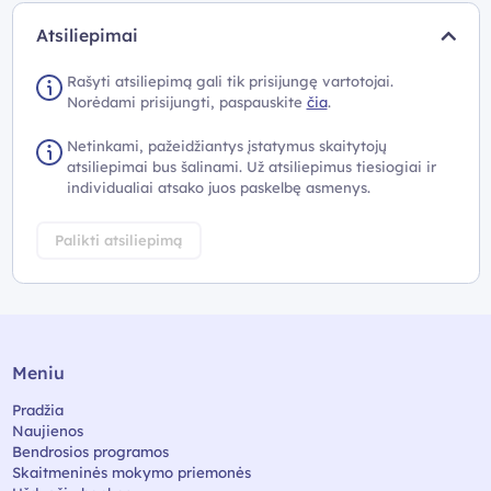
Atsiliepimai
Rašyti atsiliepimą gali tik prisijungę vartotojai.
Norėdami prisijungti, paspauskite
čia
.
Netinkami, pažeidžiantys įstatymus skaitytojų
atsiliepimai bus šalinami. Už atsiliepimus tiesiogiai ir
individualiai atsako juos paskelbę asmenys.
Palikti atsiliepimą
Meniu
Pradžia
Naujienos
Bendrosios programos
Skaitmeninės mokymo priemonės