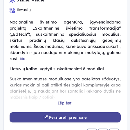
lietuvių
Nacionalinė švietimo agentūra, įgyvendindama
projektą „Skaitmeninė švietimo transformacija“
(„EdTech“), suskaitmenino specialiuosius modulius,
skirtus pradinių klasių
aukštesniųjų gebėjimų
mokiniams
. Šiuos modulius, kurie buvo anksčiau sukurti,
išbandyti ir jau naudojami mokinių ir mokytojų, galima
rasti
čia
.
Lietuvių kalbai ugdyti suskaitmeninti 8 moduliai.
Suskaitmenintuose moduliuose yra pateiktos užduotys,
kurias mokiniai gali atlikti tiesiogiai kompiuteryje arba
planšetėje, ją naudojant horizontaliai (ekrano dydis ne
mažesnis kaip 7 coliai).
Išplėsti
Suskaitmenintuose moduliuose taip pat galima rasti
metodinės medžiagos, skirtos mokytojams, paspaudus
Peržiūrėti priemonę
mygtuką „Mokytojams“ ir įvedus slaptažodį
„563Modulis728“.