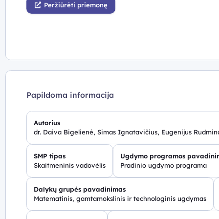
Peržiūrėti priemonę
Papildoma informacija
Autorius
dr. Daiva Bigelienė, Simas Ignatavičius, Eugenijus Rudmin
SMP tipas
Ugdymo programos pavadini
Skaitmeninis vadovėlis
Pradinio ugdymo programa
Dalykų grupės pavadinimas
Matematinis, gamtamokslinis ir technologinis ugdymas