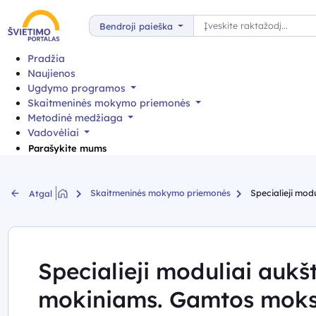
Paieška
Bendroji paieška
Pradžia
Naujienos
Ugdymo programos
Skaitmeninės mokymo priemonės
Metodinė medžiaga
Vadovėliai
Parašykite mums
Skaitmeninės mokymo priemonės
Specialieji mod
Atgal
Specialieji moduliai aukš
mokiniams. Gamtos moks