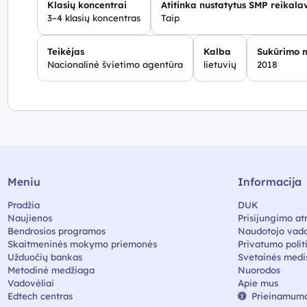
Klasių koncentrai
Atitinka nustatytus SMP reikala
3–4 klasių koncentras
Taip
Teikėjas
Kalba
Sukūrimo 
Nacionalinė švietimo agentūra
lietuvių
2018
Meniu
Informacija
Pradžia
DUK
Naujienos
Prisijungimo at
Bendrosios programos
Naudotojo vado
Skaitmeninės mokymo priemonės
Privatumo polit
Užduočių bankas
Svetainės medi
Metodinė medžiaga
Nuorodos
Vadovėliai
Apie mus
Edtech centras
Prieinamumo