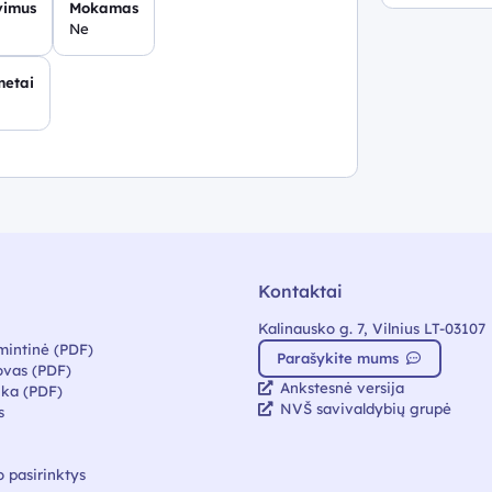
vimus
Mokamas
Ne
metai
Kontaktai
Kalinausko g. 7, Vilnius LT-03107
mintinė (PDF)
Parašykite mums
vas (PDF)
Ankstesnė versija
ika (PDF)
NVŠ savivaldybių grupė
s
 pasirinktys