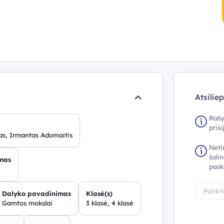
Atsilie
Rašy
pris
as, Irmantas Adomaitis
Neti
šalin
mas
pask
Palikt
Dalyko pavadinimas
Klasė(s)
Gamtos mokslai
3 klasė, 4 klasė