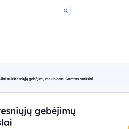
Paieška
uliai aukštesniųjų gebėjimų mokiniams. Gamtos mokslai
tesniųjų gebėjimų
lai