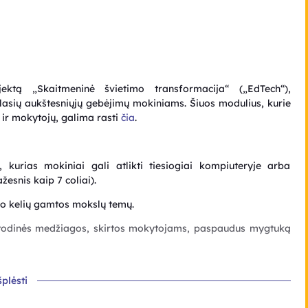
ektą „Skaitmeninė švietimo transformacija“ („EdTech“),
klasių
aukštesniųjų gebėjimų mokiniams
. Šiuos modulius, kurie
 ir mokytojų, galima rasti
čia
.
kurias mokiniai gali atlikti tiesiogiai kompiuteryje arba
esnis kaip 7 coliai).
 o kelių gamtos mokslų temų.
etodinės medžiagos, skirtos mokytojams, paspaudus mygtuką
šplėsti