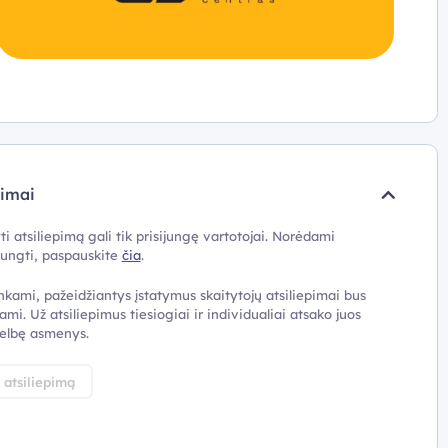
pimai
ti atsiliepimą gali tik prisijungę vartotojai. Norėdami
ijungti, paspauskite
čia
.
nkami, pažeidžiantys įstatymus skaitytojų atsiliepimai bus
ami. Už atsiliepimus tiesiogiai ir individualiai atsako juos
elbę asmenys.
i atsiliepimą