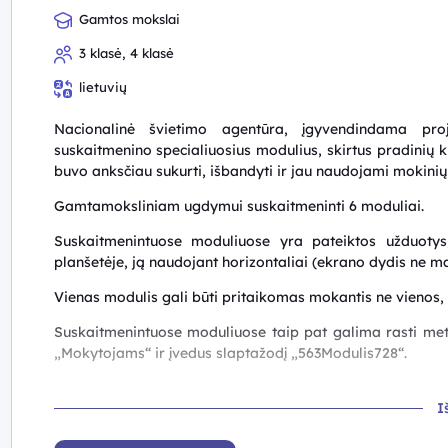
Gamtos mokslai
3 klasė, 4 klasė
lietuvių
Nacionalinė švietimo agentūra, įgyvendindama proj
suskaitmenino specialiuosius modulius, skirtus pradinių 
buvo anksčiau sukurti, išbandyti ir jau naudojami mokinių
Gamtamoksliniam ugdymui suskaitmeninti 6 moduliai.
Suskaitmenintuose moduliuose yra pateiktos užduotys, 
planšetėje, ją naudojant horizontaliai (ekrano dydis ne maž
Vienas modulis gali būti pritaikomas mokantis ne vienos,
Suskaitmenintuose moduliuose taip pat galima rasti m
„Mokytojams“ ir įvedus slaptažodį „563Modulis728“.
I