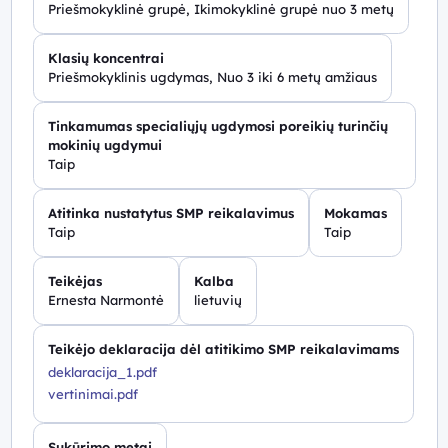
Priešmokyklinė grupė, Ikimokyklinė grupė nuo 3 metų
Klasių koncentrai
Priešmokyklinis ugdymas, Nuo 3 iki 6 metų amžiaus
Tinkamumas specialiųjų ugdymosi poreikių turinčių
mokinių ugdymui
Taip
Atitinka nustatytus SMP reikalavimus
Mokamas
Taip
Taip
Teikėjas
Kalba
Ernesta Narmontė
lietuvių
Teikėjo deklaracija dėl atitikimo SMP reikalavimams
deklaracija_1.pdf
vertinimai.pdf
Sukūrimo metai