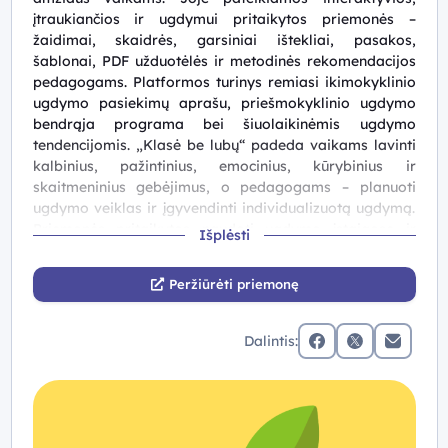
įtraukiančios ir ugdymui pritaikytos priemonės –
žaidimai, skaidrės, garsiniai ištekliai, pasakos,
šablonai, PDF užduotėlės ir metodinės rekomendacijos
pedagogams. Platformos turinys remiasi ikimokyklinio
ugdymo pasiekimų aprašu, priešmokyklinio ugdymo
bendrąja programa bei šiuolaikinėmis ugdymo
tendencijomis. „Klasė be lubų“ padeda vaikams lavinti
kalbinius, pažintinius, emocinius, kūrybinius ir
skaitmeninius gebėjimus, o pedagogams – planuoti
ugdymo veiklas ir įgyvendinti individualizuotą ugdymą.
Priemonės pritaikytos naudoti ugdymo įstaigose ir
Išplėsti
namuose: jos lengvai pasiekiamos per kompiuterį,
planšetę, telefoną ar interaktyvią lentą.
Peržiūrėti priemonę
Platforma nuolat atnaujinama ir papildoma, todėl
pedagogai visuomet turi prieigą prie šiuolaikiškų
Dalintis:
priemonių vaikų ugdymui.
facebook
x (twitter)
Elektronin