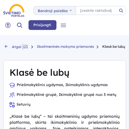
Paieška
Bendroji paieška
Pai
Paieška
Prisijungti
Meniu
Neįgaliųjų rėžimas
Skaitmeninės mokymo priemonės
Klasė be lubų
Atgal
Klasė be lubų
Priešmokyklinis ugdymas, Ikimokyklinis ugdymas
Priešmokyklinė grupė, Ikimokyklinė grupė nuo 3 metų
lietuvių
„Klasė be lubų“ – tai skaitmeninių ugdymo priemonių
platforma, skirta ikimokyklinio ir priešmokyklinio
amžiaus vaikams. Joje pateikiamos interaktyvios,