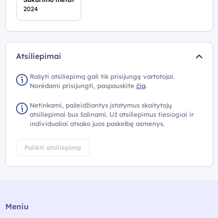
2024
Atsiliepimai
Rašyti atsiliepimą gali tik prisijungę vartotojai.
Norėdami prisijungti, paspauskite
čia
.
Netinkami, pažeidžiantys įstatymus skaitytojų
atsiliepimai bus šalinami. Už atsiliepimus tiesiogiai ir
individualiai atsako juos paskelbę asmenys.
Palikti atsiliepimą
Meniu