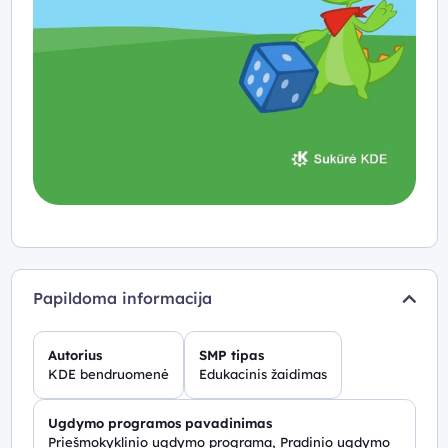
kartuvės, kryžiukai-nuliukai...
Kiti įgūdžiai: spalvos, formos, Brailio raštas, laiko
suvokimas...
„GCompris“ projektas globojamas ir vystomas
KDE
bendruomenės
.
Pastebėję klaidą ar turėdami pasiūlymą dėl užduočių
patobulinimo, ar idėją dėl naujos užduoties, rašykite:
Rolandas Jakštys
rolandas@jakstys.lt
Papildoma informacija
Autorius
SMP tipas
KDE bendruomenė
Edukacinis žaidimas
Ugdymo programos pavadinimas
Priešmokyklinio ugdymo programa, Pradinio ugdymo