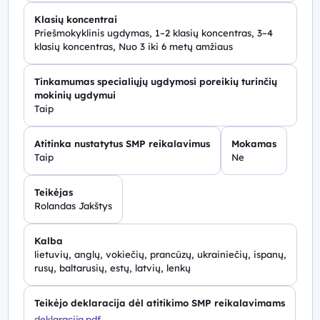
Klasių koncentrai
Priešmokyklinis ugdymas, 1–2 klasių koncentras, 3–4
klasių koncentras, Nuo 3 iki 6 metų amžiaus
Tinkamumas specialiųjų ugdymosi poreikių turinčių
mokinių ugdymui
Taip
Atitinka nustatytus SMP reikalavimus
Mokamas
Taip
Ne
Teikėjas
Rolandas Jakštys
Kalba
lietuvių, anglų, vokiečių, prancūzų, ukrainiečių, ispanų,
rusų, baltarusių, estų, latvių, lenkų
Teikėjo deklaracija dėl atitikimo SMP reikalavimams
deklaracija.pdf