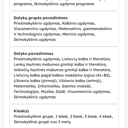
programa, Ikimokyklinio ugdymo programa
Dalykų grupės pavadinimas
Priešmokyklinis ugdymas, Kalbinis ugdymas,
Visuomeninis ugdymas, Matematinis, gamtamokslinis
ir technologinis ugdymas, Meninis ugdymas,
Ikimokyklinis ugdymas
Dalyko pavadinimas
Priešmokyklinis ugdymas, Lietuvių kalba ir literatūra,
Lenkų tautinės mažumos gimtoji kalba ir literatūra,
Vokiečių tautinės mažumos gimtoji kalba ir literatūra,
Lietuvių kalba pagal kalbos mokėjimo lygius (A1–B2),
Užsienio kalba (pirmoji), Užsienio kalba (antroji),
Matematika, Informatika, Gamtos mokslai,
Technologijos, Muzika, Dailė, Visuomeninis ugdymas,
Ikimokyklinis ugdymas
Klasė(s)
Priešmokyklinė grupė, 1 klasė, 2 klasė, 3 klasė, 4 klasė,
Ikimokyklinė grupė nuo 3 metų