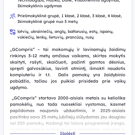
Ikimokyklinis ugdymas
Priešmokyklinė grupė, 1 klasė, 2 klasė, 3 klasė, 4 klasė,
Ikimokyklinė grupė nuo 3 metų
latvių, ukrainiečių, anglų, baltarusių, estų, ispanų,
vokiečių, lenkų, lietuvių, prancūzų, rusų
„GCompris“ – tai mokomųjų ir lavinamųjų žaidimų
rinkinys 3–12 metų amžiaus vaikams
, skirtas mokytis
skaityti, rašyti, skaičiuoti, pažinti gamtos dėsnius,
spręsti galvosūkius, lavinti atmintį, išmokti naudotis
kompiuteriu ir t.t.
Dalis pamokų yra žaidybinio
pobūdžio, tačiau jos puikiai prisideda prie vaikų
ugdymo.
„GCompris“ startavo 2000-aisiais metais su keliolika
pamokėlių, nuo tada nuosekliai vystomas, kasmet
papildomas naujomis užduotimis, ir 2025-aisiais
pasitinka savo 25 metų jubiliejų siūlydamas jau daugiau
nei 200 pamokų.
Kadangi tai laisva programinė įranga,
vartotojai gali ją pritaikyti savo poreikiams, tobulinti ir,
Išplėsti