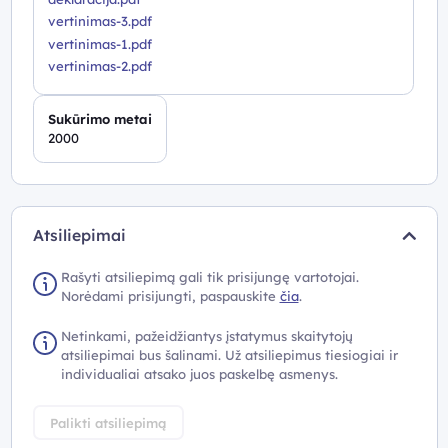
vertinimas-3.pdf
vertinimas-1.pdf
vertinimas-2.pdf
Sukūrimo metai
2000
Atsiliepimai
Rašyti atsiliepimą gali tik prisijungę vartotojai.
Norėdami prisijungti, paspauskite
čia
.
Netinkami, pažeidžiantys įstatymus skaitytojų
atsiliepimai bus šalinami. Už atsiliepimus tiesiogiai ir
individualiai atsako juos paskelbę asmenys.
Palikti atsiliepimą