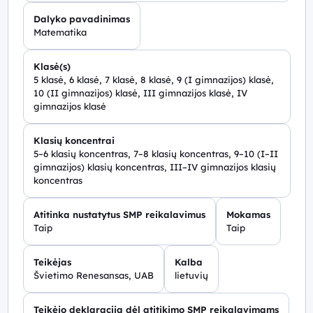
Dalyko pavadinimas
Matematika
Klasė(s)
5 klasė, 6 klasė, 7 klasė, 8 klasė, 9 (I gimnazijos) klasė,
10 (II gimnazijos) klasė, III gimnazijos klasė, IV
gimnazijos klasė
Klasių koncentrai
5–6 klasių koncentras, 7–8 klasių koncentras, 9–10 (I–II
gimnazijos) klasių koncentras, III–IV gimnazijos klasių
koncentras
Atitinka nustatytus SMP reikalavimus
Mokamas
Taip
Taip
Teikėjas
Kalba
Švietimo Renesansas, UAB
lietuvių
Teikėjo deklaracija dėl atitikimo SMP reikalavimams