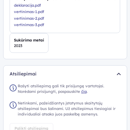
deklaracija.pdf
vertinimas-1.pdf
vertinimas-2.pdf
vertinimas-3.pdf
Sukūrimo metai
2023
Atsiliepimai
Rašyti atsiliepimą gali tik prisijungę vartotojai.
Norėdami prisijungti, paspauskite
čia
.
Netinkami, pažeidžiantys įstatymus skaitytojų
atsiliepimai bus šalinami. Už atsiliepimus tiesiogiai ir
individualiai atsako juos paskelbę asmenys.
Palikti atsiliepimą