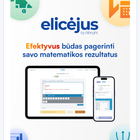
grupes, valdyti prieigas, stebėti progresą ir rengti
ataskaitas.
Mokiniai platformoje randa patrauklią, aiškią ir prie jų
tempo pritaikytą mokymosi aplinką, kurioje ne tik
sprendžiamos užduotys, bet ir teikiami vaizdo
paaiškinimai, motyvacinės žinutės ir pažangos
žemėlapiai. Visa tai padeda ugdyti atsakomybę už savo
mokymąsi ir palaiko ilgalaikį įsitraukimą. „Elicėjus“ šiuo
metu aktyviai naudojamas įvairiose Lietuvos
savivaldybėse ir yra pritaikytas tiek individualiam
mokinių tobulėjimui, tiek mokyklų ir švietimo skyrių
strateginiam ugdymo planavimui. Platformos turinys
yra nuolat atnaujinamas bendradarbiaujant su
mokytojais, mokslininkais ir edtech srities ekspertais.