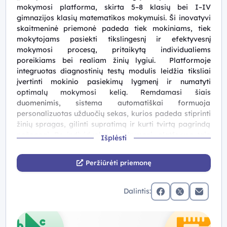
mokymosi platforma, skirta 5–8 klasių bei I–IV
gimnazijos klasių matematikos mokymuisi. Ši inovatyvi
skaitmeninė priemonė padeda tiek mokiniams, tiek
mokytojams pasiekti tikslingesnį ir efektyvesnį
mokymosi procesą, pritaikytą individualiems
poreikiams bei realiam žinių lygiui. Platformoje
integruotas diagnostinių testų modulis leidžia tiksliai
įvertinti mokinio pasiekimų lygmenį ir numatyti
optimalų mokymosi kelią. Remdamasi šiais
duomenimis, sistema automatiškai formuoja
personalizuotas užduočių sekas, kurios padeda stiprinti
žinių spragas, gilinti supratimą ir kurti tvirtą pagrindą
pažangai. Be individualaus mokymosi, platforma taip
Išplėsti
pat siūlo sprendimus visai klasei ar net visai mokyklai:
Bandomieji egzaminai pagal nacionalinių
Peržiūrėti priemonę
patikrinimų struktūrą, leidžiantys savivaldybėms ir
mokykloms stebėti pažangą sisteminiu mastu.
Dalintis:
Grįžtamasis ryšys mokytojams su konkrečiomis
facebook
x (twitter)
Elektronin
įžvalgomis apie mokinių ir klasių stipriąsias ir
silpnąsias sritis.
Administravimo įrankiai, leidžiantys kurti mokinių