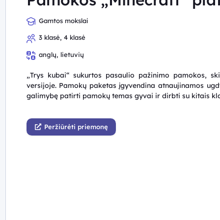
Gamtos mokslai
3 klasė, 4 klasė
anglų, lietuvių
„Trys kubai“ sukurtos pasaulio pažinimo pamokos, ski
versijoje. Pamokų paketas įgyvendina atnaujinamos ugdy
galimybę patirti pamokų temas gyvai ir dirbti su kitais klas
Peržiūrėti priemonę