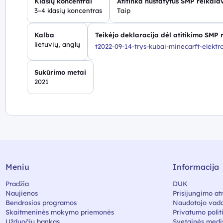
Klasių koncentrai
Atitinka nustatytus SMP reikala
3–4 klasių koncentras
Taip
Kalba
Teikėjo deklaracija dėl atitikimo SMP
lietuvių, anglų
t2022-09-14-trys-kubai-minecarft-elekt
Sukūrimo metai
2021
Meniu
Informacija
Pradžia
DUK
Naujienos
Prisijungimo at
Bendrosios programos
Naudotojo vado
Skaitmeninės mokymo priemonės
Privatumo polit
Užduočių bankas
Svetainės medi