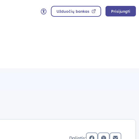
Užduočių bankas
Prisijungti
Neįgaliųjų rėžimas
Dalintis: