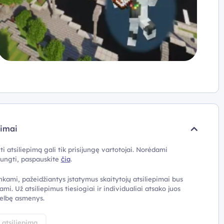
pimai
ti atsiliepimą gali tik prisijungę vartotojai. Norėdami
ijungti, paspauskite
čia
.
nkami, pažeidžiantys įstatymus skaitytojų atsiliepimai bus
ami. Už atsiliepimus tiesiogiai ir individualiai atsako juos
elbę asmenys.
i atsiliepimą