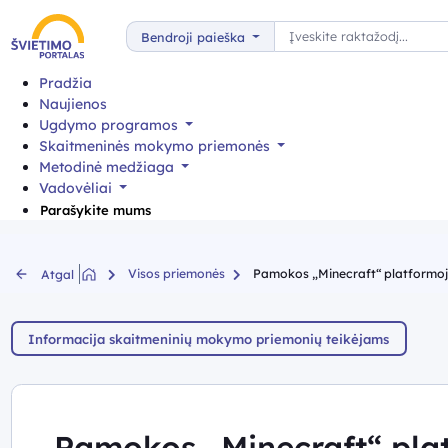
Paieška
Bendroji paieška
Pradžia
Naujienos
Ugdymo programos
Skaitmeninės mokymo priemonės
Metodinė medžiaga
Vadovėliai
Parašykite mums
Visos priemonės
Pamokos „Minecraft“ platformo
Atgal
Informacija skaitmeninių mokymo priemonių teikėjams
Pamokos „Minecraft“ pla