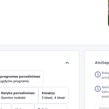
Atsilie
Rašy
programos pavadinimas
pris
 ugdymo programa
Neti
šalin
Dalyko pavadinimas
Klasė(s)
pask
Gamtos mokslai
3 klasė, 4 klasė
Palikt