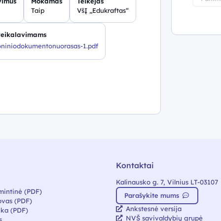
vimus
Mokamas
Teikėjas
Taip
VšĮ „Edukraftas“
 reikalavimams
roniniodokumentonuorasas-1.pdf
Kontaktai
Kalinausko g. 7, Vilnius LT-03107
mintinė (PDF)
Parašykite mums
vas (PDF)
Ankstesnė versija
ika (PDF)
NVŠ savivaldybių grupė
s