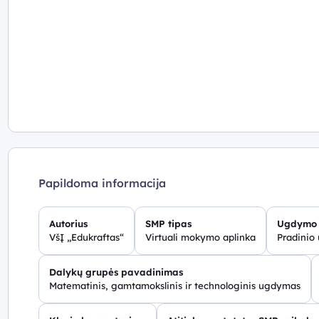
Papildoma informacija
Autorius
SMP tipas
Ugdymo 
VšĮ „Edukraftas“
Virtuali mokymo aplinka
Pradinio
Dalykų grupės pavadinimas
Matematinis, gamtamokslinis ir technologinis ugdymas