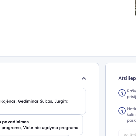
Atsilie
Rašy
pris
 Kajėnas, Gediminas Šulcas, Jurgita
Neti
šalin
pask
 pavadinimas
 programa, Vidurinio ugdymo programa
Palikt