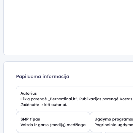
Papildoma informacija
Autorius
Ciklą parengė „Bernardinai.lt“. Publikacijas parengė Kostas
Jačėnaitė ir kiti autoriai.
SMP tipas
Ugdymo programos
Vaizdo ir garso (medijų) medžiaga
Pagrindinio ugdymo