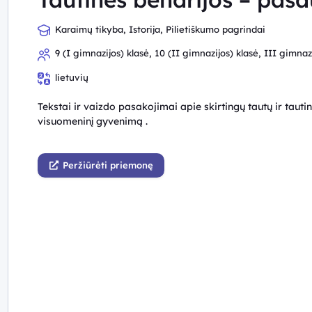
Karaimų tikyba, Istorija, Pilietiškumo pagrindai
9 (I gimnazijos) klasė, 10 (II gimnazijos) klasė, III gimnaz
lietuvių
Tekstai ir vaizdo pasakojimai apie skirtingų tautų ir tautinių
visuomeninį gyvenimą .
Peržiūrėti priemonę