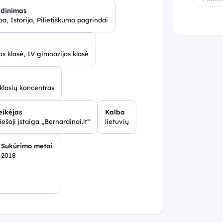
dinimas
a, Istorija, Pilietiškumo pagrindai
os klasė, IV gimnazijos klasė
 klasių koncentras
eikėjas
Kalba
iešoji įstaiga „Bernardinai.lt“
lietuvių
Sukūrimo metai
2018