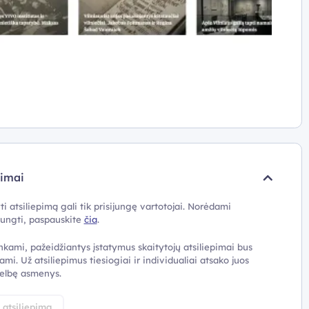
pimai
ti atsiliepimą gali tik prisijungę vartotojai. Norėdami
ijungti, paspauskite
čia
.
nkami, pažeidžiantys įstatymus skaitytojų atsiliepimai bus
ami. Už atsiliepimus tiesiogiai ir individualiai atsako juos
elbę asmenys.
i atsiliepimą