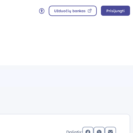
Užduočių bankas
Prisijungti
Neįgaliųjų rėžimas
Dalintis: