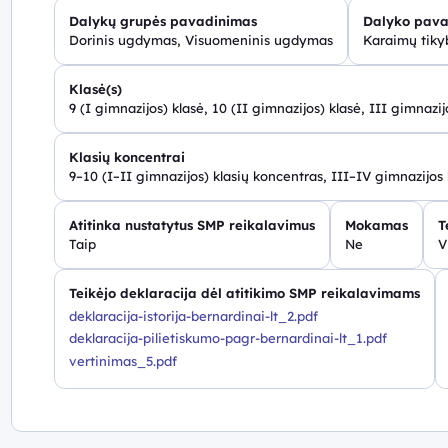
Dalykų grupės pavadinimas
Dalyko pava
Dorinis ugdymas, Visuomeninis ugdymas
Karaimų tikyb
Klasė(s)
9 (I gimnazijos) klasė, 10 (II gimnazijos) klasė, III gimnazij
Klasių koncentrai
9–10 (I–II gimnazijos) klasių koncentras, III–IV gimnazijos
Atitinka nustatytus SMP reikalavimus
Mokamas
T
Taip
Ne
V
Teikėjo deklaracija dėl atitikimo SMP reikalavimams
deklaracija-istorija-bernardinai-lt_2.pdf
deklaracija-pilietiskumo-pagr-bernardinai-lt_1.pdf
vertinimas_5.pdf