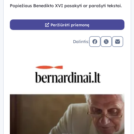
Popiežiaus Benedikto XVI pasakyti ar parašyti tekstai.
Peržiūrėti priemonę
Dalintis:
facebook
x (twitter)
Elektronin