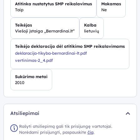
Atitinka nustatytus SMP reikalavimus
Mokamas
Taip
Ne
Teikėjas
Kalba
Viešoji įstaiga „Bernardinai.lt“
lietuvių
Teikėjo deklaracija dėl atitikimo SMP reikalavimams
deklaracija-tikyba-bernardinai-lt.pdf
vertinimas-2_4.pdf
Sukūrimo metai
2010
Atsiliepimai
Rašyti atsiliepimą gali tik prisijungę vartotojai.
Norėdami prisijungti, paspauskite
čia
.