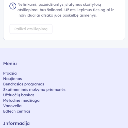
Netinkami, pažeidžiantys įstatymus skaitytojų
atsiliepimai bus šalinami. Už atsiliepimus tiesiogiai ir
individualiai atsako juos paskelbę asmenys.
Palikti atsiliepimą
Meniu
Pradžia
Naujienos
Bendrosios programos
Skaitmeninės mokymo priemonės
Užduočių bankas
Metodinė medžiaga
Vadovėliai
Edtech centras
Informacija