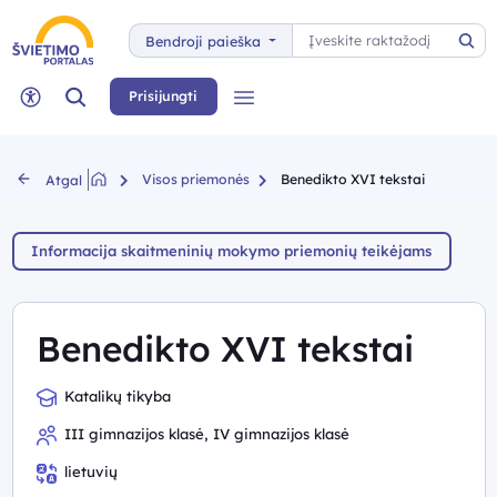
Paieška
Bendroji paieška
Pai
Paieška
Prisijungti
Meniu
Neįgaliųjų rėžimas
Visos priemonės
Benedikto XVI tekstai
Atgal
Informacija skaitmeninių mokymo priemonių teikėjams
Benedikto XVI tekstai
Katalikų tikyba
III gimnazijos klasė, IV gimnazijos klasė
lietuvių