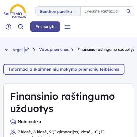
Paieška
Bendroji paieška
Pai
Paieška
Prisijungti
Meniu
Neįgaliųjų rėžimas
Visos priemonės
Finansinio raštingumo užduotys
Atgal
Informacija skaitmeninių mokymo priemonių teikėjams
Finansinio raštingumo
užduotys
Matematika
7 klasė, 8 klasė, 9 (I gimnazijos) klasė, 10 (II