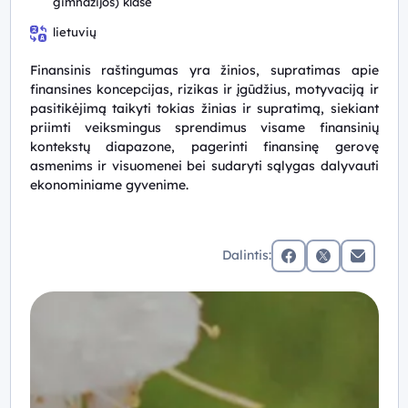
gimnazijos) klasė
lietuvių
Finansinis raštingumas yra žinios, supratimas apie
finansines koncepcijas, rizikas ir įgūdžius, motyvaciją ir
pasitikėjimą taikyti tokias žinias ir supratimą, siekiant
priimti veiksmingus sprendimus visame finansinių
kontekstų diapazone, pagerinti finansinę gerovę
asmenims ir visuomenei bei sudaryti sąlygas dalyvauti
ekonominiame gyvenime.
Dalintis:
facebook
x (twitter)
Elektronin