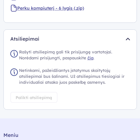
Perku kompiuterį - 6 lygis (.zip)
Atsiliepimai
Rašyti atsiliepimą gali tik prisijungę vartotojai.
Norėdami prisijungti, paspauskite
čia
.
Netinkami, pažeidžiantys įstatymus skaitytojų
atsiliepimai bus šalinami. Už atsiliepimus tiesiogiai ir
individualiai atsako juos paskelbę asmenys.
Palikti atsiliepimą
Meniu