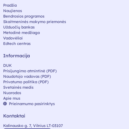
Pradžia
Naujienos
Bendrosios programos
Skaitmeninės mokymo priemonės
Užduočių bankas
Metodinė medžiaga
Vadovėliai
Edtech centras
Informacija
DUK
Prisijungimo atmintinė (PDF)
Naudotojo vadovas (PDF)
Privatumo politika (PDF)
Svetainės medis
Nuorodos
Apie mus
Prieinamumo pasirinktys
Kontaktai
Kalinausko g. 7, Vilnius LT-03107