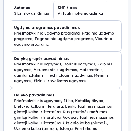
Autorius
SMP tipas
Stanislovas Klimas
Virtuali mokymo aplinka
Ugdymo programos pavadinimas
Priešmokyklinio ugdymo programa, Pradinio ugdymo
programa, Pagrindinio ugdymo programa, Vidurinio
ugdymo programa
Dalykų grupės pavadinimas
Priešmokyklinis ugdymas, Dorinis ugdymas, Kalbinis
ugdymas, Visuomeninis ugdymas, Matematinis,
gamtamokslinis ir technologinis ugdymas, Meninis
ugdymas, Fizinis ir sveikatos ugdymas
Dalyko pavadinimas
Priešmokyklinis ugdymas, Etika, Katalikų tikyba,
Lietuvių kalba ir literatūra, Lenkų tautinės mažumos
gimtoji kalba ir literatūra, Rusų tautinės mažumos
gimtoji kalba ir literatūra, Vokiečių tautinės mažumos
gimtoji kalba ir literatūra, Užsienio kalba (pirmoji),
Užsienio kalba (antroji), Istorija, Pilietiškumo