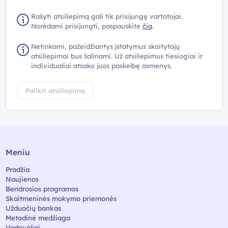
Rašyti atsiliepimą gali tik prisijungę vartotojai.
Norėdami prisijungti, paspauskite
čia
.
Netinkami, pažeidžiantys įstatymus skaitytojų
atsiliepimai bus šalinami. Už atsiliepimus tiesiogiai ir
individualiai atsako juos paskelbę asmenys.
Palikti atsiliepimą
Meniu
Pradžia
Naujienos
Bendrosios programos
Skaitmeninės mokymo priemonės
Užduočių bankas
Metodinė medžiaga
Vadovėliai