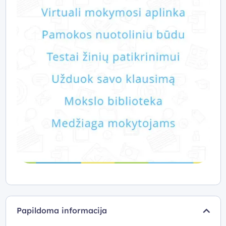
priemonių, scenarijų, pagalbinių įrankių. Visa ši
mokomoji medžiaga padeda pagerinti ir paįvairinti
ugdymo procesą, pravesti įdomesnes pamokas.
Ugdymas mokymosi aplinkoje organizuojamas pagal
valstybines ugdymo programas. Mokslo bazė yra
patogi priemonė mokytis, savalaikei informacijai gauti,
taip pat puiki papildoma priemonė paįvairinanti
ugdymo procesą.
Papildoma informacija