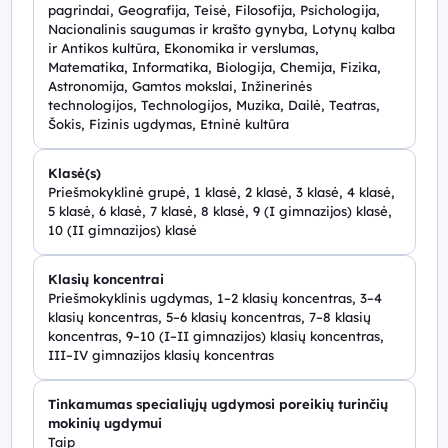
pagrindai, Geografija, Teisė, Filosofija, Psichologija,
Nacionalinis saugumas ir krašto gynyba, Lotynų kalba
ir Antikos kultūra, Ekonomika ir verslumas,
Matematika, Informatika, Biologija, Chemija, Fizika,
Astronomija, Gamtos mokslai, Inžinerinės
technologijos, Technologijos, Muzika, Dailė, Teatras,
Šokis, Fizinis ugdymas, Etninė kultūra
Klasė(s)
Priešmokyklinė grupė, 1 klasė, 2 klasė, 3 klasė, 4 klasė,
5 klasė, 6 klasė, 7 klasė, 8 klasė, 9 (I gimnazijos) klasė,
10 (II gimnazijos) klasė
Klasių koncentrai
Priešmokyklinis ugdymas, 1–2 klasių koncentras, 3–4
klasių koncentras, 5–6 klasių koncentras, 7–8 klasių
koncentras, 9–10 (I–II gimnazijos) klasių koncentras,
III–IV gimnazijos klasių koncentras
Tinkamumas specialiųjų ugdymosi poreikių turinčių
mokinių ugdymui
Taip