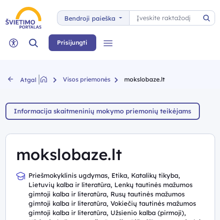
Paieška
Bendroji paieška
Pai
Paieška
Prisijungti
Meniu
Neįgaliųjų rėžimas
Visos priemonės
mokslobaze.lt
Atgal
Informacija skaitmeninių mokymo priemonių teikėjams
mokslobaze.lt
Priešmokyklinis ugdymas, Etika, Katalikų tikyba,
Lietuvių kalba ir literatūra, Lenkų tautinės mažumos
gimtoji kalba ir literatūra, Rusų tautinės mažumos
gimtoji kalba ir literatūra, Vokiečių tautinės mažumos
gimtoji kalba ir literatūra, Užsienio kalba (pirmoji),