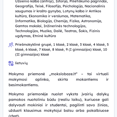
Užsienio kalba (antroji), Istorija, Pilietiškumo pagrindai,
Geografija, Teisė, Filosofija, Psichologija, Nacionalinis
saugumas ir krašto gynyba, Lotynų kalba ir Antikos
kultūra, Ekonomika ir verslumas, Matematika,
Informatika, Biologija, Chemija, Fizika, Astronomija,
Gamtos mokslai, Inžinerinės technologijos,
Technologijos, Muzika, Dailė, Teatras, Šokis, Fizinis
ugdymas, Etninė kultūra
Priešmokyklinė grupė, 1 klasė, 2 klasė, 3 klasė, 4 klasė, 5
klasė, 6 klasė, 7 klasė, 8 klasė, 9 (I gimnazijos) klasė, 10
(II gimnazijos) klasė
lietuvių
Mokymo priemonė „mokslobaze.lt“ – tai virtuali
mokymosi aplinka, skirta mokantiems ir
besimokantiems.
Mokymo priemonėje nuolat vyksta įvairių dalykų
pamokos nuotoliniu būdu (realiu laiku), kuriuose gali
dalyvauti mokiniai ir studentai, pagilinti savo žinias,
užduoti klausimus mokytojui balsu arba pokalbiuose
(chat).