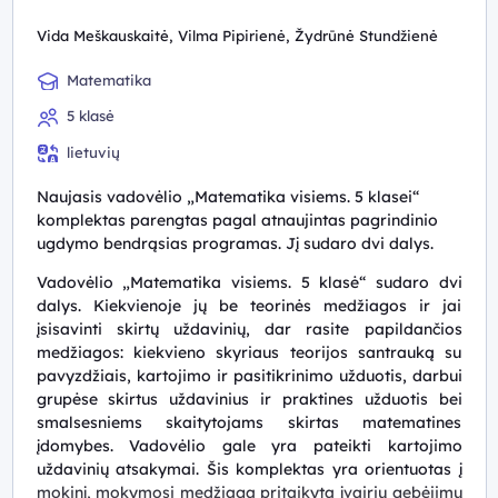
Vida Meškauskaitė, Vilma Pipirienė, Žydrūnė Stundžienė
Matematika
5 klasė
lietuvių
Naujasis vadovėlio „Matematika visiems. 5 klasei“
komplektas parengtas pagal atnaujintas pagrindinio
ugdymo bendrąsias programas. Jį sudaro dvi dalys.
Vadovėlio „Matematika visiems. 5 klasė“ sudaro dvi
dalys. Kiekvienoje jų be teorinės medžiagos ir jai
įsisavinti skirtų uždavinių, dar rasite papildančios
medžiagos: kiekvieno skyriaus teorijos santrauką su
pavyzdžiais, kartojimo ir pasitikrinimo užduotis, darbui
grupėse skirtus uždavinius ir praktines užduotis bei
smalsesniems skaitytojams skirtas matematines
įdomybes. Vadovėlio gale yra pateikti kartojimo
uždavinių atsakymai. Šis komplektas yra orientuotas į
mokinį, mokymosi medžiaga pritaikyta įvairių gebėjimų