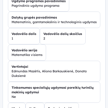
Ugdymo programos pavadinimas
Pagrindinio ugdymo programa
Dalykų grupės pavadinimas
Matematinis, gamtamokslinis ir technologinis ugdymas
Vadovėlio dalis
Vadovėlio dalių skaičius
1
2
Vadovėlio serija
Matematika visiems
Vertintojai
Edmundas Mazėtis, Aliona Barkauskienė, Donata
Duksienė
Tinkamumas specialiųjų ugdymosi poreikių turinčių
mokinių ugdymui
Ne