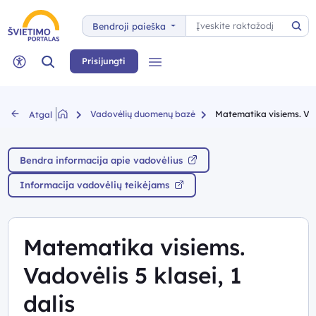
Paieška
Bendroji paieška
Pai
Paieška
Prisijungti
Meniu
Neįgaliųjų rėžimas
Vadovėlių duomenų bazė
Matematika visiems. Vado
Atgal
Bendra informacija apie vadovėlius
Informacija vadovėlių teikėjams
Matematika visiems.
Vadovėlis 5 klasei, 1
dalis