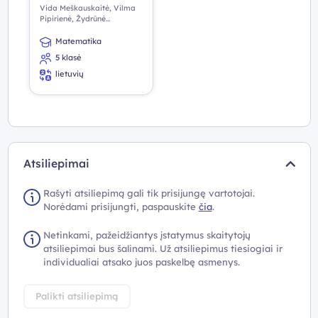
Vida Meškauskaitė, Vilma
Pipirienė, Žydrūnė
Stundžienė
Matematika
5 klasė
lietuvių
Atsiliepimai
Rašyti atsiliepimą gali tik prisijungę vartotojai.
Norėdami prisijungti, paspauskite
čia
.
Netinkami, pažeidžiantys įstatymus skaitytojų
atsiliepimai bus šalinami. Už atsiliepimus tiesiogiai ir
individualiai atsako juos paskelbę asmenys.
Palikti atsiliepimą