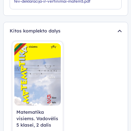
tev-deklaracija-ir-vertinimai-matem5.pdf
Kitos komplekto dalys
Matematika
visiems. Vadovėlis
5 klasei, 2 dalis