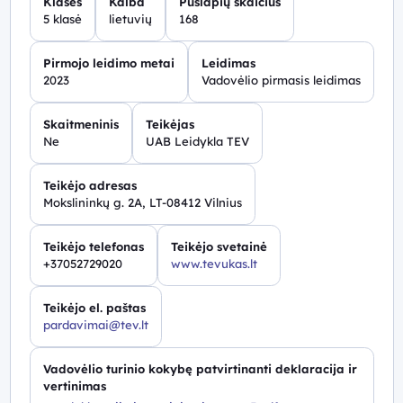
Klasės
Kalba
Puslapių skaičius
5 klasė
lietuvių
168
Pirmojo leidimo metai
Leidimas
2023
Vadovėlio pirmasis leidimas
Skaitmeninis
Teikėjas
Ne
UAB Leidykla TEV
Teikėjo adresas
Mokslininkų g. 2A, LT-08412 Vilnius
Teikėjo telefonas
Teikėjo svetainė
+37052729020
www.tevukas.lt
Teikėjo el. paštas
pardavimai@tev.lt
Vadovėlio turinio kokybę patvirtinanti deklaracija ir
vertinimas