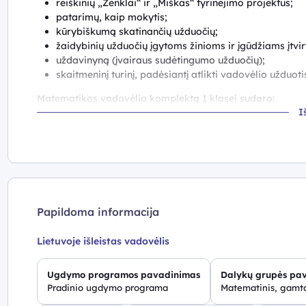
reiškinių „Ženklai“ ir „Miškas“ tyrinėjimo projektus;
patarimų, kaip mokytis;
kūrybiškumą skatinančių užduočių;
žaidybinių užduočių įgytoms žinioms ir įgūdžiams įtvirtin
uždavinyną (įvairaus sudėtingumo užduočių);
skaitmeninį turinį, padėsiantį atlikti vadovėlio užduot
Matematikos vadovėlio komplektą 1 klasei sudaro:
I
vadovėlis (3 dalys),
pratybų sąsiuvinis (3 dalys),
pasitikrinamieji darbai,
mokytojo knyga,
skaitmeninis turinys
https://klase.eduka.lt/
.
Mokytojams prieiga prie skaitmeninės metodinės medžiago
Papildoma informacija
mokytojo licenciją.
Mokiniams prieiga prie skaitmeninio turinio suteikiama tu
Lietuvoje išleistas vadovėlis
Ugdymo programos pavadinimas
Dalykų grupės pa
Pradinio ugdymo programa
Matematinis, gamta