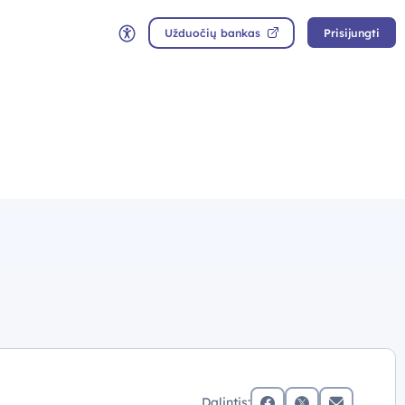
Užduočių bankas
Prisijungti
Neįgaliųjų rėžimas
Dalintis: