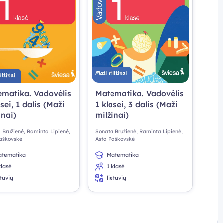
matika. Vadovėlis
Matematika. Vadovėlis
asei, 1 dalis (Maži
1 klasei, 3 dalis (Maži
inai)
milžinai)
 Bružienė, Raminta Lipienė,
Sonata Bružienė, Raminta Lipienė,
aškovskė
Asta Paškovskė
tematika
Matematika
klasė
1 klasė
etuvių
lietuvių