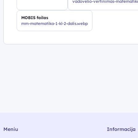
vadovelio-vertinimas-matematika-
MOBIS failas
mm-matematika-1-kl-2-dalis.webp
Meniu
Informacija