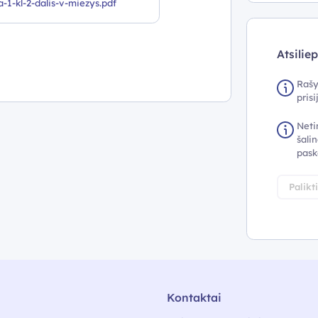
1-kl-2-dalis-v-miezys.pdf
Atsilie
Rašy
pris
Neti
šalin
pask
Palikt
Kontaktai