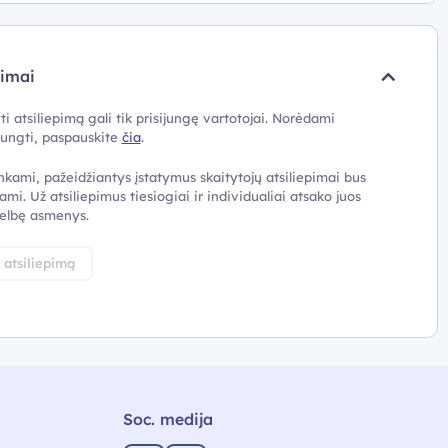
pimai
ti atsiliepimą gali tik prisijungę vartotojai. Norėdami
ijungti, paspauskite
čia
.
nkami, pažeidžiantys įstatymus skaitytojų atsiliepimai bus
ami. Už atsiliepimus tiesiogiai ir individualiai atsako juos
elbę asmenys.
i atsiliepimą
Soc. medija