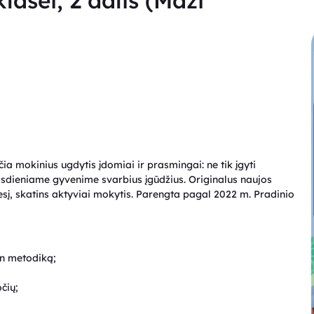
lasei, 2 dalis (Maži
ia mokinius ugdytis įdomiai ir prasmingai: ne tik įgyti
s kasdieniame gyvenime svarbius įgūdžius. Originalus naujos
sį, skatins aktyviai mokytis. Parengta pagal 2022 m. Pradinio
on metodiką;
očių;