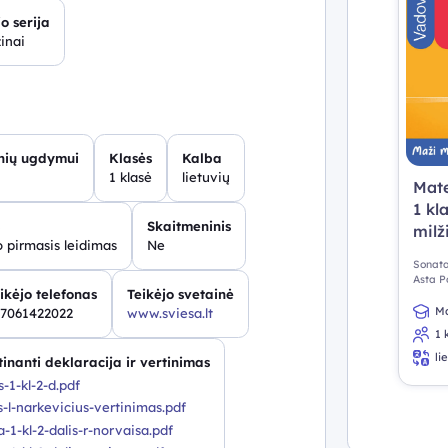
o serija
inai
inių ugdymui
Klasės
Kalba
1 klasė
lietuvių
Mate
1 kl
Skaitmeninis
milž
 pirmasis leidimas
Ne
Sonata
Asta P
ikėjo telefonas
Teikėjo svetainė
Ma
7061422022
www.sviesa.lt
1 
li
inanti deklaracija ir vertinimas
-1-kl-2-d.pdf
-l-narkevicius-vertinimas.pdf
1-kl-2-dalis-r-norvaisa.pdf