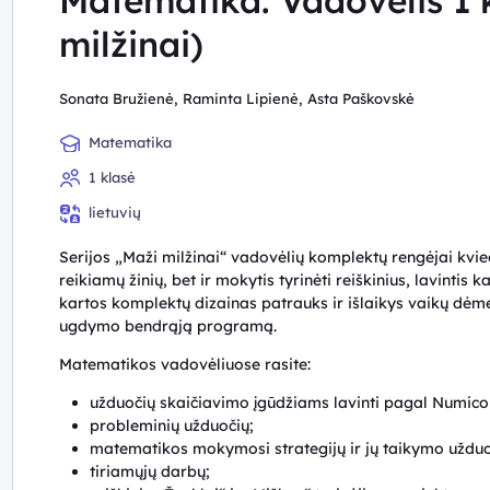
Matematika. Vadovėlis 1 k
milžinai)
Sonata Bružienė, Raminta Lipienė, Asta Paškovskė
Matematika
1 klasė
lietuvių
Serijos „Maži milžinai“ vadovėlių komplektų rengėjai kvieč
reikiamų žinių, bet ir mokytis tyrinėti reiškinius, lavinti
kartos komplektų dizainas patrauks ir išlaikys vaikų dėme
ugdymo bendrąją programą.
Matematikos vadovėliuose rasite:
užduočių skaičiavimo įgūdžiams lavinti pagal Numic
probleminių užduočių;
matematikos mokymosi strategijų ir jų taikymo uždu
tiriamųjų darbų;