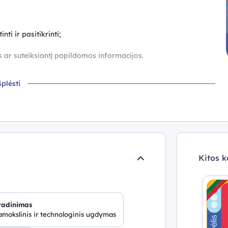
ti ir pasitikrinti;
is ar suteiksiantį papildomos informacijos.
šplėsti
s ir skaitmeninio turinio suteikiama turint „EDUKA klasė“
Kitos k
rint „EDUKA klasė“ mokinio licenciją.
vadinimas
mokslinis ir technologinis ugdymas