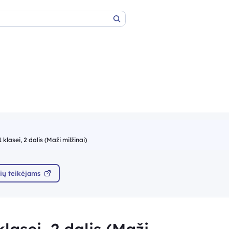
Paieška
lasei, 2 dalis (Maži milžinai)
ių teikėjams