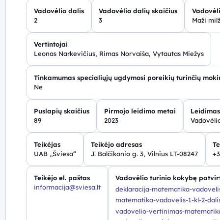
Vadovėlio dalis
Vadovėlio dalių skaičius
Vadovėli
2
3
Maži milž
Vertintojai
Leonas Narkevičius, Rimas Norvaiša, Vytautas Miežys
Tinkamumas specialiųjų ugdymosi poreikių turinčių mok
Ne
Puslapių skaičius
Pirmojo leidimo metai
Leidimas
89
2023
Vadovėlio
Teikėjas
Teikėjo adresas
Te
UAB „Šviesa“
J. Balčikonio g. 3, Vilnius LT-08247
+3
Teikėjo el. paštas
Vadovėlio turinio kokybę patvirt
informacija@sviesa.lt
deklaracija-matematika-vadovelis
matematika-vadovelis-1-kl-2-dalis
vadovelio-vertinimas-matematika-