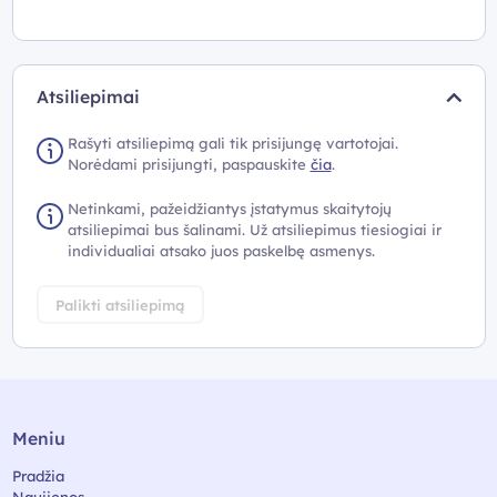
Atsiliepimai
Rašyti atsiliepimą gali tik prisijungę vartotojai.
Norėdami prisijungti, paspauskite
čia
.
Netinkami, pažeidžiantys įstatymus skaitytojų
atsiliepimai bus šalinami. Už atsiliepimus tiesiogiai ir
individualiai atsako juos paskelbę asmenys.
Palikti atsiliepimą
Meniu
Pradžia