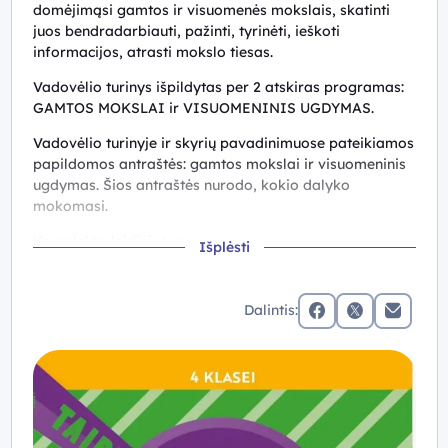
domėjimąsi gamtos ir visuomenės mokslais, skatinti
juos bendradarbiauti, pažinti, tyrinėti, ieškoti
informacijos, atrasti mokslo tiesas.
Vadovėlio turinys išpildytas per 2 atskiras programas:
GAMTOS MOKSLAI ir VISUOMENINIS UGDYMAS.
Vadovėlio turinyje ir skyrių pavadinimuose pateikiamos
papildomos antraštės: gamtos mokslai ir visuomeninis
ugdymas. Šios antraštės nurodo, kokio dalyko
mokomasi.
Komplekto leidiniuose:
Išplėsti
Orientuojamasi į vaikų emocinio intelekto,
pasitikėjimo savimi, savarankiškumo, kritinio ir
Dalintis:
kūrybinio mąstymo ugdymą, bendradarbiavimo
facebook
x (twitter)
Elektronin
skatinimą;
mokinių bendrųjų ir dalykinių gebėjimų ugdymas
taikant mokymosi tiriant metodiką ir strategijas:
skatinama kelti klausimus, tyrinėti, pažinti save,
savo aplinką, pasaulį, gamtos ir socialinius
reiškinius bei įvykius, mokytis ne tik klasėje,