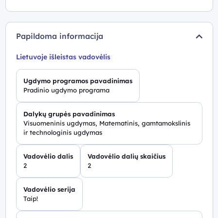
Papildoma informacija
Lietuvoje išleistas vadovėlis
Ugdymo programos pavadinimas
Pradinio ugdymo programa
Dalykų grupės pavadinimas
Visuomeninis ugdymas, Matematinis, gamtamokslinis
ir technologinis ugdymas
Vadovėlio dalis
Vadovėlio dalių skaičius
2
2
Vadovėlio serija
Taip!