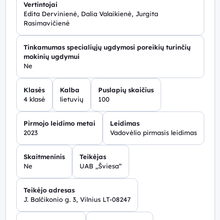
Vertintojai
Edita Dervinienė, Dalia Valaikienė, Jurgita
Rasimavičienė
Tinkamumas specialiųjų ugdymosi poreikių turinčių
mokinių ugdymui
Ne
Klasės
Kalba
Puslapių skaičius
4 klasė
lietuvių
100
Pirmojo leidimo metai
Leidimas
2023
Vadovėlio pirmasis leidimas
Skaitmeninis
Teikėjas
Ne
UAB „Šviesa“
Teikėjo adresas
J. Balčikonio g. 3, Vilnius LT-08247