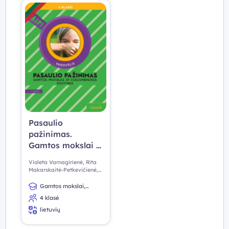
Pasaulio
pažinimas.
Gamtos mokslai ir
visuomeninis
Violeta Varnagirienė, Rita
ugdymas.
Makarskaitė-Petkevičienė,
Aušra Žemgulienė
Vadovėlis 4 klasei,
Gamtos mokslai,
I dalis (Taip!)
Visuomeninis ugdymas
4 klasė
lietuvių