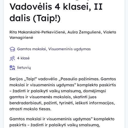
Vadovėlis 4 klasei, II
dalis (Taip!)
Rita Makarskaitė-Petkevičienė, Aušra Žemgulienė, Violeta
Varnagirienė
Gamtos mokslai, Visuomeninis ugdymas
4 klasė
lietuvių
Serijos „Taip!“ vadovėlio „Pasaulio pažinimas. Gamtos
mokslai ir visuomeninis ugdymas“ komplekto paskirtis
– žadinti ir palaikyti vaikų smalsumą, domėjimąsi
gamtos ir visuomenės mokslais, skatinti juos
bendradarbiauti, pažinti, tyrinėti, ieškoti informacijos,
atrasti mokslo tiesas.
Gamtos mokslai ir visuomeninis ugdymas“ komplekto
paskirtis – žadinti ir palaikyti vaikų smalsumą,