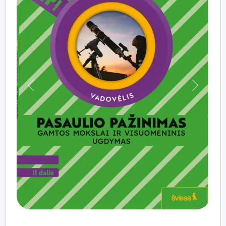
mokykloje, bet ir už jos ribų;
laboratorija „Taip!“, skatinanti praktinę veiklą;
užduočių įvairovė, mokymosi strategijos, metodinės
rekomendacijos;
sąsajų su serijos „Taip!“ lietuvių kalbos ir
matematikos vadovėlių komplektais temomis,
metodikos, bendrųjų gebėjimų, vertybinių nuostatų
požiūriu; papildomas skaitmeninis turinys, kurio
Praeitas
Kitas
reikia atliekant vadovėlyje pateiktas užduotis arba
susipažįstant su papildoma informacija.