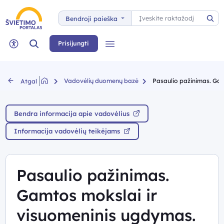
Paieška
Bendroji paieška
Pai
Paieška
Prisijungti
Meniu
Neįgaliųjų rėžimas
Vadovėlių duomenų bazė
Pasaulio pažinimas. Gam
Atgal
Bendra informacija apie vadovėlius
Informacija vadovėlių teikėjams
Pasaulio pažinimas.
Gamtos mokslai ir
visuomeninis ugdymas.