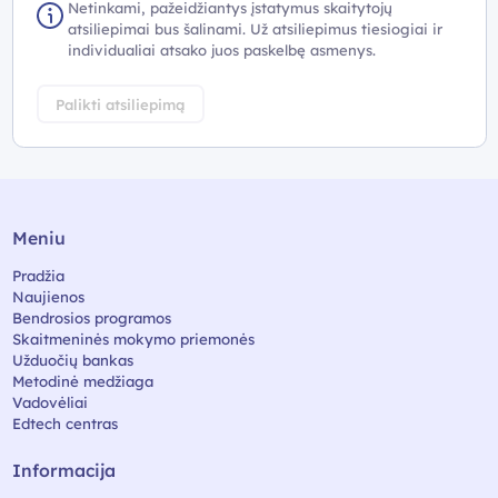
Netinkami, pažeidžiantys įstatymus skaitytojų
atsiliepimai bus šalinami. Už atsiliepimus tiesiogiai ir
individualiai atsako juos paskelbę asmenys.
Palikti atsiliepimą
Meniu
Pradžia
Naujienos
Bendrosios programos
Skaitmeninės mokymo priemonės
Užduočių bankas
Metodinė medžiaga
Vadovėliai
Edtech centras
Informacija