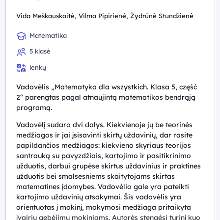
Vida Meškauskaitė, Vilma Pipirienė, Žydrūnė Stundžienė
Matematika
5 klasė
lenkų
Vadovėlis „Matematyka dla wszystkich. Klasa 5, część
2“ parengtas pagal atnaujintą matematikos bendrąją
programą.
Vadovėlį sudaro dvi dalys. Kiekvienoje jų be teorinės
medžiagos ir jai įsisavinti skirtų uždavinių, dar rasite
papildančios medžiagos: kiekvieno skyriaus teorijos
santrauką su pavyzdžiais, kartojimo ir pasitikrinimo
užduotis, darbui grupėse skirtus uždavinius ir praktines
užduotis bei smalsesniems skaitytojams skirtas
matematines įdomybes. Vadovėlio gale yra pateikti
kartojimo uždavinių atsakymai. Šis vadovėlis yra
orientuotas į mokinį, mokymosi medžiaga pritaikyta
įvairių gebėjimų mokiniams. Autorės stengėsi turinį kuo