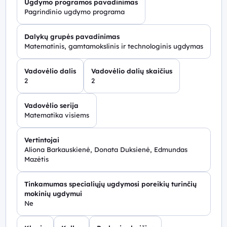
Ugdymo programos pavadinimas
Pagrindinio ugdymo programa
Dalykų grupės pavadinimas
Matematinis, gamtamokslinis ir technologinis ugdymas
Vadovėlio dalis
Vadovėlio dalių skaičius
2
2
Vadovėlio serija
Matematika visiems
Vertintojai
Aliona Barkauskienė, Donata Duksienė, Edmundas
Mazėtis
Tinkamumas specialiųjų ugdymosi poreikių turinčių
mokinių ugdymui
Ne