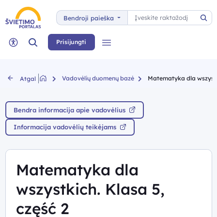
Paieška
Bendroji paieška
Pai
Paieška
Prisijungti
Meniu
Neįgaliųjų rėžimas
Vadovėlių duomenų bazė
Matematyka dla wszystki
Atgal
Bendra informacija apie vadovėlius
Informacija vadovėlių teikėjams
Matematyka dla
wszystkich. Klasa 5,
część 2