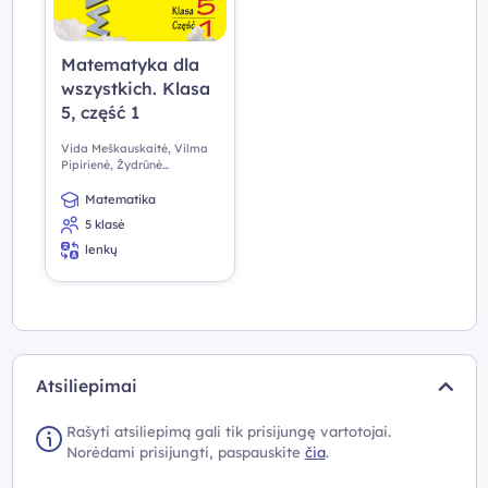
Matematyka dla
wszystkich. Klasa
5, część 1
Vida Meškauskaitė, Vilma
Pipirienė, Žydrūnė
Stundžienė
Matematika
5 klasė
lenkų
Atsiliepimai
Rašyti atsiliepimą gali tik prisijungę vartotojai.
Norėdami prisijungti, paspauskite
čia
.