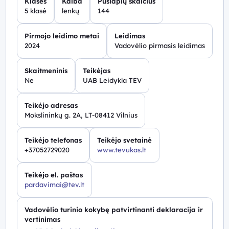
Klasės
Kalba
Puslapių skaičius
5 klasė
lenkų
144
Pirmojo leidimo metai
Leidimas
2024
Vadovėlio pirmasis leidimas
Skaitmeninis
Teikėjas
Ne
UAB Leidykla TEV
Teikėjo adresas
Mokslininkų g. 2A, LT-08412 Vilnius
Teikėjo telefonas
Teikėjo svetainė
+37052729020
www.tevukas.lt
Teikėjo el. paštas
pardavimai@tev.lt
Vadovėlio turinio kokybę patvirtinanti deklaracija ir
vertinimas