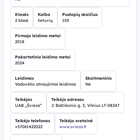
Klasės
Kalba
Puslapių skaičius
2 klasė
lietuvių
103
Pirmojo leidimo metai
2018
Pakartotinio leidimo metai
2024
Leidimas
Skaitmeninis
Vadovėlio atnaujintas leidimas
Ne
Teikėjas
Teikėjo adresas
UAB „Šviesa“
J. Balčikonio g. 3, Vilnius LT-08247
Teikėjo telefonas
Teikėjo svetainė
+37061422022
www.sviesa.lt