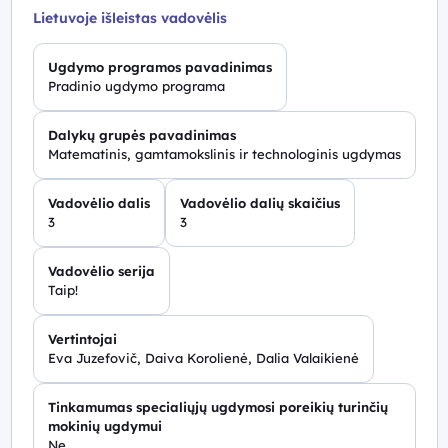
Lietuvoje išleistas vadovėlis
Ugdymo programos pavadinimas
Pradinio ugdymo programa
Dalykų grupės pavadinimas
Matematinis, gamtamokslinis ir technologinis ugdymas
Vadovėlio dalis
Vadovėlio dalių skaičius
3
3
Vadovėlio serija
Taip!
Vertintojai
Eva Juzefovič, Daiva Korolienė, Dalia Valaikienė
Tinkamumas specialiųjų ugdymosi poreikių turinčių
mokinių ugdymui
Ne