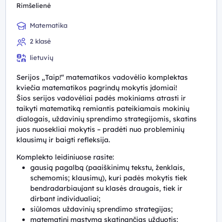
Rimšelienė
Matematika
2 klasė
lietuvių
Serijos „Taip!“ matematikos vadovėlio komplektas
kviečia matematikos pagrindų mokytis įdomiai!
Šios serijos vadovėliai padės mokiniams atrasti ir
taikyti matematiką remiantis pateikiamais mokinių
dialogais, uždavinių sprendimo strategijomis, skatins
juos nuosekliai mokytis – pradėti nuo probleminių
klausimų ir baigti refleksija.
Komplekto leidiniuose rasite:
gausią pagalbą (paaiškinimų tekstu, ženklais,
schemomis; klausimų), kuri padės mokytis tiek
bendradarbiaujant su klasės draugais, tiek ir
dirbant individualiai;
siūlomas uždavinių sprendimo strategijas;
matematinį mąstymą skatinančias užduotis;