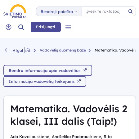
Paieška
Bendroji paieška
Pai
Paieška
Prisijungti
Meniu
Neįgaliųjų rėžimas
Vadovėlių duomenų bazė
Matematika. Vadovėlis 2 k
Atgal
Bendra informacija apie vadovėlius
Informacija vadovėlių teikėjams
Matematika. Vadovėlis 2
klasei, III dalis (Taip!)
Ada Kavaliauskienė, Andželika Padarauskienė, Rita