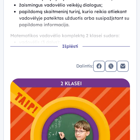
žaismingus vadovėlio veikėjų dialogus;
papildomą skaitmeninį turinį, kurio reikia atliekant
vadovėlyje pateiktas užduotis arba susipažįstant su
papildoma informacija.
Matematikos vadovėlio komplektą 2 klasei sudaro:
vadovėlis (3 dalys);
Išplėsti
užrašai (3 dalys);
pasitikrinamieji darbai;
skaitmeninis turinys https://klase.eduka.lt/.
Dalintis:
facebook
x (twitter)
Elektronin