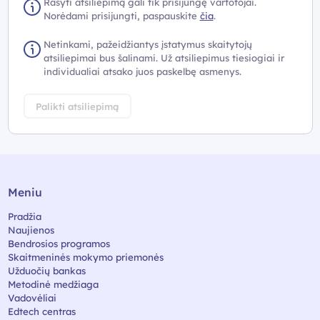
Rašyti atsiliepimą gali tik prisijungę vartotojai.
Norėdami prisijungti, paspauskite
čia
.
Netinkami, pažeidžiantys įstatymus skaitytojų
atsiliepimai bus šalinami. Už atsiliepimus tiesiogiai ir
individualiai atsako juos paskelbę asmenys.
Palikti atsiliepimą
Meniu
Pradžia
Naujienos
Bendrosios programos
Skaitmeninės mokymo priemonės
Užduočių bankas
Metodinė medžiaga
Vadovėliai
Edtech centras