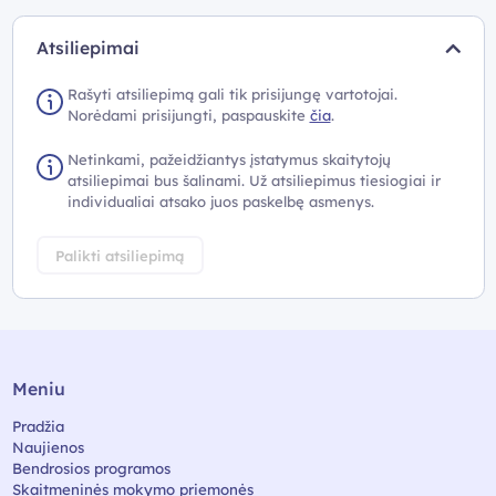
Atsiliepimai
Rašyti atsiliepimą gali tik prisijungę vartotojai.
Norėdami prisijungti, paspauskite
čia
.
Netinkami, pažeidžiantys įstatymus skaitytojų
atsiliepimai bus šalinami. Už atsiliepimus tiesiogiai ir
individualiai atsako juos paskelbę asmenys.
Palikti atsiliepimą
Meniu
Pradžia
Naujienos
Bendrosios programos
Skaitmeninės mokymo priemonės