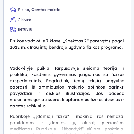
Fizika, Gamtos mokslai
7 klasė
lietuvių
Fizikos vadovėlis 7 klasei „Spektras 7“ parengtas pagal
2022 m. atnaujintą bendrojo ugdymo fizikos programą.
Vadovėlyje puikiai tarpusavyje siejama teorija ir
praktika, kasdienis gyvenimas jungiamas su fizikos
eksperimentais. Pagrindinių temų tekstą pagyvina
paprasti, iš artimiausios mokinio aplinkos parinkti
pavyzdžiai ir aiškios iliustracijos. Jos padeda
mokiniams geriau suprasti aptariamus fizikos dėsnius ir
gamtos reiškinius.
Rubrikoje ,,Įdomioji fizika“ mokiniai ras nemažai
papildomos ir įdomios, jų akiratį plečiančios
medžiagos. Rubrikoje ,,Išbandyk!“ siūlomi praktiniai