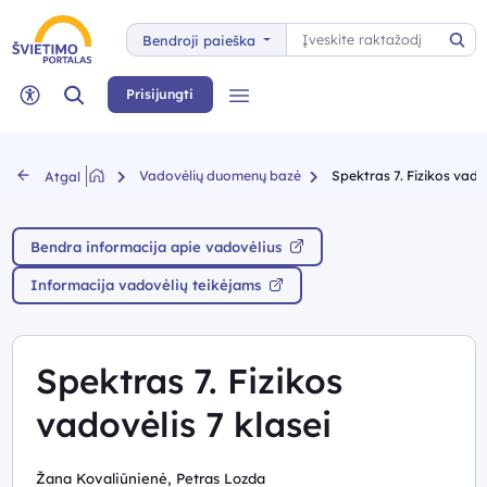
Paieška
Bendroji paieška
Pai
Paieška
Prisijungti
Meniu
Neįgaliųjų rėžimas
Vadovėlių duomenų bazė
Spektras 7. Fizikos vadov
Atgal
Bendra informacija apie vadovėlius
Informacija vadovėlių teikėjams
Spektras 7. Fizikos
vadovėlis 7 klasei
Žana Kovaliūnienė, Petras Lozda