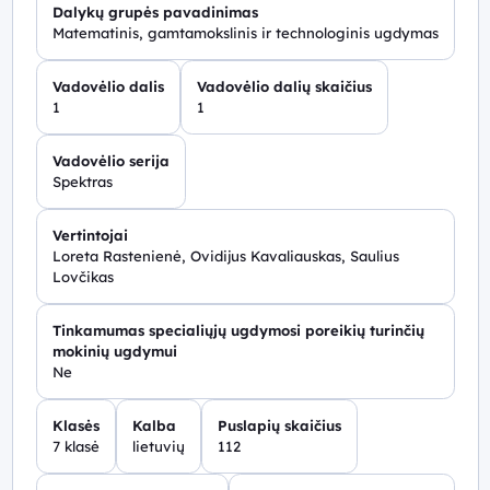
Dalykų grupės pavadinimas
Matematinis, gamtamokslinis ir technologinis ugdymas
Vadovėlio dalis
Vadovėlio dalių skaičius
1
1
Vadovėlio serija
Spektras
Vertintojai
Loreta Rastenienė, Ovidijus Kavaliauskas, Saulius
Lovčikas
Tinkamumas specialiųjų ugdymosi poreikių turinčių
mokinių ugdymui
Ne
Klasės
Kalba
Puslapių skaičius
7 klasė
lietuvių
112