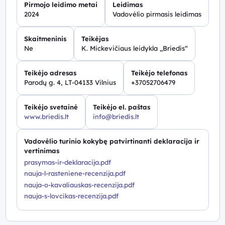
Pirmojo leidimo metai
Leidimas
2024
Vadovėlio pirmasis leidimas
Skaitmeninis
Teikėjas
Ne
K. Mickevičiaus leidykla „Briedis“
Teikėjo adresas
Teikėjo telefonas
Parodų g. 4, LT-04133 Vilnius
+37052706479
Teikėjo svetainė
Teikėjo el. paštas
www.briedis.lt
info@briedis.lt
Vadovėlio turinio kokybę patvirtinanti deklaracija ir
vertinimas
prasymas-ir-deklaracija.pdf
nauja-l-rasteniene-recenzija.pdf
nauja-o-kavaliauskas-recenzija.pdf
nauja-s-lovcikas-recenzija.pdf