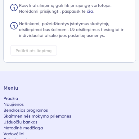
Rašyti atsiliepimą gali tik prisijungę vartotojai.
Norėdami prisijungti, paspauskite
čia
.
Netinkami, pažeidžiantys įstatymus skaitytojų
atsiliepimai bus šalinami. Už atsiliepimus tiesiogiai ir
individualiai atsako juos paskelbę asmenys.
Palikti atsiliepimą
Meniu
Pradžia
Naujienos
Bendrosios programos
Skaitmeninės mokymo priemonės
Užduočių bankas
Metodinė medžiaga
Vadovėliai