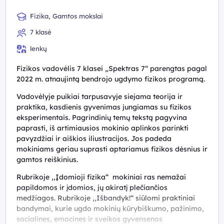
Fizika, Gamtos mokslai
7 klasė
lenkų
Fizikos vadovėlis 7 klasei „Spektras 7“ parengtas pagal
2022 m. atnaujintą bendrojo ugdymo fizikos programą.
Vadovėlyje puikiai tarpusavyje siejama teorija ir
praktika, kasdienis gyvenimas jungiamas su fizikos
eksperimentais. Pagrindinių temų tekstą pagyvina
paprasti, iš artimiausios mokinio aplinkos parinkti
pavyzdžiai ir aiškios iliustracijos. Jos padeda
mokiniams geriau suprasti aptariamus fizikos dėsnius ir
gamtos reiškinius.
Rubrikoje ,,Įdomioji fizika“ mokiniai ras nemažai
papildomos ir įdomios, jų akiratį plečiančios
medžiagos. Rubrikoje ,,Išbandyk!“ siūlomi praktiniai
bandymai, kurie ugdo mokinių kūrybiškumo, pažinimo,
socialines, emocines ir sveikos gyvensenos