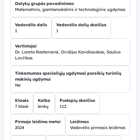
Dalykų grupės pavadinimas
Matematinis, gamtamokslinis ir technologinis ugdymas
Vadovėlio dalis
Vadovėlio dalių skaičius
1
1
Vertintojai
Dr. Loreta Rastenienė, Ovidijus Kavaliauskas, Saulius
Lovčikas
Tinkamumas specialiųjų ugdymosi poreikių turinčių
mokinių ugdymui
Ne
Klasės
Kalba
Puslapių skaičius
7 klasė
lenkų
112
Pirmojo leidimo metai
Leidimas
2024
Vadovėlio pirmasis leidimas