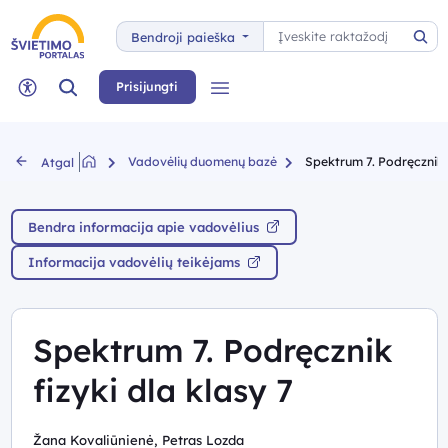
Paieška
Bendroji paieška
Pai
Paieška
Prisijungti
Meniu
Neįgaliųjų rėžimas
Vadovėlių duomenų bazė
Spektrum 7. Podręcznik f
Atgal
Bendra informacija apie vadovėlius
Informacija vadovėlių teikėjams
Spektrum 7. Podręcznik
fizyki dla klasy 7
Žana Kovaliūnienė, Petras Lozda