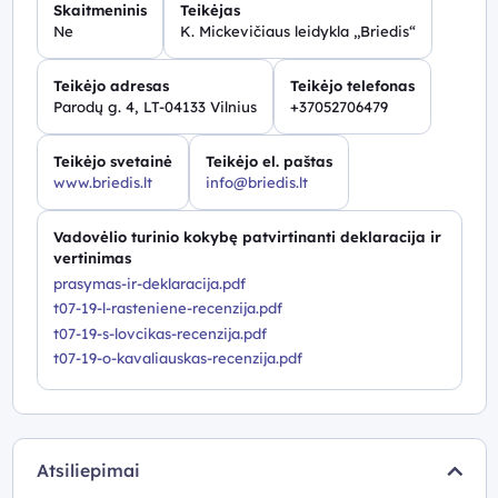
Skaitmeninis
Teikėjas
Ne
K. Mickevičiaus leidykla „Briedis“
Teikėjo adresas
Teikėjo telefonas
Parodų g. 4, LT-04133 Vilnius
+37052706479
Teikėjo svetainė
Teikėjo el. paštas
www.briedis.lt
info@briedis.lt
Vadovėlio turinio kokybę patvirtinanti deklaracija ir
vertinimas
prasymas-ir-deklaracija.pdf
t07-19-l-rasteniene-recenzija.pdf
t07-19-s-lovcikas-recenzija.pdf
t07-19-o-kavaliauskas-recenzija.pdf
Atsiliepimai