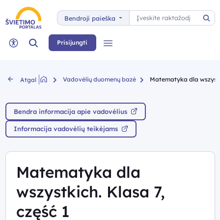
Paieška
Bendroji paieška
Pai
Paieška
Prisijungti
Meniu
Neįgaliųjų rėžimas
Vadovėlių duomenų bazė
Matematyka dla wszystki
Atgal
Bendra informacija apie vadovėlius
Informacija vadovėlių teikėjams
Matematyka dla
wszystkich. Klasa 7,
część 1