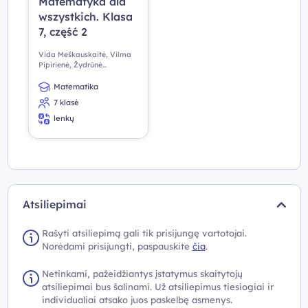
Matematyka dla
wszystkich. Klasa
7, część 2
Vida Meškauskaitė, Vilma
Pipirienė, Žydrūnė
Stundžienė
Matematika
7 klasė
lenkų
Atsiliepimai
Rašyti atsiliepimą gali tik prisijungę vartotojai.
Norėdami prisijungti, paspauskite
čia
.
Netinkami, pažeidžiantys įstatymus skaitytojų
atsiliepimai bus šalinami. Už atsiliepimus tiesiogiai ir
individualiai atsako juos paskelbę asmenys.