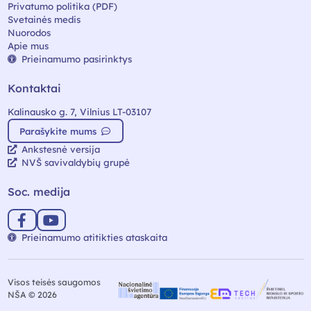
Privatumo politika (PDF)
Svetainės medis
Nuorodos
Apie mus
Prieinamumo pasirinktys
Kontaktai
Kalinausko g. 7, Vilnius LT-03107
Parašykite mums
Ankstesnė versija
NVŠ savivaldybių grupė
Soc. medija
Prieinamumo atitikties ataskaita
Visos teisės saugomos
NŠA © 2026