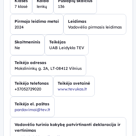
Klasės
Kalba
Puslapių skaičius
7 klasė
lenkų
136
Pirmojo leidimo metai
Leidimas
2024
Vadovėlio pirmasis leidimas
Skaitmeninis
Teikėjas
Ne
UAB Leidykla TEV
Teikėjo adresas
Mokslininkų g. 2A, LT-08412 Vilnius
Teikėjo telefonas
Teikėjo svetainė
+37052729020
www.tevukas.lt
Teikėjo el. paštas
pardavimai@tev.lt
Vadovėlio turinio kokybę patvirtinanti deklaracija ir
vertinimas