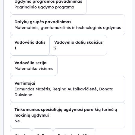
Ugdymo programos pavadinimas
Pagrindinio ugdymo programa
Dalykų grupės pavadinimas
Matematinis, gamtamokslinis ir technologinis ugdymas
Vadovėlio dalis
Vadovėlio dalių skaičius
1
2
Vadovėlio serija
Matematika visiems
Vertintojai
Edmundas Mazėtis, Regina Aužbikavičienė, Donata
Duksienė
Tinkamumas specialiųjų ugdymosi poreikių turinčių
mokinių ugdymui
Ne