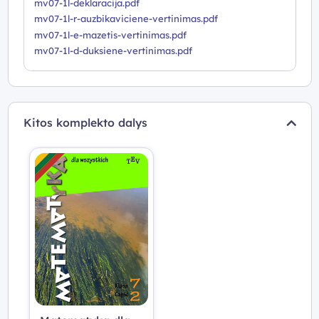
mv07-1l-deklaracija.pdf
mv07-1l-r-auzbikaviciene-vertinimas.pdf
mv07-1l-e-mazetis-vertinimas.pdf
mv07-1l-d-duksiene-vertinimas.pdf
Kitos komplekto dalys