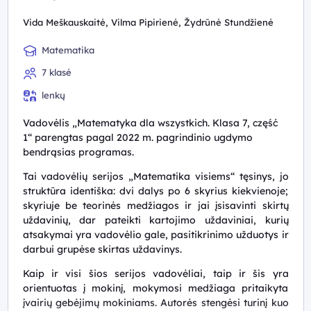
Vida Meškauskaitė, Vilma Pipirienė, Žydrūnė Stundžienė
Matematika
7 klasė
lenkų
Vadovėlis „Matematyka dla wszystkich. Klasa 7, część
1“ parengtas pagal 2022 m. pagrindinio ugdymo
bendrąsias programas.
Tai vadovėlių serijos „Matematika visiems“ tęsinys, jo
struktūra identiška: dvi dalys po 6 skyrius kiekvienoje;
skyriuje be teorinės medžiagos ir jai įsisavinti skirtų
uždavinių, dar pateikti kartojimo uždaviniai, kurių
atsakymai yra vadovėlio gale, pasitikrinimo užduotys ir
darbui grupėse skirtas uždavinys.
Kaip ir visi šios serijos vadovėliai, taip ir šis yra
orientuotas į mokinį, mokymosi medžiaga pritaikyta
įvairių gebėjimų mokiniams. Autorės stengėsi turinį kuo