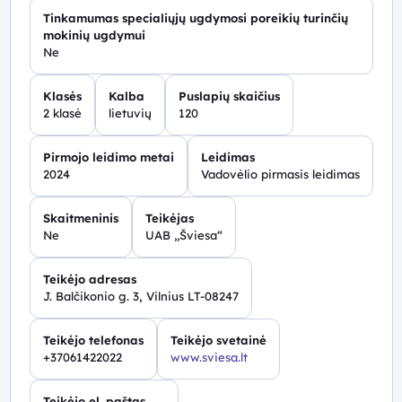
Tinkamumas specialiųjų ugdymosi poreikių turinčių
mokinių ugdymui
Ne
Klasės
Kalba
Puslapių skaičius
2 klasė
lietuvių
120
Pirmojo leidimo metai
Leidimas
2024
Vadovėlio pirmasis leidimas
Skaitmeninis
Teikėjas
Ne
UAB „Šviesa“
Teikėjo adresas
J. Balčikonio g. 3, Vilnius LT-08247
Teikėjo telefonas
Teikėjo svetainė
+37061422022
www.sviesa.lt
Teikėjo el. paštas