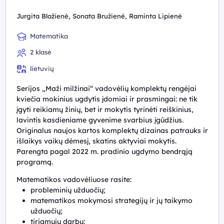
Jurgita Blažienė, Sonata Bružienė, Raminta Lipienė
Matematika
2 klasė
lietuvių
Serijos „Maži milžinai“ vadovėlių komplektų rengėjai
kviečia mokinius ugdytis įdomiai ir prasmingai: ne tik
įgyti reikiamų žinių, bet ir mokytis tyrinėti reiškinius,
lavintis kasdieniame gyvenime svarbius įgūdžius.
Originalus naujos kartos komplektų dizainas patrauks ir
išlaikys vaikų dėmesį, skatins aktyviai mokytis.
Parengta pagal 2022 m. pradinio ugdymo bendrąją
programą.
Matematikos vadovėliuose rasite:
probleminių užduočių;
matematikos mokymosi strategijų ir jų taikymo
užduočių;
tiriamųjų darbų;