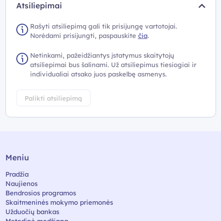
Atsiliepimai
Rašyti atsiliepimą gali tik prisijungę vartotojai.
Norėdami prisijungti, paspauskite
čia
.
Netinkami, pažeidžiantys įstatymus skaitytojų
atsiliepimai bus šalinami. Už atsiliepimus tiesiogiai ir
individualiai atsako juos paskelbę asmenys.
Palikti atsiliepimą
Meniu
Pradžia
Naujienos
Bendrosios programos
Skaitmeninės mokymo priemonės
Užduočių bankas