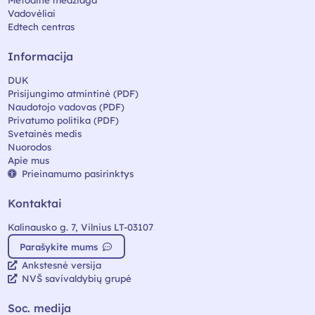
Metodinė medžiaga
Vadovėliai
Edtech centras
Informacija
DUK
Prisijungimo atmintinė (PDF)
Naudotojo vadovas (PDF)
Privatumo politika (PDF)
Svetainės medis
Nuorodos
Apie mus
Prieinamumo pasirinktys
Kontaktai
Kalinausko g. 7, Vilnius LT-03107
Parašykite mums
Ankstesnė versija
NVŠ savivaldybių grupė
Soc. medija