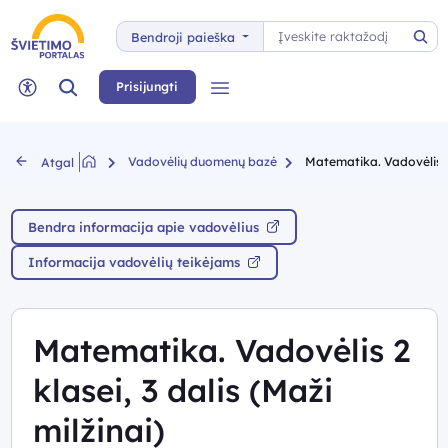
Paieška
Bendroji paieška
Pai
Paieška
Prisijungti
Meniu
Neįgaliųjų rėžimas
Vadovėlių duomenų bazė
Matematika. Vadovėlis 2 k
Atgal
Bendra informacija apie vadovėlius
Informacija vadovėlių teikėjams
Matematika. Vadovėlis 2
klasei, 3 dalis (Maži
milžinai)