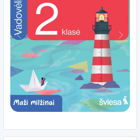
tik tada, kai jie turi „EDUKA klasė“ mokinio licenciją.
Praeitas
Kitas