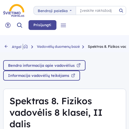
Paieška
Bendroji paieška
Pai
Paieška
Prisijungti
Meniu
Neįgaliųjų rėžimas
Vadovėlių duomenų bazė
Spektras 8. Fizikos vadov
Atgal
Bendra informacija apie vadovėlius
Informacija vadovėlių teikėjams
Spektras 8. Fizikos
vadovėlis 8 klasei, II
dalis