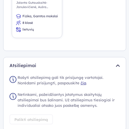
Jolanta Gutauskaitė-
Janulevičienė, Aušra
Kynienė, Žana
Kovaliūnienė, Petras Lozda
Fizika, Gamtos mokslai
8 klasė
lietuvių
Atsiliepimai
Rašyti atsiliepimą gali tik prisijungę vartotojai.
Norėdami prisijungti, paspauskite
čia
.
Netinkami, pažeidžiantys įstatymus skaitytojų
atsiliepimai bus šalinami. Už atsiliepimus tiesiogiai ir
individualiai atsako juos paskelbę asmenys.
Palikti atsiliepimą