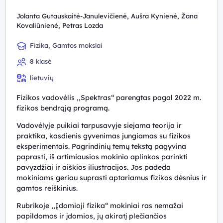
Jolanta Gutauskaitė-Janulevičienė, Aušra Kynienė, Žana
Kovaliūnienė, Petras Lozda
Fizika, Gamtos mokslai
8 klasė
lietuvių
Fizikos vadovėlis ,,Spektras‘‘ parengtas pagal 2022 m.
fizikos bendrąją programą.
Vadovėlyje puikiai tarpusavyje siejama teorija ir
praktika, kasdienis gyvenimas jungiamas su fizikos
eksperimentais. Pagrindinių temų tekstą pagyvina
paprasti, iš artimiausios mokinio aplinkos parinkti
pavyzdžiai ir aiškios iliustracijos. Jos padeda
mokiniams geriau suprasti aptariamus fizikos dėsnius ir
gamtos reiškinius.
Rubrikoje ,,Įdomioji fizika“ mokiniai ras nemažai
papildomos ir įdomios, jų akiratį plečiančios