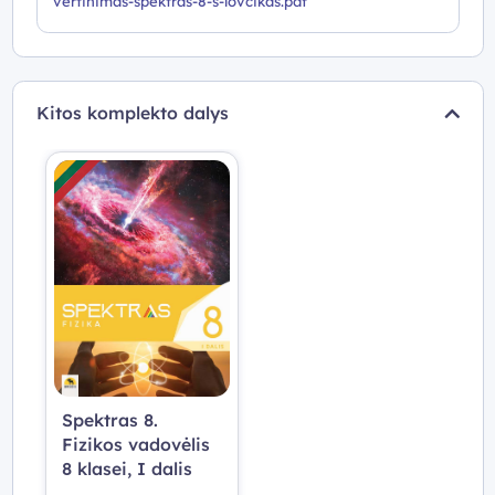
vertinimas-spektras-8-s-lovcikas.pdf
Kitos komplekto dalys
Spektras 8.
Fizikos vadovėlis
8 klasei, I dalis