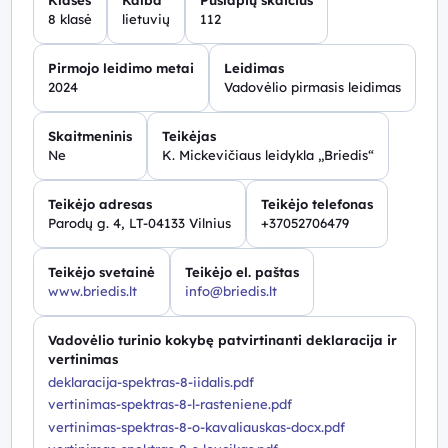
Klasės
Kalba
Puslapių skaičius
8 klasė
lietuvių
112
Pirmojo leidimo metai
Leidimas
2024
Vadovėlio pirmasis leidimas
Skaitmeninis
Teikėjas
Ne
K. Mickevičiaus leidykla „Briedis“
Teikėjo adresas
Teikėjo telefonas
Parodų g. 4, LT-04133 Vilnius
+37052706479
Teikėjo svetainė
Teikėjo el. paštas
www.briedis.lt
info@briedis.lt
Vadovėlio turinio kokybę patvirtinanti deklaracija ir
vertinimas
deklaracija-spektras-8-iidalis.pdf
vertinimas-spektras-8-l-rasteniene.pdf
vertinimas-spektras-8-o-kavaliauskas-docx.pdf