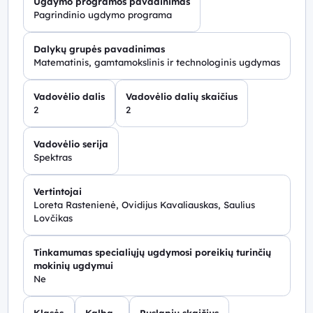
Ugdymo programos pavadinimas
Pagrindinio ugdymo programa
Dalykų grupės pavadinimas
Matematinis, gamtamokslinis ir technologinis ugdymas
Vadovėlio dalis
Vadovėlio dalių skaičius
2
2
Vadovėlio serija
Spektras
Vertintojai
Loreta Rastenienė, Ovidijus Kavaliauskas, Saulius
Lovčikas
Tinkamumas specialiųjų ugdymosi poreikių turinčių
mokinių ugdymui
Ne