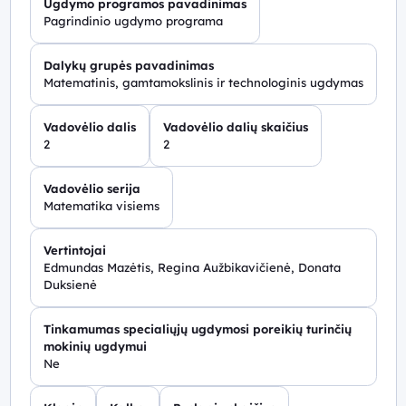
Ugdymo programos pavadinimas
Pagrindinio ugdymo programa
Dalykų grupės pavadinimas
Matematinis, gamtamokslinis ir technologinis ugdymas
Vadovėlio dalis
Vadovėlio dalių skaičius
2
2
Vadovėlio serija
Matematika visiems
Vertintojai
Edmundas Mazėtis, Regina Aužbikavičienė, Donata
Duksienė
Tinkamumas specialiųjų ugdymosi poreikių turinčių
mokinių ugdymui
Ne