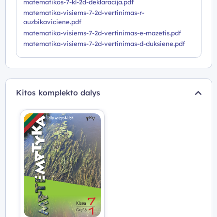
matematikos-7-kl-2d-deklaracija.pdf
matematika-visiems-7-2d-vertinimas-r-
auzbikaviciene.pdf
matematika-visiems-7-2d-vertinimas-e-mazetis.pdf
matematika-visiems-7-2d-vertinimas-d-duksiene.pdf
Kitos komplekto dalys