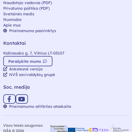
Naudotojo vadovas (PDF)
Privatumo politika (PDF)
Svetainės medis
Nuorodos
Apie mus
Prieinamumo pasirinktys
Kontaktai
Kalinausko g. 7, Vilnius LT-03107
Parašykite mums
Ankstesnė versija
NVŠ savivaldybių grupė
Soc. medija
Prieinamumo atitikties ataskaita
Visos teisės saugomos
NŠA © 2026