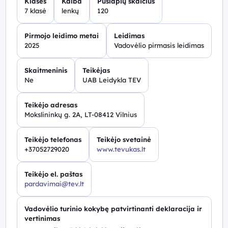
Klasės
Kalba
Puslapių skaičius
7 klasė
lenkų
120
Pirmojo leidimo metai
Leidimas
2025
Vadovėlio pirmasis leidimas
Skaitmeninis
Teikėjas
Ne
UAB Leidykla TEV
Teikėjo adresas
Mokslininkų g. 2A, LT-08412 Vilnius
Teikėjo telefonas
Teikėjo svetainė
+37052729020
www.tevukas.lt
Teikėjo el. paštas
pardavimai@tev.lt
Vadovėlio turinio kokybę patvirtinanti deklaracija ir
vertinimas