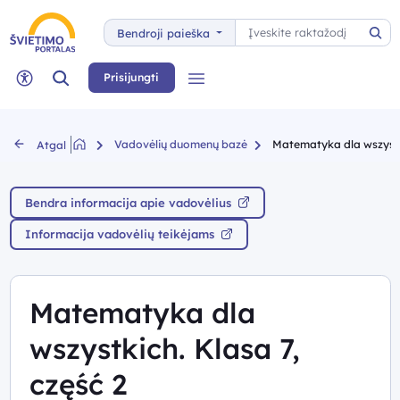
Paieška
Bendroji paieška
Pai
Paieška
Prisijungti
Meniu
Neįgaliųjų rėžimas
Vadovėlių duomenų bazė
Matematyka dla wszystki
Atgal
Bendra informacija apie vadovėlius
Informacija vadovėlių teikėjams
Matematyka dla
wszystkich. Klasa 7,
część 2