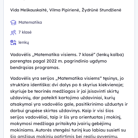
Vida Meškauskaitė, Vilma Pipirienė, Žydrūnė Stundžienė
Matematika
7 klasė
lenkų
Vadovėlis „Matematika visiems. 7 klasė“ (lenkų kalba)
parengtas pagal 2022 m. pagrindinio ugdymo
bendrąsias programas.
Vadovėlis yra serijos „Matematika visiems“ tęsinys, jo
struktūra identiška: dvi dalys po 6 skyrius kiekvienoje;
skyriuje be teorinės medžiagos ir jai įsisavinti skirtų
uždavinių, dar pateikti kartojimo uždaviniai, kurių
atsakymai yra vadovėlio gale, pasitikrinimo užduotys ir
darbui grupėse skirtas uždavinys. Kaip ir visi šios
serijos vadovėliai, taip ir šis yra orientuotas į mokinį,
mokymosi medžiaga pritaikyta įvairių gebėjimų
mokiniams. Autorės stengėsi turinį kuo labiau susieti su
šio amžiaus mokinių patirtimis bei realiu gyvenimu.