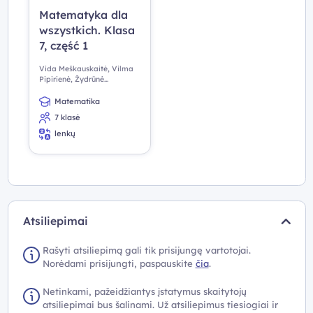
Matematyka dla
wszystkich. Klasa
7, część 1
Vida Meškauskaitė, Vilma
Pipirienė, Žydrūnė
Stundžienė
Matematika
7 klasė
lenkų
Atsiliepimai
Rašyti atsiliepimą gali tik prisijungę vartotojai.
Norėdami prisijungti, paspauskite
čia
.
Netinkami, pažeidžiantys įstatymus skaitytojų
atsiliepimai bus šalinami. Už atsiliepimus tiesiogiai ir