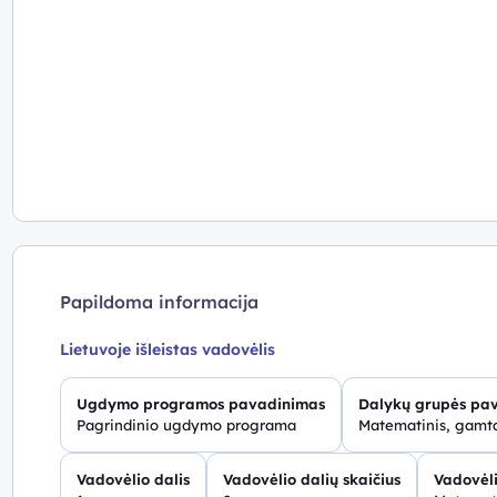
Papildoma informacija
Lietuvoje išleistas vadovėlis
Ugdymo programos pavadinimas
Dalykų grupės pa
Pagrindinio ugdymo programa
Matematinis, gamta
Vadovėlio dalis
Vadovėlio dalių skaičius
Vadovėli