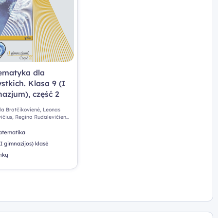
ematyka dla
stkich. Klasa 9 (I
azjum), część 2
 Bratčikovienė, Leonas
ičius, Regina Rudalevičienė,
a Sinicyna, Albina Vilimienė
tematika
(I gimnazijos) klasė
nkų