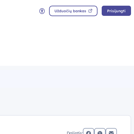
Užduočių bankas
Prisijungti
Neįgaliųjų rėžimas
Dalintis: