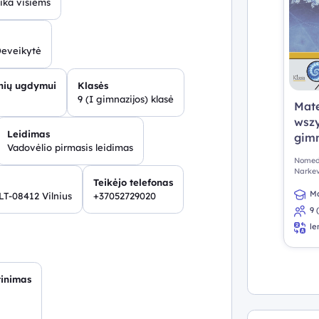
ka visiems
Deveikytė
inių ugdymui
Klasės
9 (I gimnazijos) klasė
Mat
wszy
Leidimas
gimn
Vadovėlio pirmasis leidimas
Nomeda
Narkev
Teikėjo telefonas
Natalj
Ma
LT-08412 Vilnius
+37052729020
9 
le
tinimas