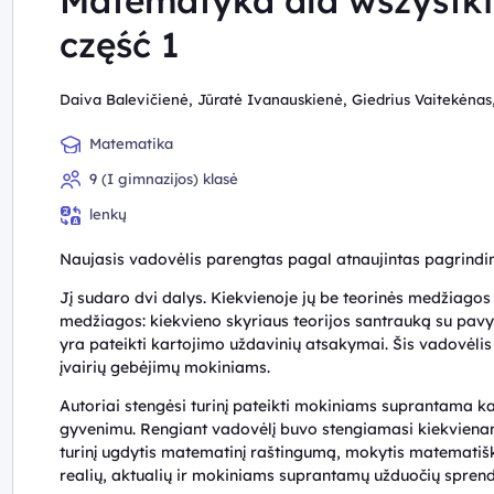
Matematyka dla wszystkic
część 1
Daiva Balevičienė, Jūratė Ivanauskienė, Giedrius Vaitekėna
Matematika
9 (I gimnazijos) klasė
lenkų
Naujasis vadovėlis parengtas pagal atnaujintas pagrind
Jį sudaro dvi dalys. Kiekvienoje jų be teorinės medžiagos ir
medžiagos: kiekvieno skyriaus teorijos santrauką su pavyz
yra pateikti kartojimo uždavinių atsakymai. Šis vadovėli
įvairių gebėjimų mokiniams.
Autoriai stengėsi turinį pateikti mokiniams suprantama kalb
gyvenimu. Rengiant vadovėlį buvo stengiamasi kiekvien
turinį ugdytis matematinį raštingumą, mokytis matematiška
realių, aktualių ir mokiniams suprantamų užduočių sprend