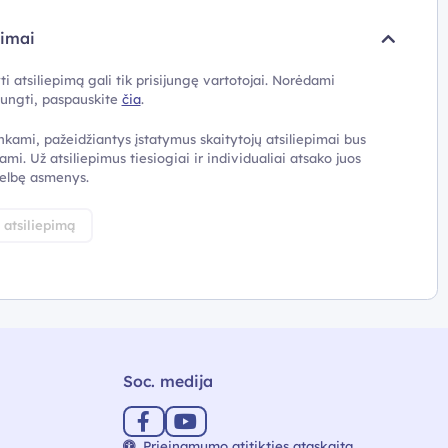
pimai
ti atsiliepimą gali tik prisijungę vartotojai. Norėdami
ijungti, paspauskite
čia
.
nkami, pažeidžiantys įstatymus skaitytojų atsiliepimai bus
ami. Už atsiliepimus tiesiogiai ir individualiai atsako juos
elbę asmenys.
i atsiliepimą
Soc. medija
Prieinamumo atitikties ataskaita