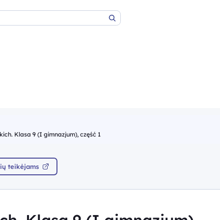
Paieška
ch. Klasa 9 (I gimnazjum), część 1
ių teikėjams