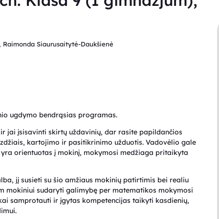
h. Klasa 9 (I gimnazjum),
s, Raimonda Siaurusaitytė-Daukšienė
inio ugdymo bendrąsias programas.
 jai įsisavinti skirtų uždavinių, dar rasite papildančios
džiais, kartojimo ir pasitikrinimo užduotis. Vadovėlio gale
s yra orientuotas į mokinį, mokymosi medžiaga pritaikyta
a, jį susieti su šio amžiaus mokinių patirtimis bei realiu
am mokiniui sudaryti galimybę per matematikos mokymosi
i samprotauti ir įgytas kompetencijas taikyti kasdienių,
imui.