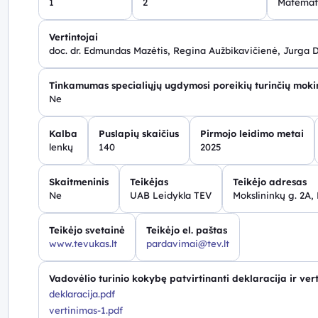
1
2
Matemati
Vertintojai
doc. dr. Edmundas Mazėtis, Regina Aužbikavičienė, Jurga 
Tinkamumas specialiųjų ugdymosi poreikių turinčių mok
Ne
Kalba
Puslapių skaičius
Pirmojo leidimo metai
lenkų
140
2025
Skaitmeninis
Teikėjas
Teikėjo adresas
Ne
UAB Leidykla TEV
Mokslininkų g. 2A, 
Teikėjo svetainė
Teikėjo el. paštas
www.tevukas.lt
pardavimai@tev.lt
Vadovėlio turinio kokybę patvirtinanti deklaracija ir ver
deklaracija.pdf
vertinimas-1.pdf