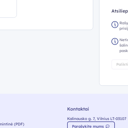
Atsilie
Rašy
pris
Neti
šalin
pask
Palikt
Kontaktai
Kalinausko g. 7, Vilnius LT-03107
mintinė (PDF)
Parašykite mums