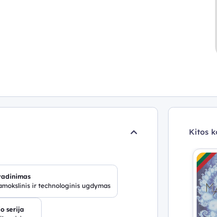
Kitos k
vadinimas
mokslinis ir technologinis ugdymas
o serija