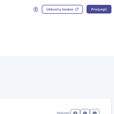
Užduočių bankas
Prisijungti
Neįgaliųjų rėžimas
Dalintis: