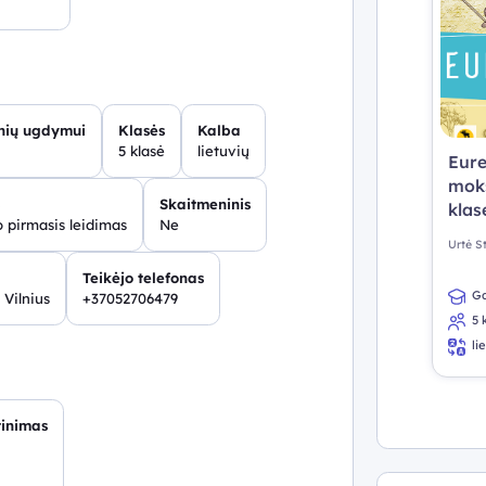
inių ugdymui
Klasės
Kalba
5 klasė
lietuvių
Eure
moks
Skaitmeninis
klase
 pirmasis leidimas
Ne
Urtė S
Teikėjo telefonas
Ga
 Vilnius
+37052706479
5 
li
tinimas