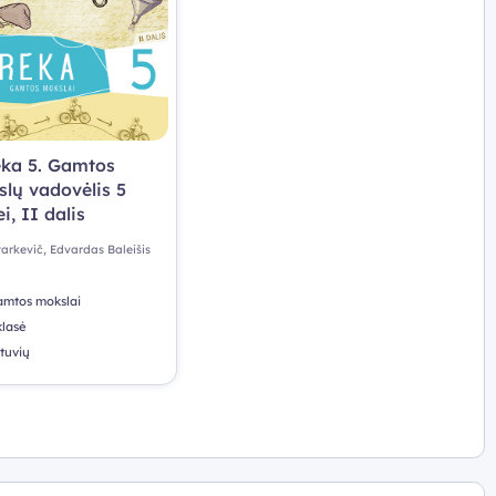
ka 5. Gamtos
lų vadovėlis 5
i, II dalis
tarkevič, Edvardas Baleišis
mtos mokslai
klasė
etuvių