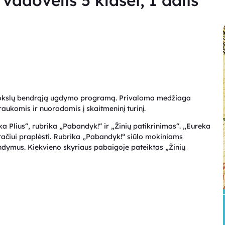
adovėlis 5 klasei, I dalis
mokslų bendrąją ugdymo programą. Privaloma medžiaga
aukomis ir nuorodomis į skaitmeninį turinį.
a Plius“, rubrika „Pabandyk!“ ir „Žinių patikrinimas“. „Eureka
iračiui praplėsti. Rubrika „Pabandyk!“ siūlo mokiniams
 bandymus. Kiekvieno skyriaus pabaigoje pateiktas „Žinių