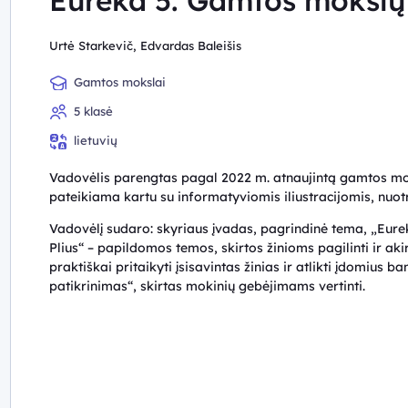
Eureka 5. Gamtos mokslų v
Urtė Starkevič, Edvardas Baleišis
Gamtos mokslai
5 klasė
lietuvių
Vadovėlis parengtas pagal 2022 m. atnaujintą gamtos 
pateikiama kartu su informatyviomis iliustracijomis, nuotr
Vadovėlį sudaro: skyriaus įvadas, pagrindinė tema, „Eurek
Plius“ – papildomos temos, skirtos žinioms pagilinti ir ak
praktiškai pritaikyti įsisavintas žinias ir atlikti įdomius
patikrinimas“, skirtas mokinių gebėjimams vertinti.