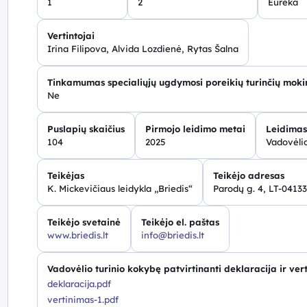
1
2
Eureka
Vertintojai
Irina Filipova, Alvida Lozdienė, Rytas Šalna
Tinkamumas specialiųjų ugdymosi poreikių turinčių mok
Ne
Puslapių skaičius
Pirmojo leidimo metai
Leidimas
104
2025
Vadovėlio
Teikėjas
Teikėjo adresas
K. Mickevičiaus leidykla „Briedis“
Parodų g. 4, LT-04133
Teikėjo svetainė
Teikėjo el. paštas
www.briedis.lt
info@briedis.lt
Vadovėlio turinio kokybę patvirtinanti deklaracija ir ver
deklaracija.pdf
vertinimas-1.pdf