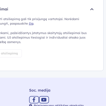
pimai
ti atsiliepimą gali tik prisijungę vartotojai. Norėdami
ijungti, paspauskite
čia
.
nkami, pažeidžiantys įstatymus skaitytojų atsiliepimai bus
ami. Už atsiliepimus tiesiogiai ir individualiai atsako juos
elbę asmenys.
i atsiliepimą
Soc. medija
Prieinamumo atitikties ataskaita