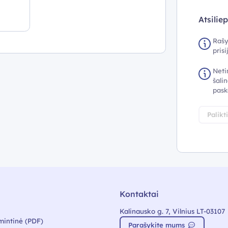
Atsilie
Rašy
pris
Neti
šalin
pask
Palikt
Kontaktai
Kalinausko g. 7, Vilnius LT-03107
mintinė (PDF)
Parašykite mums