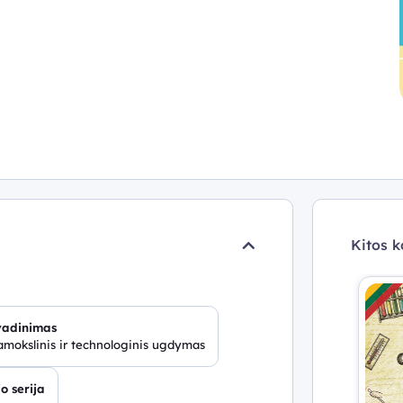
Kitos k
vadinimas
mokslinis ir technologinis ugdymas
o serija