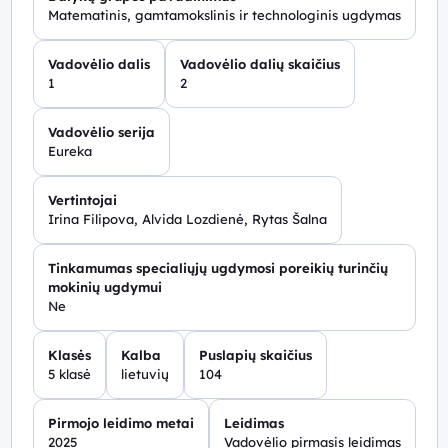
Matematinis, gamtamokslinis ir technologinis ugdymas
Vadovėlio dalis
Vadovėlio dalių skaičius
1
2
Vadovėlio serija
Eureka
Vertintojai
Irina Filipova, Alvida Lozdienė, Rytas Šalna
Tinkamumas specialiųjų ugdymosi poreikių turinčių
mokinių ugdymui
Ne
Klasės
Kalba
Puslapių skaičius
5 klasė
lietuvių
104
Pirmojo leidimo metai
Leidimas
2025
Vadovėlio pirmasis leidimas