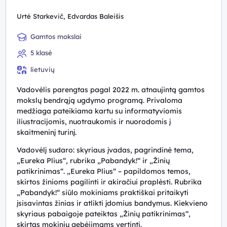
Urtė Starkevič, Edvardas Baleišis
Gamtos mokslai
5 klasė
lietuvių
Vadovėlis parengtas pagal 2022 m. atnaujintą gamtos
mokslų bendrąją ugdymo programą. Privaloma
medžiaga pateikiama kartu su informatyviomis
iliustracijomis, nuotraukomis ir nuorodomis į
skaitmeninį turinį.
Vadovėlį sudaro: skyriaus įvadas, pagrindinė tema,
„Eureka Plius“, rubrika „Pabandyk!“ ir „Žinių
patikrinimas“. „Eureka Plius“ – papildomos temos,
skirtos žinioms pagilinti ir akiračiui praplėsti. Rubrika
„Pabandyk!“ siūlo mokiniams praktiškai pritaikyti
įsisavintas žinias ir atlikti įdomius bandymus. Kiekvieno
skyriaus pabaigoje pateiktas „Žinių patikrinimas“,
skirtas mokinių gebėjimams vertinti.