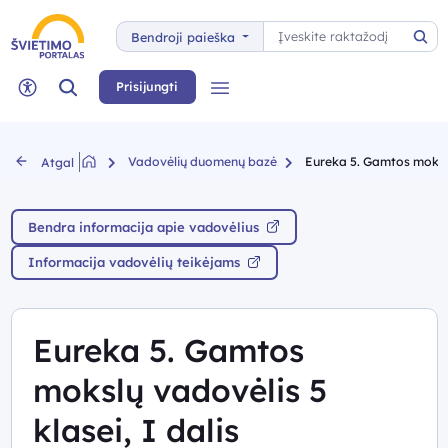
Paieška
Bendroji paieška
Pai
Paieška
Prisijungti
Meniu
Neįgaliųjų rėžimas
Vadovėlių duomenų bazė
Eureka 5. Gamtos mokslų 
Atgal
Bendra informacija apie vadovėlius
Informacija vadovėlių teikėjams
Eureka 5. Gamtos
mokslų vadovėlis 5
klasei, I dalis