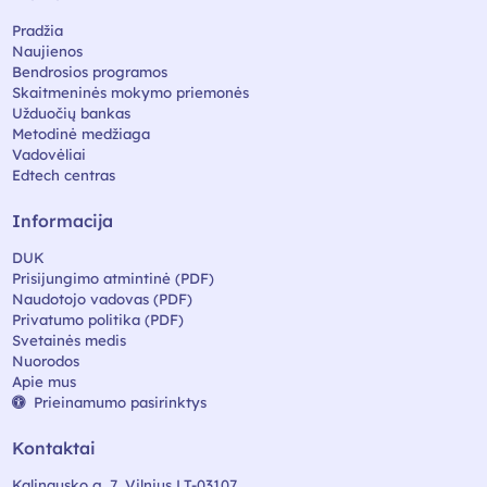
Pradžia
Naujienos
Bendrosios programos
Skaitmeninės mokymo priemonės
Užduočių bankas
Metodinė medžiaga
Vadovėliai
Edtech centras
Informacija
DUK
Prisijungimo atmintinė (PDF)
Naudotojo vadovas (PDF)
Privatumo politika (PDF)
Svetainės medis
Nuorodos
Apie mus
Prieinamumo pasirinktys
Kontaktai
Kalinausko g. 7, Vilnius LT-03107