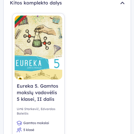
Kitos komplekto dalys
Eureka 5. Gamtos
mokslų vadovėlis
5 klasei, II dalis
Urtė Starkevič, Edvardas
Baleišis
Gamtos mokslai
5 klasė