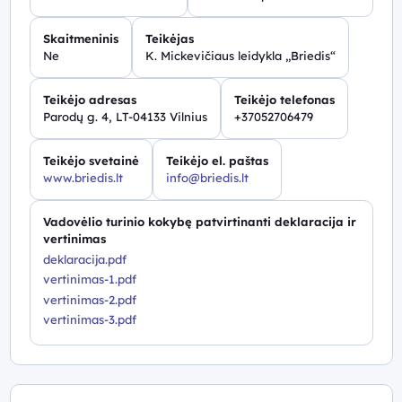
Skaitmeninis
Teikėjas
Ne
K. Mickevičiaus leidykla „Briedis“
Teikėjo adresas
Teikėjo telefonas
Parodų g. 4, LT-04133 Vilnius
+37052706479
Teikėjo svetainė
Teikėjo el. paštas
www.briedis.lt
info@briedis.lt
Vadovėlio turinio kokybę patvirtinanti deklaracija ir
vertinimas
deklaracija.pdf
vertinimas-1.pdf
vertinimas-2.pdf
vertinimas-3.pdf