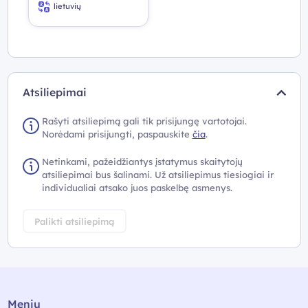
lietuvių
Atsiliepimai
Rašyti atsiliepimą gali tik prisijungę vartotojai.
Norėdami prisijungti, paspauskite
čia
.
Netinkami, pažeidžiantys įstatymus skaitytojų
atsiliepimai bus šalinami. Už atsiliepimus tiesiogiai ir
individualiai atsako juos paskelbę asmenys.
Palikti atsiliepimą
Meniu