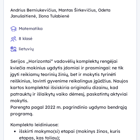
Andrius Berniukevičius, Mantas Širkevičius, Odeta
Janušaitienė, Ilona Tulabienė
Matematika
8 klasė
lietuvių
Serijos „Horizontai“ vadovėlių komplektų rengėjai
kviečia mokinius ugdytis įdomiai ir prasmingai: ne tik
įgyti reikiamų teorinių žinių, bet ir mokytis tyrinėti
reiškinius, lavinti gyvenime reikalingus įgūdžius. Naujos
kartos komplektai išsiskiria originaliu dizainu, kad
patrauktų ir išlaikytų vaiko dėmesį, paskatintų aktyviai
mokytis.
Parengta pagal 2022 m. pagrindinio ugdymo bendrąją
programą.
Komplekto leidiniuose:
išskirti mokymo(si) etapai (mokinys žinos, kuris
etapas, kas toliau);