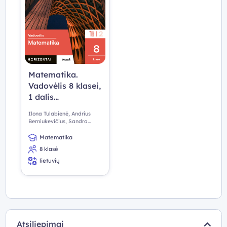
Matematika.
Vadovėlis 8 klasei,
1 dalis
(Horizontai)
Ilona Tulabienė, Andrius
Berniukevičius, Sandra
Kavaliauskienė, Algirdas
Ališauskas, Odeta
Matematika
Janušaitienė
8 klasė
lietuvių
Atsiliepimai