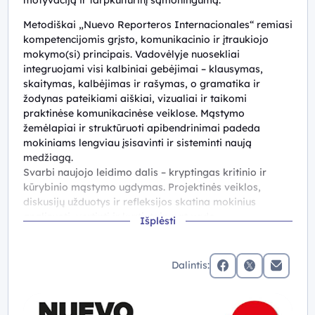
Metodiškai „Nuevo Reporteros Internacionales“ remiasi
kompetencijomis grįsto, komunikacinio ir įtraukiojo
mokymo(si) principais. Vadovėlyje nuosekliai
integruojami visi kalbiniai gebėjimai – klausymas,
skaitymas, kalbėjimas ir rašymas, o gramatika ir
žodynas pateikiami aiškiai, vizualiai ir taikomi
praktinėse komunikacinėse veiklose. Mąstymo
žemėlapiai ir struktūruoti apibendrinimai padeda
mokiniams lengviau įsisavinti ir sisteminti naują
medžiagą.
Svarbi naujojo leidimo dalis – kryptingas kritinio ir
kūrybinio mąstymo ugdymas. Projektinės veiklos,
diskusijų užduotys ir refleksijos skatina mokinius
analizuoti, vertinti ir kurti, taip pat ugdo
Išplėsti
bendradarbiavimo ir problemų sprendimo gebėjimus.
Specialūs skyriai skirti tarpkultūrinei ir pilietinei
kompetencijai plėtoti, supažindinant su ispanakalbių
Dalintis:
šalių socialinėmis ir kultūrinėmis realijomis.
facebook
x (twitter)
Elektronin
„Nuevo Reporteros Internacionales“ taip pat integruoja
pasirengimo DELE ir DELE Escolar egzaminams