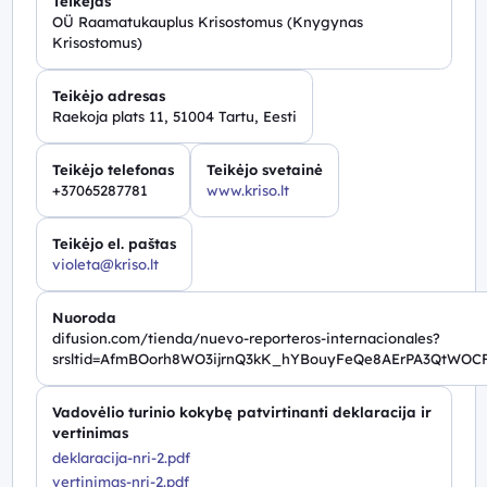
Teikėjas
OÜ Raamatukauplus Krisostomus (Knygynas
Krisostomus)
Teikėjo adresas
Raekoja plats 11, 51004 Tartu, Eesti
Teikėjo telefonas
Teikėjo svetainė
+37065287781
www.kriso.lt
Teikėjo el. paštas
violeta@kriso.lt
Nuoroda
difusion.com/tienda/nuevo-reporteros-internacionales?
srsltid=AfmBOorh8WO3ijrnQ3kK_hYBouyFeQe8AErPA3QtWO
Vadovėlio turinio kokybę patvirtinanti deklaracija ir
vertinimas
deklaracija-nri-2.pdf
vertinimas-nri-2.pdf