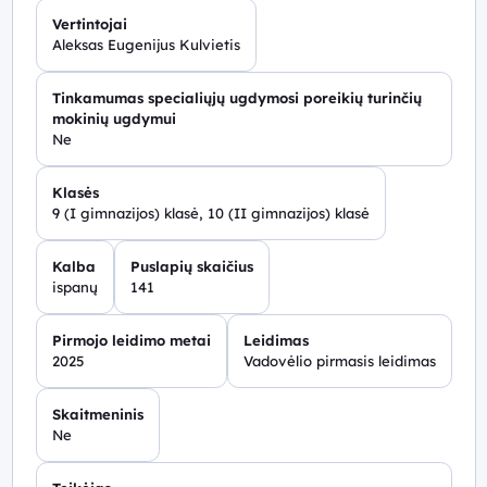
Vertintojai
Aleksas Eugenijus Kulvietis
Tinkamumas specialiųjų ugdymosi poreikių turinčių
mokinių ugdymui
Ne
Klasės
9 (I gimnazijos) klasė, 10 (II gimnazijos) klasė
Kalba
Puslapių skaičius
ispanų
141
Pirmojo leidimo metai
Leidimas
2025
Vadovėlio pirmasis leidimas
Skaitmeninis
Ne