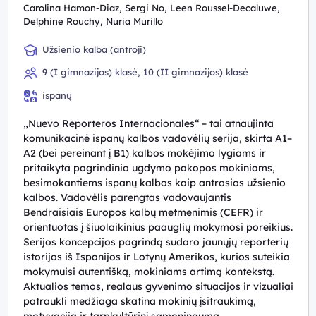
Carolina Hamon-Diaz, Sergi No, Leen Roussel-Decaluwe,
Delphine Rouchy, Nuria Murillo
Užsienio kalba (antroji)
9 (I gimnazijos) klasė, 10 (II gimnazijos) klasė
ispanų
„Nuevo Reporteros Internacionales“ – tai atnaujinta
komunikacinė ispanų kalbos vadovėlių serija, skirta A1–
A2 (bei pereinant į B1) kalbos mokėjimo lygiams ir
pritaikyta pagrindinio ugdymo pakopos mokiniams,
besimokantiems ispanų kalbos kaip antrosios užsienio
kalbos. Vadovėlis parengtas vadovaujantis
Bendraisiais Europos kalbų metmenimis (CEFR) ir
orientuotas į šiuolaikinius paauglių mokymosi poreikius.
Serijos koncepcijos pagrindą sudaro jaunųjų reporterių
istorijos iš Ispanijos ir Lotynų Amerikos, kurios suteikia
mokymuisi autentišką, mokiniams artimą kontekstą.
Aktualios temos, realaus gyvenimo situacijos ir vizualiai
patraukli medžiaga skatina mokinių įsitraukimą,
motyvaciją ir tarpkultūrinį sąmoningumą.