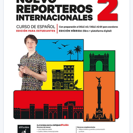
elementus, leidžiančius mokiniams palaipsniui
susipažinti su egzaminų formatu ir reikalavimais. Be to,
serija išsiskiria inovatyviu požiūriu į skaitmenines
kompetencijas – mokytojo knygoje pateikiamas
dirbtinio intelekto naudojimo gidas, padedantis
pedagogams taikyti šiuolaikines technologijas pamokų
planavime ir mokymosi veiklose.
Dėl aiškios struktūros, aktualaus turinio ir plataus
metodinių sprendimų spektro „Nuevo Reporteros
Internacionales“ yra tinkamas naudoti tiek tradicinėse,
tiek mišriose ar skaitmeninėse mokymosi aplinkose.
Vadovėlis sudaro tvirtą pagrindą nuosekliam ispanų
kalbos mokymuisi ir sėkmingam mokinių perėjimui į
aukštesnius kalbos mokėjimo lygius.