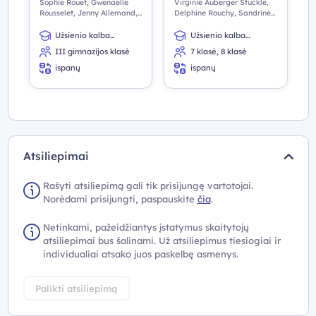
Sophie Rouet, Gwenaelle
Virginie Auberger Stuckle,
Rousselet, Jenny Allemand,
Delphine Rouchy, Sandrine
Nuria Murillo, Milagros
Debras, Nuria Murillo
Carolina Hamon-Diaz
Užsienio kalba
Užsienio kalba
(antroji)
(antroji)
III gimnazijos klasė
7 klasė, 8 klasė
ispanų
ispanų
Atsiliepimai
Rašyti atsiliepimą gali tik prisijungę vartotojai.
Norėdami prisijungti, paspauskite
čia
.
Netinkami, pažeidžiantys įstatymus skaitytojų
atsiliepimai bus šalinami. Už atsiliepimus tiesiogiai ir
individualiai atsako juos paskelbę asmenys.
Palikti atsiliepimą