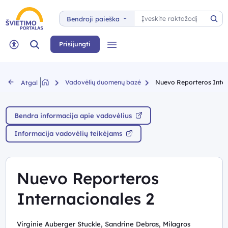
Paieška
Bendroji paieška
Pai
Paieška
Prisijungti
Meniu
Neįgaliųjų rėžimas
Vadovėlių duomenų bazė
Nuevo Reporteros Inter
Atgal
Bendra informacija apie vadovėlius
Informacija vadovėlių teikėjams
Nuevo Reporteros
Internacionales 2
Virginie Auberger Stuckle, Sandrine Debras, Milagros