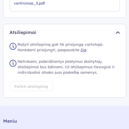
vertinimas_3.pdf
Atsiliepimai
Rašyti atsiliepimą gali tik prisijungę vartotojai.
Norėdami prisijungti, paspauskite
čia
.
Netinkami, pažeidžiantys įstatymus skaitytojų
atsiliepimai bus šalinami. Už atsiliepimus tiesiogiai ir
individualiai atsako juos paskelbę asmenys.
Palikti atsiliepimą
Meniu