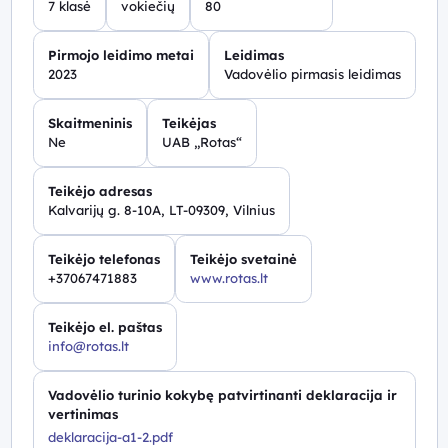
7 klasė
vokiečių
80
Pirmojo leidimo metai
Leidimas
2023
Vadovėlio pirmasis leidimas
Skaitmeninis
Teikėjas
Ne
UAB „Rotas“
Teikėjo adresas
Kalvarijų g. 8-10A, LT-09309, Vilnius
Teikėjo telefonas
Teikėjo svetainė
+37067471883
www.rotas.lt
Teikėjo el. paštas
info@rotas.lt
Vadovėlio turinio kokybę patvirtinanti deklaracija ir
vertinimas
deklaracija-a1-2.pdf