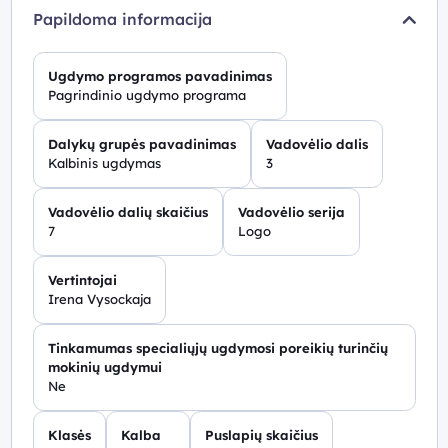
Papildoma informacija
Ugdymo programos pavadinimas
Pagrindinio ugdymo programa
Dalykų grupės pavadinimas
Vadovėlio dalis
Kalbinis ugdymas
3
Vadovėlio dalių skaičius
Vadovėlio serija
7
Logo
Vertintojai
Irena Vysockaja
Tinkamumas specialiųjų ugdymosi poreikių turinčių
mokinių ugdymui
Ne
Klasės
Kalba
Puslapių skaičius