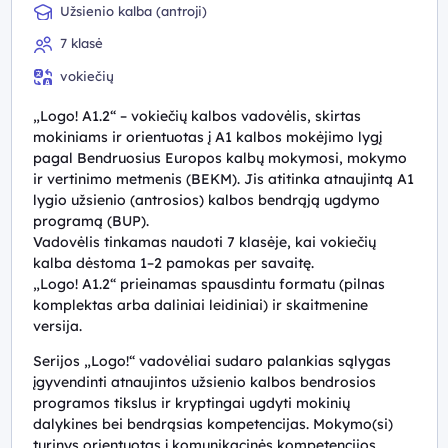
Užsienio kalba (antroji)
7 klasė
vokiečių
„Logo! A1.2“ – vokiečių kalbos vadovėlis, skirtas
mokiniams ir orientuotas į A1 kalbos mokėjimo lygį
pagal Bendruosius Europos kalbų mokymosi, mokymo
ir vertinimo metmenis (BEKM). Jis atitinka atnaujintą A1
lygio užsienio (antrosios) kalbos bendrąją ugdymo
programą (BUP).
Vadovėlis tinkamas naudoti 7 klasėje, kai vokiečių
kalba dėstoma 1–2 pamokas per savaitę.
„Logo! A1.2“ prieinamas spausdintu formatu (pilnas
komplektas arba daliniai leidiniai) ir skaitmenine
versija.
Serijos „Logo!“ vadovėliai sudaro palankias sąlygas
įgyvendinti atnaujintos užsienio kalbos bendrosios
programos tikslus ir kryptingai ugdyti mokinių
dalykines bei bendrąsias kompetencijas. Mokymo(si)
turinys orientuotas į komunikacinės kompetencijos