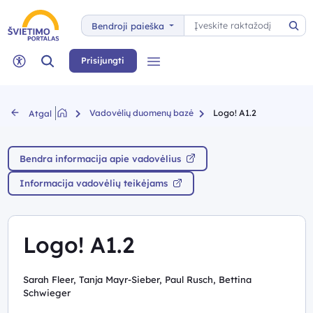
Paieška
Bendroji paieška
Pai
Paieška
Prisijungti
Meniu
Neįgaliųjų rėžimas
Vadovėlių duomenų bazė
Logo! A1.2
Atgal
Bendra informacija apie vadovėlius
Informacija vadovėlių teikėjams
Logo! A1.2
Sarah Fleer, Tanja Mayr-Sieber, Paul Rusch, Bettina
Schwieger