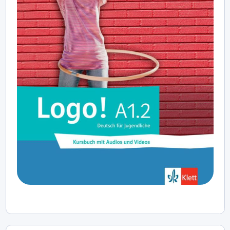
puslapiai suteikia galimybių diferencijuoti mokymąsi ir
įtraukti projektines, dalykinės integracijos bei kultūrinio
pažinimo veiklas. Pratybų knyga padeda įtvirtinti
vadovėlio medžiagą, o skaitmeninis turinys papildo
mokymo(si) procesą ir skatina mokinių motyvaciją.
„Logo!“ – šiuolaikiška ir metodiškai nuosekli vokiečių
kalbos mokymo(si) priemonė, tinkama naudoti mokant
vokiečių kalbos kaip antrosios užsienio kalbos ir
atitinkanti teisės aktų keliamus reikalavimus.