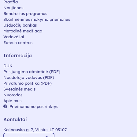
Pradžia
Naujienos
Bendrosios programos
Skaitmeninės mokymo priemonės
Užduočių bankas
Metodinė medžiaga
Vadovėliai
Edtech centras
Informacija
DUK
Prisijungimo atmintinė (PDF)
Naudotojo vadovas (PDF)
Privatumo politika (PDF)
Svetainės medis
Nuorodos
Apie mus
Prieinamumo pasirinktys
Kontaktai
Kalinausko g. 7, Vilnius LT-03107