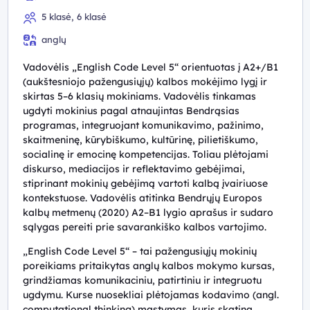
5 klasė, 6 klasė
anglų
Vadovėlis „English Code Level 5“ orientuotas į A2+/B1
(aukštesniojo pažengusiųjų) kalbos mokėjimo lygį ir
skirtas 5–6 klasių mokiniams. Vadovėlis tinkamas
ugdyti mokinius pagal atnaujintas Bendrąsias
programas, integruojant komunikavimo, pažinimo,
skaitmeninę, kūrybiškumo, kultūrinę, pilietiškumo,
socialinę ir emocinę kompetencijas. Toliau plėtojami
diskurso, mediacijos ir reflektavimo gebėjimai,
stiprinant mokinių gebėjimą vartoti kalbą įvairiuose
kontekstuose. Vadovėlis atitinka Bendrųjų Europos
kalbų metmenų (2020) A2–B1 lygio aprašus ir sudaro
sąlygas pereiti prie savarankiško kalbos vartojimo.
„English Code Level 5“ – tai pažengusiųjų mokinių
poreikiams pritaikytas anglų kalbos mokymo kursas,
grindžiamas komunikaciniu, patirtiniu ir integruotu
ugdymu. Kurse nuosekliai plėtojamas kodavimo (angl.
computational thinking) mąstymas, kuris skatina