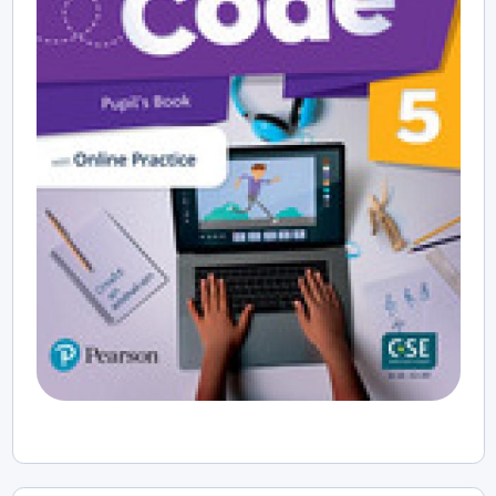
mokinių gebėjimus ir mokymosi tempą;
nuolatiniu formuojamuoju vertinimu ir refleksija,
padedančiais mokiniams suvokti savo pažangą ir
planuoti tolesnį mokymąsi.
Didelis dėmesys skiriamas bendradarbiavimo,
komunikavimo, socialinių ir emocinių gebėjimų
ugdymui. Mokiniai skatinami aktyviai dalyvauti
diskusijose, dirbti grupėse, pristatyti savo idėjas,
argumentuoti savo nuomonę ir reflektuoti mokymosi
patirtį.
Vadovėlis ugdo kultūrinį sąmoningumą – mokiniai
supažindinami su įvairių šalių kultūromis, skatinami jas
analizuoti, lyginti ir vertinti. Integruojamos temos,
susijusios su globaliais iššūkiais, technologijomis ir
tvarumu, padedančios formuoti atsakingą ir sąmoningą
pasaulio pilietį.
Mokymasis organizuojamas per prasmingas, realaus
gyvenimo situacijas, kurios skatina aktyvų mokinių
įsitraukimą ir padeda plėtoti savarankiško kalbos