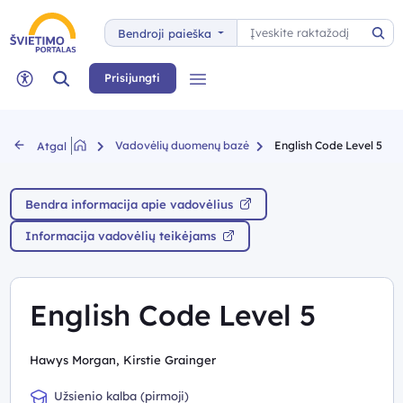
Paieška
Bendroji paieška
Pai
Paieška
Prisijungti
Meniu
Neįgaliųjų rėžimas
Vadovėlių duomenų bazė
English Code Level 5
Atgal
Bendra informacija apie vadovėlius
Informacija vadovėlių teikėjams
English Code Level 5
Hawys Morgan, Kirstie Grainger
Užsienio kalba (pirmoji)