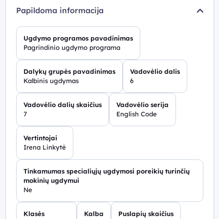
vartojimo gebėjimus įvairiuose kontekstuose.
Papildoma informacija
Ugdymo programos pavadinimas
Pagrindinio ugdymo programa
Dalykų grupės pavadinimas
Vadovėlio dalis
Kalbinis ugdymas
6
Vadovėlio dalių skaičius
Vadovėlio serija
7
English Code
Vertintojai
Irena Linkytė
Tinkamumas specialiųjų ugdymosi poreikių turinčių
mokinių ugdymui
Ne
Klasės
Kalba
Puslapių skaičius