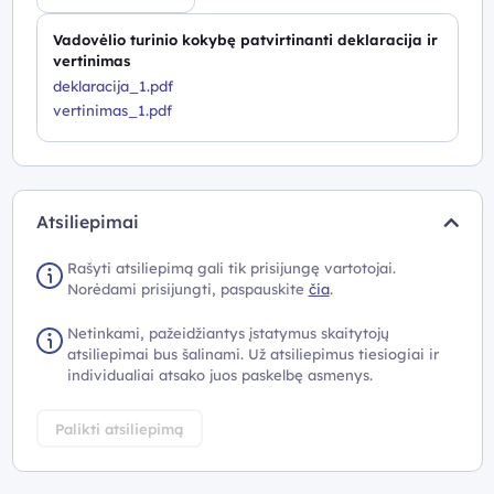
Vadovėlio turinio kokybę patvirtinanti deklaracija ir
vertinimas
deklaracija_1.pdf
vertinimas_1.pdf
Atsiliepimai
Rašyti atsiliepimą gali tik prisijungę vartotojai.
Norėdami prisijungti, paspauskite
čia
.
Netinkami, pažeidžiantys įstatymus skaitytojų
atsiliepimai bus šalinami. Už atsiliepimus tiesiogiai ir
individualiai atsako juos paskelbę asmenys.
Palikti atsiliepimą