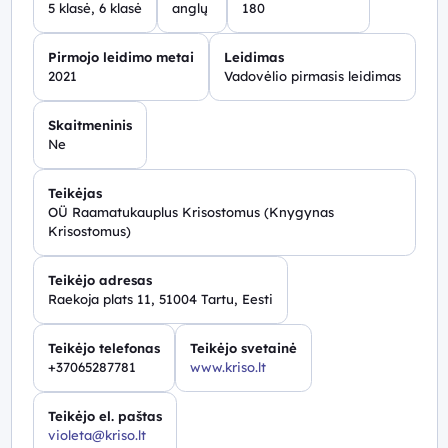
5 klasė, 6 klasė
anglų
180
Pirmojo leidimo metai
Leidimas
2021
Vadovėlio pirmasis leidimas
Skaitmeninis
Ne
Teikėjas
OÜ Raamatukauplus Krisostomus (Knygynas
Krisostomus)
Teikėjo adresas
Raekoja plats 11, 51004 Tartu, Eesti
Teikėjo telefonas
Teikėjo svetainė
+37065287781
www.kriso.lt
Teikėjo el. paštas
violeta@kriso.lt