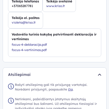
Teikėjo telefonas
Teikėjo svetainė
+37065287781
www.kriso.lt
Teikėjo el. paštas
violeta@kriso.lt
Vadovėlio turinio kokybę patvirtinanti deklaracija ir
vertinimas
focus-4-deklaracija.pdf
focus-4-vertinimas.pdf
Atsiliepimai
Rašyti atsiliepimą gali tik prisijungę vartotojai.
Norėdami prisijungti, paspauskite
čia
.
Netinkami, pažeidžiantys įstatymus skaitytojų
atsiliepimai bus šalinami. Už atsiliepimus tiesiogiai ir
individualiai atsako juos paskelbę asmenys.