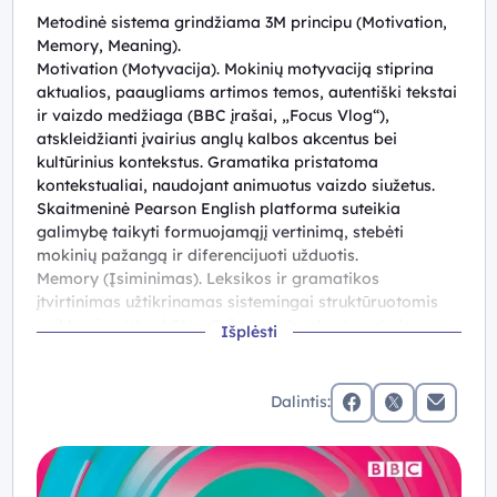
Metodinė sistema grindžiama 3M principu (Motivation,
Memory, Meaning).
Motivation (Motyvacija). Mokinių motyvaciją stiprina
aktualios, paaugliams artimos temos, autentiški tekstai
ir vaizdo medžiaga (BBC įrašai, „Focus Vlog“),
atskleidžianti įvairius anglų kalbos akcentus bei
kultūrinius kontekstus. Gramatika pristatoma
kontekstualiai, naudojant animuotus vaizdo siužetus.
Skaitmeninė Pearson English platforma suteikia
galimybę taikyti formuojamąjį vertinimą, stebėti
mokinių pažangą ir diferencijuoti užduotis.
Memory (Įsiminimas). Leksikos ir gramatikos
įtvirtinimas užtikrinamas sistemingai struktūruotomis
veiklomis. „Word Store“ (žodyno bankas) padeda
Išplėsti
kryptingai plėsti ir kartoti žodyną. Reguliarios
kartojimo užduotys, tarimo pratimai ir fonetinės
nuorodos padeda stiprinti kalbos tikslumą bei
Dalintis:
pasitikėjimą vartojant kalbą.
facebook
x (twitter)
Elektronin
Meaning (Prasmė). Personalizuotos užduotys,
diskusijos, vaidmenų žaidimai ir problemų sprendimo
veiklos padeda mokiniams sieti mokymosi turinį su