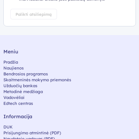
Palikti atsiliepimą
Meniu
Pradžia
Naujienos
Bendrosios programos
Skaitmeninės mokymo priemonės
Užduočių bankas
Metodinė medžiaga
Vadovėliai
Edtech centras
Informacija
DUK
Prisijungimo atmintinė (PDF)
Naudotojo vadovas (PDF)