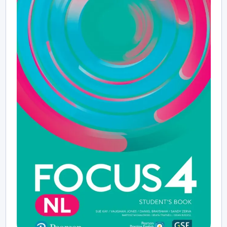
savo patirtimi. Kiekvieno skyriaus pabaigoje
pateikiamos projektinės užduotys skatina kūrybiškumą,
bendradarbiavimą ir kritinį mąstymą. Integruojami
gyvenimo įgūdžiai (Life Skills): komunikavimas,
komandinio darbo gebėjimai, atsakomybė,
savarankiškumas.
Vadovėlyje kryptingai ugdoma mediacijos
(tarpininkavimo) kompetencija – mokiniai mokosi
perteikti informaciją savo žodžiais, apibendrinti
tekstus, transformuoti informaciją iš vienos formos į
kitą, pritaikyti kalbą skirtingiems adresatams ir
registrams. Tokios veiklos atitinka atnaujintų Bendrųjų
programų nuostatas ir stiprina mokinių gebėjimą veikti
daugiakalbėje bei daugiakultūrėje aplinkoje.
Vadovėlio struktūra aiški ir nuosekli. Mokinio knygą
sudaro 8 teminiai skyriai. Kiekviename skyriuje
pateikiamos žodyno, dvi gramatikos, klausymo,
skaitymo, kalbėjimo ir rašymo pamokos bei projektinė
veikla. Skyriai papildyti autentiška vaizdo medžiaga,
kuri padeda plėtoti recepcijos ir kritinio mąstymo
gebėjimus. Užduotys dažnai pateikiamos egzamino