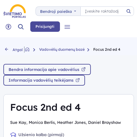
Paieška
Bendroji paieška
Pai
Paieška
Prisijungti
Meniu
Neįgaliųjų rėžimas
Vadovėlių duomenų bazė
Focus 2nd ed 4
Atgal
Bendra informacija apie vadovėlius
Informacija vadovėlių teikėjams
Focus 2nd ed 4
Sue Kay, Monica Berlis, Heather Jones, Daniel Brayshaw
Užsienio kalba (pirmoji)