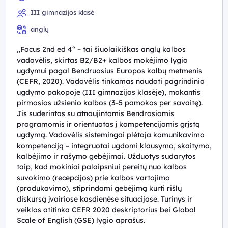
III gimnazijos klasė
anglų
„Focus 2nd ed 4“ – tai šiuolaikiškas anglų kalbos
vadovėlis, skirtas B2/B2+ kalbos mokėjimo lygio
ugdymui pagal Bendruosius Europos kalbų metmenis
(CEFR, 2020). Vadovėlis tinkamas naudoti pagrindinio
ugdymo pakopoje (III gimnazijos klasėje), mokantis
pirmosios užsienio kalbos (3–5 pamokos per savaitę).
Jis suderintas su atnaujintomis Bendrosiomis
programomis ir orientuotas į kompetencijomis grįstą
ugdymą. Vadovėlis sistemingai plėtoja komunikavimo
kompetenciją – integruotai ugdomi klausymo, skaitymo,
kalbėjimo ir rašymo gebėjimai. Užduotys sudarytos
taip, kad mokiniai palaipsniui pereitų nuo kalbos
suvokimo (recepcijos) prie kalbos vartojimo
(produkavimo), stiprindami gebėjimą kurti rišlų
diskursą įvairiose kasdienėse situacijose. Turinys ir
veiklos atitinka CEFR 2020 deskriptorius bei Global
Scale of English (GSE) lygio aprašus.