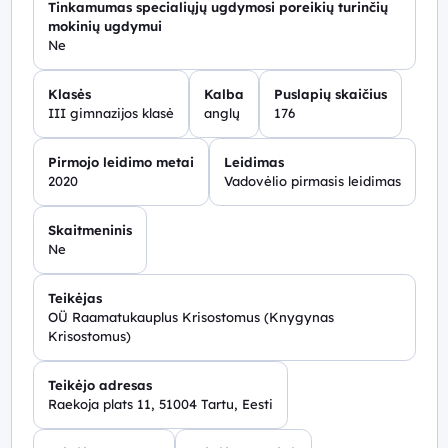
Tinkamumas specialiųjų ugdymosi poreikių turinčių
mokinių ugdymui
Ne
Klasės
Kalba
Puslapių skaičius
III gimnazijos klasė
anglų
176
Pirmojo leidimo metai
Leidimas
2020
Vadovėlio pirmasis leidimas
Skaitmeninis
Ne
Teikėjas
OÜ Raamatukauplus Krisostomus (Knygynas
Krisostomus)
Teikėjo adresas
Raekoja plats 11, 51004 Tartu, Eesti