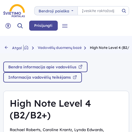
Paieška
Bendroji paieška
Pai
Paieška
Prisijungti
Meniu
Neįgaliųjų rėžimas
Vadovėlių duomenų bazė
High Note Level 4 (B2/B
Atgal
Bendra informacija apie vadovėlius
Informacija vadovėlių teikėjams
High Note Level 4
(B2/B2+)
Rachael Roberts, Caroline Krantz, Lynda Edwards,