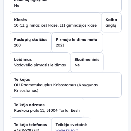
leidžia diferencijuoti mokymą, suteikia galimybę
Ne
mokiniams mokytis savarankiškai ir gauti greitą
grįžtamąjį ryšį apie savo pasiekimus.
Klasės
Kalba
10 (II gimnazijos) klasė, III gimnazijos klasė
anglų
Puslapių skaičius
Pirmojo leidimo metai
200
2021
Leidimas
Skaitmeninis
Vadovėlio pirmasis leidimas
Ne
Teikėjas
OÜ Raamatukauplus Krisostomus (Knygynas
Krisostomus)
Teikėjo adresas
Raekoja plats 11, 51004 Tartu, Eesti
Teikėjo telefonas
Teikėjo svetainė
+37065287781
www.kriso.lt