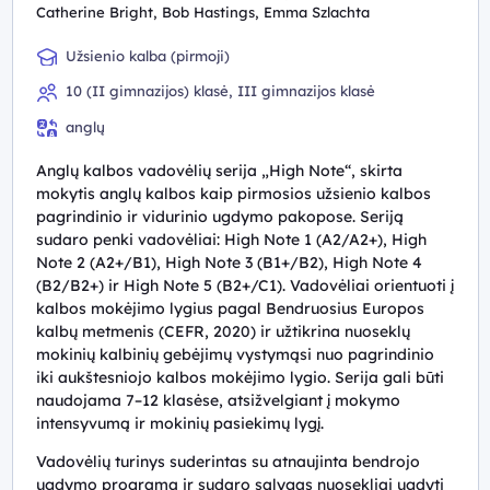
Catherine Bright, Bob Hastings, Emma Szlachta
Užsienio kalba (pirmoji)
10 (II gimnazijos) klasė, III gimnazijos klasė
anglų
Anglų kalbos vadovėlių serija „High Note“, skirta
mokytis anglų kalbos kaip pirmosios užsienio kalbos
pagrindinio ir vidurinio ugdymo pakopose. Seriją
sudaro penki vadovėliai: High Note 1 (A2/A2+), High
Note 2 (A2+/B1), High Note 3 (B1+/B2), High Note 4
(B2/B2+) ir High Note 5 (B2+/C1). Vadovėliai orientuoti į
kalbos mokėjimo lygius pagal Bendruosius Europos
kalbų metmenis (CEFR, 2020) ir užtikrina nuoseklų
mokinių kalbinių gebėjimų vystymąsi nuo pagrindinio
iki aukštesniojo kalbos mokėjimo lygio. Serija gali būti
naudojama 7–12 klasėse, atsižvelgiant į mokymo
intensyvumą ir mokinių pasiekimų lygį.
Vadovėlių turinys suderintas su atnaujinta bendrojo
ugdymo programa ir sudaro sąlygas nuosekliai ugdyti