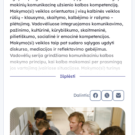
mokinių komunikacinę užsienio kalbos kompetenciją.
Mokymo(si) veiklos orientuotos į visų kalbinės veiklos
rūšių – klausymo, skaitymo, kalbėjimo ir rašymo –
plėtojimą. Vadovėliuose integruojamos komunikavimo,
pažinimo, kultūrinė, kūrybiškumo, skaitmeninė,
pilietiškumo, socialinė ir emocinė kompetencijos.
Mokymo(si) veiklos taip pat sudaro sąlygas ugdyti
diskurso, mediacijos ir reflektavimo gebėjimus.
Vadovėlių serija grindžiama komunikaciniu kalbos
mokymo principu, kai kalba mokomasi per prasmingą
jos vartojimą įvairiose situacijose. Mokymo(si) turinys
siejamas su mokinių gyvenimo patirtimi, aktualiomis
Išplėsti
socialinėmis, kultūrinėmis ir globaliomis temomis.
Autentiški tekstai, dialogai, diskusijos, projektinės
veiklos ir vaidmenų žaidimai skatina mokinius aktyviai
Dalintis:
vartoti kalbą, bendradarbiauti, reikšti nuomonę ir
facebook
x (twitter)
Elektronin
argumentuoti savo požiūrį.
Vadovėliuose daug dėmesio skiriama mokinių kritinio
mąstymo ir savarankiško mokymosi gebėjimų ugdymui.
Skyriai „Active Reading“, „Active Listening“ ir „Exam
Strategies“ padeda mokiniams taikyti įvairias