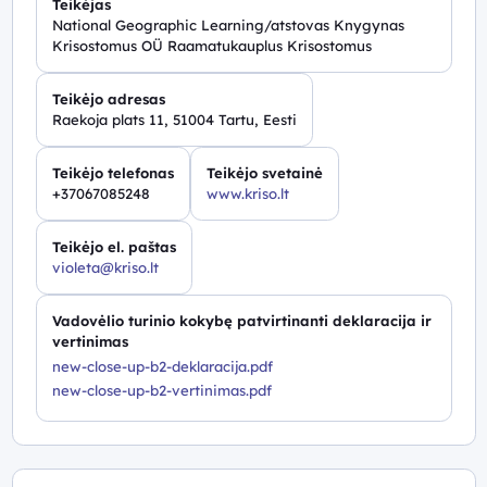
Teikėjas
National Geographic Learning/atstovas Knygynas
Krisostomus OÜ Raamatukauplus Krisostomus
Teikėjo adresas
Raekoja plats 11, 51004 Tartu, Eesti
Teikėjo telefonas
Teikėjo svetainė
+37067085248
www.kriso.lt
Teikėjo el. paštas
violeta@kriso.lt
Vadovėlio turinio kokybę patvirtinanti deklaracija ir
vertinimas
new-close-up-b2-deklaracija.pdf
new-close-up-b2-vertinimas.pdf