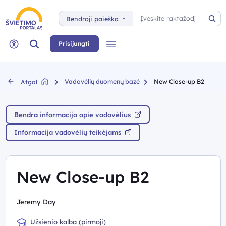
Paieška
Bendroji paieška
Pai
Paieška
Prisijungti
Meniu
Neįgaliųjų rėžimas
Vadovėlių duomenų bazė
New Close-up B2
Atgal
Bendra informacija apie vadovėlius
Informacija vadovėlių teikėjams
New Close-up B2
Jeremy Day
Užsienio kalba (pirmoji)