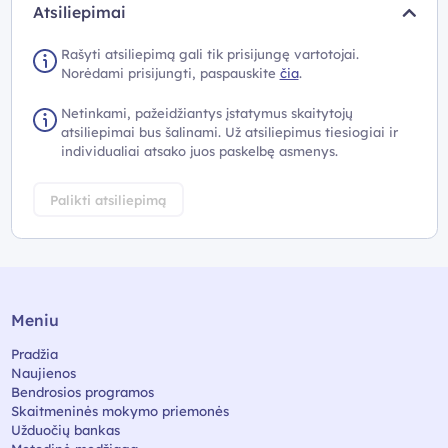
Atsiliepimai
Rašyti atsiliepimą gali tik prisijungę vartotojai.
Norėdami prisijungti, paspauskite
čia
.
Netinkami, pažeidžiantys įstatymus skaitytojų
atsiliepimai bus šalinami. Už atsiliepimus tiesiogiai ir
individualiai atsako juos paskelbę asmenys.
Palikti atsiliepimą
Meniu
Pradžia
Naujienos
Bendrosios programos
Skaitmeninės mokymo priemonės
Užduočių bankas