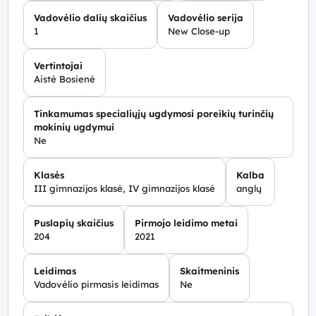
Vadovėlio dalių skaičius
Vadovėlio serija
1
New Close-up
Vertintojai
Aistė Bosienė
Tinkamumas specialiųjų ugdymosi poreikių turinčių
mokinių ugdymui
Ne
Klasės
Kalba
III gimnazijos klasė, IV gimnazijos klasė
anglų
Puslapių skaičius
Pirmojo leidimo metai
204
2021
Leidimas
Skaitmeninis
Vadovėlio pirmasis leidimas
Ne