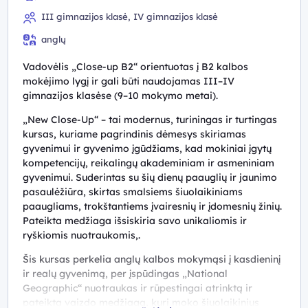
III gimnazijos klasė, IV gimnazijos klasė
anglų
Vadovėlis „Close-up B2“ orientuotas į B2 kalbos
mokėjimo lygį ir gali būti naudojamas III–IV
gimnazijos klasėse (9–10 mokymo metai).
„New Close-Up“ – tai modernus, turiningas ir turtingas
kursas, kuriame pagrindinis dėmesys skiriamas
gyvenimui ir gyvenimo įgūdžiams, kad mokiniai įgytų
kompetencijų, reikalingų akademiniam ir asmeniniam
gyvenimui. Suderintas su šių dienų paauglių ir jaunimo
pasaulėžiūra, skirtas smalsiems šiuolaikiniams
paaugliams, trokštantiems įvairesnių ir įdomesnių žinių.
Pateikta medžiaga išsiskiria savo unikaliomis ir
ryškiomis nuotraukomis,.
Šis kursas perkelia anglų kalbos mokymąsi į kasdieninį
ir realų gyvenimą, per įspūdingas „National
Geographic“ nuotraukas ir rūpestingai atrinktą ir
pateiktą vaizdo medžiagą, kuri moko šiuolaikinius