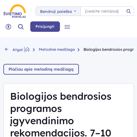
Paieška
Bendroji paieška
Pai
Paieška
Prisijungti
Meniu
Neįgaliųjų rėžimas
Metodinė medžiaga
Biologijos bendrosios progra
Atgal
Plačiau apie metodinę medžiagą
Biologijos bendrosios
programos
įgyvendinimo
rekomendacijos. 7–10