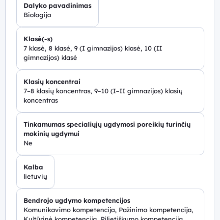
Dalyko pavadinimas
Biologija
Klasė(-s)
7 klasė, 8 klasė, 9 (I gimnazijos) klasė, 10 (II
gimnazijos) klasė
Klasių koncentrai
7–8 klasių koncentras, 9–10 (I–II gimnazijos) klasių
koncentras
Tinkamumas specialiųjų ugdymosi poreikių turinčių
mokinių ugdymui
Ne
Kalba
lietuvių
Bendrojo ugdymo kompetencijos
Komunikavimo kompetencija, Pažinimo kompetencija,
Kultūrinė kompetencija, Pilietiškumo kompetencija,