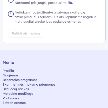
Norėdami prisijungti, paspauskite
čia
.
Netinkami, pažeidžiantys įstatymus skaitytojų
atsiliepimai bus šalinami. Už atsiliepimus tiesiogiai ir
individualiai atsako juos paskelbę asmenys.
Palikti atsiliepimą
Meniu
Pradžia
Naujienos
Bendrosios programos
Skaitmeninės mokymo priemonės
Užduočių bankas
Metodinė medžiaga
Vadovėliai
Edtech centras