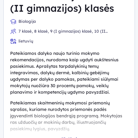
(II gimnazijos) klasės
Biologija
7 klasė, 8 klasė, 9 (I gimnazijos) klasė, 10 (II
gimnazijos) klasė
lietuvių
Pateikiamos dalyko naujo turinio mokymo
rekomendacijos, nurodoma kaip ugdyti aukštesnius
pasiekimus. Aprašytas tarpdalykinių temų
integravimas, dalykų dermė, kalbinių gebėjimų
ugdymas per dalyko pamokas, pateikiami siūlymai
mokytojų nuožiūra 30 procentų pamokų, veiklų
planavimo ir kompetencijų ugdymo pavyzdžiai.
Pateikiamas skaitmeninių mokymosi priemonių
sąrašas, kuriame nurodytos priemonės padės
įgyvendinti biologijos bendrąją programą. Mokytojas
ras užduočių ar mokinių darbų, iliustruojančių
pasiekimų lygius, pavyzdžių.