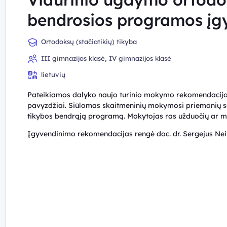
bendrosios programos įg
Ortodoksų (stačiatikių) tikyba
III gimnazijos klasė, IV gimnazijos klasė
lietuvių
Pateikiamos dalyko naujo turinio mokymo rekomendacijos
pavyzdžiai. Siūlomas skaitmeninių mokymosi priemonių sąr
tikybos bendrąją programą. Mokytojas ras užduočių ar mok
Įgyvendinimo rekomendacijas rengė doc. dr. Sergejus Ne