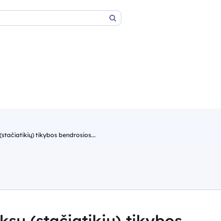
Paieška
tačiatikių) tikybos bendrosios...
sų (stačiatikių) tikybos