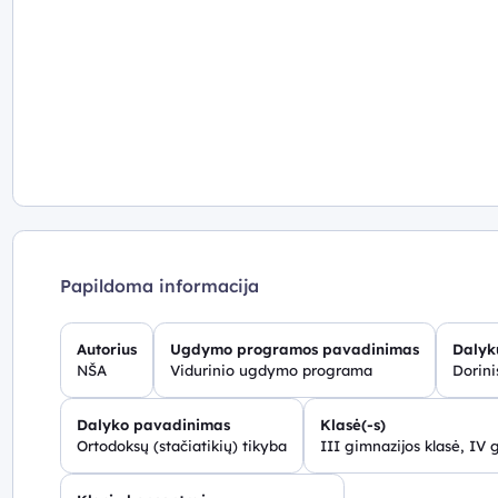
Papildoma informacija
Autorius
Ugdymo programos pavadinimas
Dalyk
NŠA
Vidurinio ugdymo programa
Dorin
Dalyko pavadinimas
Klasė(-s)
Ortodoksų (stačiatikių) tikyba
III gimnazijos klasė, IV 