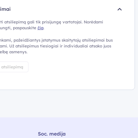
pimai
ti atsiliepimą gali tik prisijungę vartotojai. Norėdami
ijungti, paspauskite
čia
.
nkami, pažeidžiantys įstatymus skaitytojų atsiliepimai bus
ami. Už atsiliepimus tiesiogiai ir individualiai atsako juos
elbę asmenys.
i atsiliepimą
Soc. medija