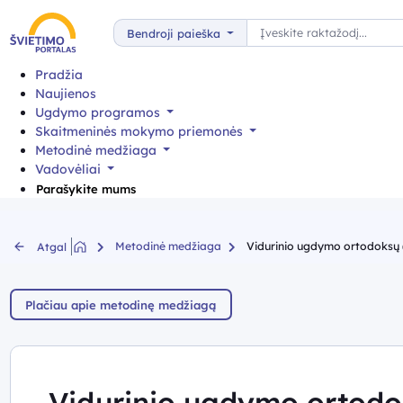
Paieška
Bendroji paieška
Pradžia
Naujienos
Ugdymo programos
Skaitmeninės mokymo priemonės
Metodinė medžiaga
Vadovėliai
Parašykite mums
Metodinė medžiaga
Vidurinio ugdymo ortodoksų (s
Atgal
Plačiau apie metodinę medžiagą
Vidurinio ugdymo ortodok