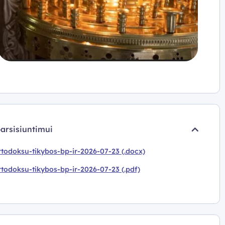
parsisiuntimui
todoksu-tikybos-bp-ir-2026-07-23 (.docx)
todoksu-tikybos-bp-ir-2026-07-23 (.pdf)