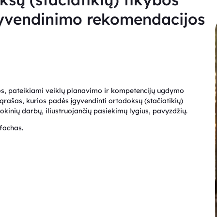
yvendinimo rekomendacijos
, pateikiami veiklų planavimo ir kompetencijų ugdymo
ašas, kurios padės įgyvendinti ortodoksų (stačiatikių)
inių darbų, iliustruojančių pasiekimų lygius, pavyzdžių.
ifachas.