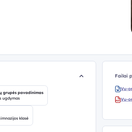
Failai 
Vu-or
ų grupės pavadinimas
is ugdymas
Vu-or
gimnazijos klasė