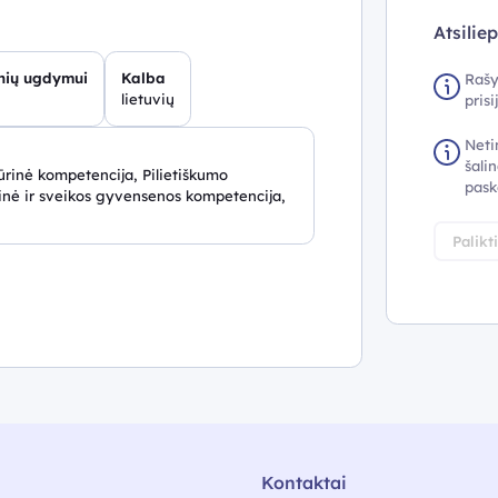
Atsilie
inių ugdymui
Kalba
Rašy
lietuvių
pris
Neti
šalin
rinė kompetencija, Pilietiškumo
pask
nė ir sveikos gyvensenos kompetencija,
Palikt
Kontaktai