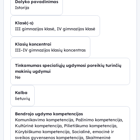
Dalyko pavadinimas
Istorija
Klasė(-s)
III gimnazijos klasė, IV gimnazijos klasė
Klasių koncentrai
III–IV gimnazijos klasių koncentras
Tinkamumas specialiųjų ugdymosi poreikių turinčių
mokinių ugdymui
Ne
Kalba
lietuvių
Bendrojo ugdymo kompetencijos
Komunikavimo kompetencija, Pažinimo kompetencija,
Kultūrinė kompetencija, Pilietiškumo kompetencija,
Kūrybiškumo kompetencija, Socialinė, emocinė ir
sveikos gyvensenos kompetencija, Skaitmeninė