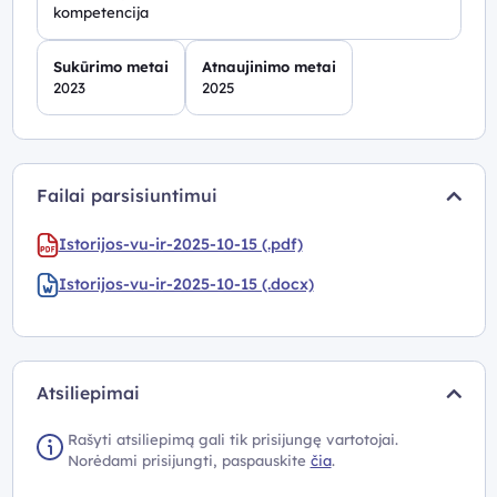
kompetencija
Sukūrimo metai
Atnaujinimo metai
2023
2025
Failai parsisiuntimui
Istorijos-vu-ir-2025-10-15 (.pdf)
Istorijos-vu-ir-2025-10-15 (.docx)
Atsiliepimai
Rašyti atsiliepimą gali tik prisijungę vartotojai.
Norėdami prisijungti, paspauskite
čia
.