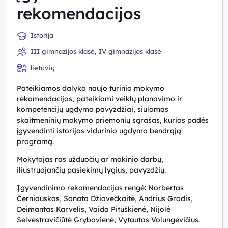
rekomendacijos
Istorija
III gimnazijos klasė, IV gimnazijos klasė
lietuvių
Pateikiamos dalyko naujo turinio mokymo
rekomendacijos, pateikiami veiklų planavimo ir
kompetencijų ugdymo pavyzdžiai, siūlomas
skaitmeninių mokymo priemonių sąrašas, kurios padės
įgyvendinti istorijos vidurinio ugdymo bendrąją
programą.
Mokytojas ras užduočių ar mokinio darbų,
iliustruojančių pasiekimų lygius, pavyzdžių.
Įgyvendinimo rekomendacijas rengė: Norbertas
Černiauskas, Sonata Džiavečkaitė, Andrius Grodis,
Deimantas Karvelis, Vaida Pituškienė, Nijolė
Selvestravičiūtė Grybovienė, Vytautas Volungevičius.