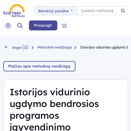
Paieška
Bendroji paieška
Pai
Paieška
Prisijungti
Meniu
Neįgaliųjų rėžimas
Metodinė medžiaga
Istorijos vidurinio ugdymo b
Atgal
Plačiau apie metodinę medžiagą
Istorijos vidurinio
ugdymo bendrosios
programos
įgyvendinimo