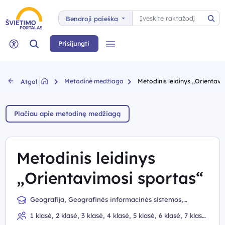
Paieška
Bendroji paieška
Pai
Paieška
Prisijungti
Meniu
Neįgaliųjų rėžimas
Metodinė medžiaga
Metodinis leidinys „Orientavi
Atgal
Plačiau apie metodinę medžiagą
Metodinis leidinys
„Orientavimosi sportas“
Geografija, Geografinės informacinės sistemos,
Matematika, Gamtos mokslai, Fizinis ugdymas, Gyvenimo
1 klasė, 2 klasė, 3 klasė, 4 klasė, 5 klasė, 6 klasė, 7 klasė,
įgūdžiai, Visuomeninis ugdymas