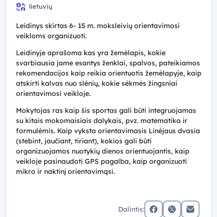
8 klasė, 9 (I gimnazijos) klasė, 10 (II gimnazijos) klasė
lietuvių
Leidinys skirtas 6- 15 m. moksleivių orientavimosi
veikloms organizuoti.
Leidinyje aprašoma kas yra žemėlapis, kokie
svarbiausia jame esantys ženklai, spalvos, pateikiamos
rekomendacijos kaip reikia orientuotis žemėlapyje, kaip
atskirti kalvas nuo slėnių, kokie sėkmės žingsniai
orientavimosi veikloje.
Mokytojas ras kaip šis sportas gali būti integruojamas
su kitais mokomaisiais dalykais, pvz. matematika ir
formulėmis. Kaip vyksta orientavimasis Linėjaus dvasia
(stebint, jaučiant, tiriant), kokios gali būti
organizuojamos nuotykių dienos orientuojantis, kaip
veikloje pasinaudoti GPS pagalba, kaip organizuoti
mikro ir naktinį orientavimąsi.
Dalintis: