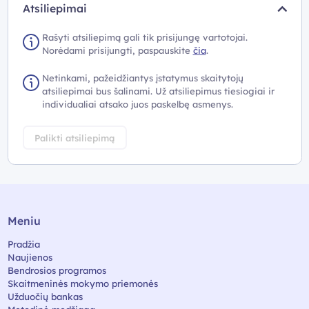
Atsiliepimai
Rašyti atsiliepimą gali tik prisijungę vartotojai.
Norėdami prisijungti, paspauskite
čia
.
Netinkami, pažeidžiantys įstatymus skaitytojų
atsiliepimai bus šalinami. Už atsiliepimus tiesiogiai ir
individualiai atsako juos paskelbę asmenys.
Palikti atsiliepimą
Meniu
Pradžia
Naujienos
Bendrosios programos
Skaitmeninės mokymo priemonės
Užduočių bankas