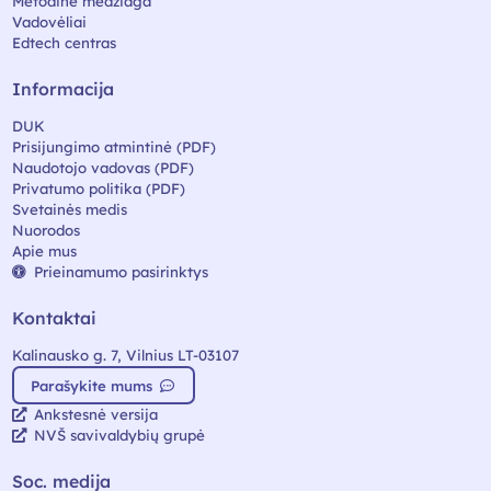
Metodinė medžiaga
Vadovėliai
Edtech centras
Informacija
DUK
Prisijungimo atmintinė (PDF)
Naudotojo vadovas (PDF)
Privatumo politika (PDF)
Svetainės medis
Nuorodos
Apie mus
Prieinamumo pasirinktys
Kontaktai
Kalinausko g. 7, Vilnius LT-03107
Parašykite mums
Ankstesnė versija
NVŠ savivaldybių grupė
Soc. medija