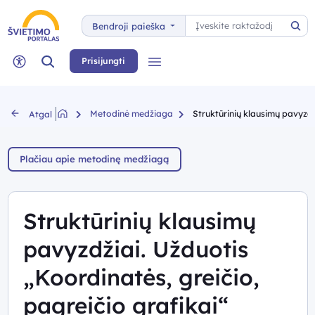
Paieška
Bendroji paieška
Pai
Paieška
Prisijungti
Meniu
Neįgaliųjų rėžimas
Metodinė medžiaga
Struktūrinių klausimų pavyzdži
Atgal
Plačiau apie metodinę medžiagą
Struktūrinių klausimų
pavyzdžiai. Užduotis
„Koordinatės, greičio,
pagreičio grafikai“