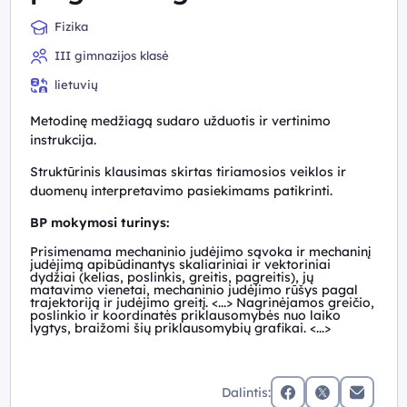
Fizika
III gimnazijos klasė
lietuvių
Metodinę medžiagą sudaro užduotis ir vertinimo
instrukcija.
Struktūrinis klausimas skirtas tiriamosios veiklos ir
duomenų interpretavimo pasiekimams patikrinti.
BP mokymosi turinys:
Prisimenama mechaninio judėjimo sąvoka ir mechaninį
judėjimą apibūdinantys skaliariniai ir vektoriniai
dydžiai (kelias, poslinkis, greitis, pagreitis), jų
matavimo vienetai, mechaninio judėjimo rūšys pagal
trajektoriją ir judėjimo greitį. <...> Nagrinėjamos greičio,
poslinkio ir koordinatės priklausomybės nuo laiko
lygtys, braižomi šių priklausomybių grafikai. <...>
Dalintis: