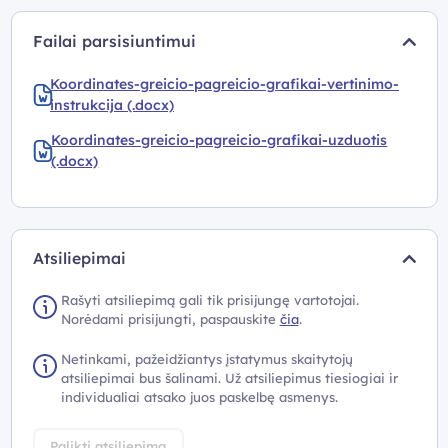
Failai parsisiuntimui
Koordinates-greicio-pagreicio-grafikai-vertinimo-
instrukcija (.docx)
Koordinates-greicio-pagreicio-grafikai-uzduotis
(.docx)
Atsiliepimai
Rašyti atsiliepimą gali tik prisijungę vartotojai.
Norėdami prisijungti, paspauskite
čia
.
Netinkami, pažeidžiantys įstatymus skaitytojų
atsiliepimai bus šalinami. Už atsiliepimus tiesiogiai ir
individualiai atsako juos paskelbę asmenys.
Palikti atsiliepimą