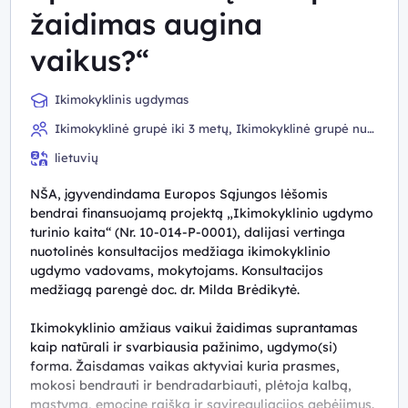
žaidimas augina
vaikus?“
Ikimokyklinis ugdymas
Ikimokyklinė grupė iki 3 metų, Ikimokyklinė grupė nuo
3 metų
lietuvių
NŠA, įgyvendindama Europos Sąjungos lėšomis
bendrai finansuojamą projektą „Ikimokyklinio ugdymo
turinio kaita“ (Nr. 10-014-P-0001), dalijasi vertinga
nuotolinės konsultacijos medžiaga ikimokyklinio
ugdymo vadovams, mokytojams. Konsultacijos
medžiagą parengė doc. dr. Milda Brėdikytė.
Ikimokyklinio amžiaus vaikui žaidimas suprantamas
kaip natūrali ir svarbiausia pažinimo, ugdymo(si)
forma. Žaisdamas vaikas aktyviai kuria prasmes,
mokosi bendrauti ir bendradarbiauti, plėtoja kalbą,
mąstymą, emocinę raišką ir savireguliacijos gebėjimus.