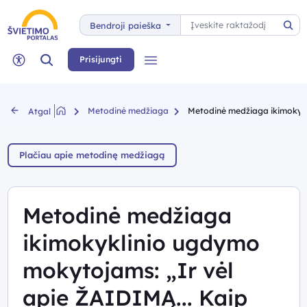
Paieška
Bendroji paieška
Pai
Paieška
Prisijungti
Meniu
Neįgaliųjų rėžimas
Metodinė medžiaga
Metodinė medžiaga ikimokykli
Atgal
Plačiau apie metodinę medžiagą
Metodinė medžiaga
ikimokyklinio ugdymo
mokytojams: „Ir vėl
apie ŽAIDIMĄ... Kaip