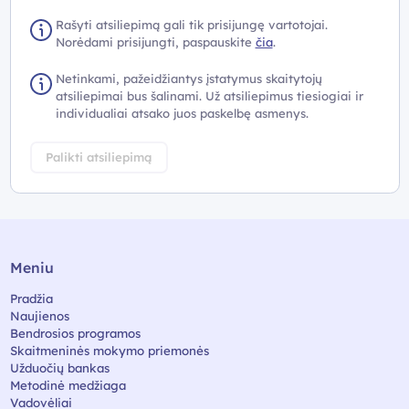
Rašyti atsiliepimą gali tik prisijungę vartotojai.
Norėdami prisijungti, paspauskite
čia
.
Netinkami, pažeidžiantys įstatymus skaitytojų
atsiliepimai bus šalinami. Už atsiliepimus tiesiogiai ir
individualiai atsako juos paskelbę asmenys.
Palikti atsiliepimą
Meniu
Pradžia
Naujienos
Bendrosios programos
Skaitmeninės mokymo priemonės
Užduočių bankas
Metodinė medžiaga
Vadovėliai