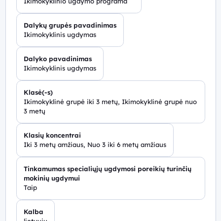
Ikimokyklinio ugdymo programa
Dalykų grupės pavadinimas
Ikimokyklinis ugdymas
Dalyko pavadinimas
Ikimokyklinis ugdymas
Klasė(-s)
Ikimokyklinė grupė iki 3 metų, Ikimokyklinė grupė nuo
3 metų
Klasių koncentrai
Iki 3 metų amžiaus, Nuo 3 iki 6 metų amžiaus
Tinkamumas specialiųjų ugdymosi poreikių turinčių
mokinių ugdymui
Taip
Kalba
lietuvių