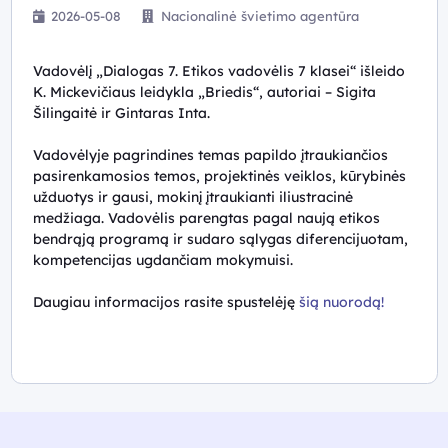
2026-05-08
Nacionalinė švietimo agentūra
Vadovėlį „Dialogas 7. Etikos vadovėlis 7 klasei“ išleido
K. Mickevičiaus leidykla „Briedis“, autoriai – Sigita
Šilingaitė ir Gintaras Inta.
Vadovėlyje pagrindines temas papildo įtraukiančios
pasirenkamosios temos, projektinės veiklos, kūrybinės
užduotys ir gausi, mokinį įtraukianti iliustracinė
medžiaga. Vadovėlis parengtas pagal naują etikos
bendrąją programą ir sudaro sąlygas diferencijuotam,
kompetencijas ugdančiam mokymuisi.
Daugiau informacijos rasite spustelėję
šią nuorodą!