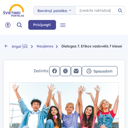
Paieška
Bendroji paieška
Pai
Paieška
Prisijungti
Meniu
Neįgaliųjų rėžimas
Naujienos
Dialogas 7. Etikos vadovėlis 7 klasei
Atgal
Dalintis:
Spausdinti
facebook
x (twitter)
Elektroninis paštas