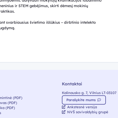
imybėmis: dalyvauti mokytojų kvalifikacijos tobulinimo
aitmeninius ir STEM gebėjimus, skirti dėmesį mokinių
raktikas.
t svarbiausius švietimo iššūkius – dirbtinio intelekto
ų ugdymą.
Kontaktai
Kalinausko g. 7, Vilnius LT-03107
mintinė (PDF)
Parašykite mums
vas (PDF)
Ankstesnė versija
ika (PDF)
NVŠ savivaldybių grupė
s