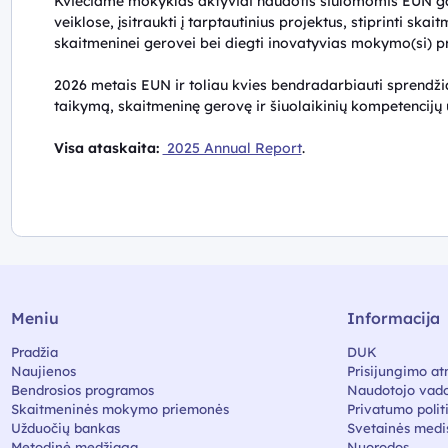
Kviečiame mokyklas aktyviai naudotis siūlomomis EUN gal
veiklose, įsitraukti į tarptautinius projektus, stiprinti sk
skaitmeninei gerovei bei diegti inovatyvias mokymo(si) p
2026 metais EUN ir toliau kvies bendradarbiauti sprendžian
taikymą, skaitmeninę gerovę ir šiuolaikinių kompetencij
Visa ataskaita:
2025 Annual Report
.
Meniu
Informacija
Pradžia
DUK
Naujienos
Prisijungimo at
Bendrosios programos
Naudotojo vado
Skaitmeninės mokymo priemonės
Privatumo polit
Užduočių bankas
Svetainės medi
Metodinė medžiaga
Nuorodos