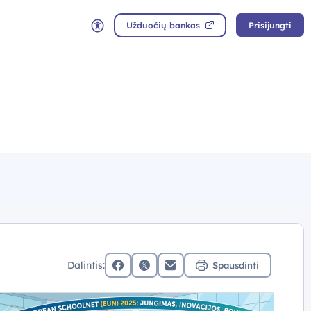
Užduočių bankas
Prisijungti
Neįgaliųjų rėžimas
Dalintis:
Spausdinti
facebook
x (twitter)
Elektroninis paštas