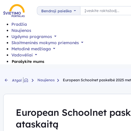
Paieška
Bendroji paieška
Pradžia
Naujienos
Ugdymo programos
Skaitmeninės mokymo priemonės
Metodinė medžiaga
Vadovėliai
Parašykite mums
Naujienos
European Schoolnet paskelbė 2025 met
Atgal
European Schoolnet pask
ataskaitą