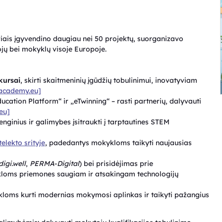
iais įgyvendino daugiau nei 50 projektų, suorganizavo
ojų bei mokyklų visoje Europoje.
kursai
, skirti skaitmeninių įgūdžių tobulinimui, inovatyviam
.academy.eu]
ation Platform“ ir „eTwinning“ – rasti partnerių, dalyvauti
eu]
renginius ir galimybes įsitraukti į tarptautines STEM
telekto srityje
, padedantys mokykloms taikyti naujausias
digi.well
,
PERMA-Digital
) bei prisidėjimas prie
kloms priemones saugiam ir atsakingam technologijų
loms kurti modernias mokymosi aplinkas ir taikyti pažangius