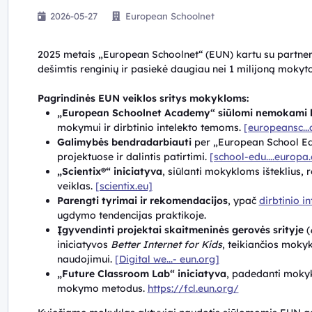
2026-05-27
European Schoolnet
2025 metais „European Schoolnet“ (EUN) kartu su partner
dešimtis renginių ir pasiekė daugiau nei 1 milijoną mokyt
Pagrindinės EUN veiklos sritys mokykloms:
„European Schoolnet Academy“ siūlomi nemokami 
mokymui ir dirbtinio intelekto temoms.
[europeansc..
Galimybės bendradarbiauti
per „European School Educ
projektuose ir dalintis patirtimi.
[school-edu....europa.
„Scientix®“ iniciatyva
, siūlanti mokykloms išteklius, 
veiklas.
[scientix.eu]
Parengti tyrimai ir rekomendacijos
, ypač
dirbtinio in
ugdymo tendencijas praktikoje.
Įgyvendinti projektai skaitmeninės gerovės srityje
(
iniciatyvos
Better Internet for Kids
, teikiančios moky
naudojimui.
[Digital we...- eun.org]
„Future Classroom Lab“ iniciatyva
, padedanti mokyk
mokymo metodus.
https://fcl.eun.org/