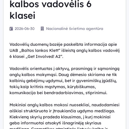
kalbos vadovėlis 6
klasei
2026-06-30
Nacionalinė švietimo agentūra
Vadovėlių duomenų bazėje paskelbta informacija apie
UAB „Baltos lankos Klett“ išleistą anglų kalbos vadovėlį
6 klasei „Get Involved! A2“.
Vadovėlis orientuotas į aktyvų, prasmingą ir sąmoningą
anglų kalbos mokymąsi. Daug dėmesio skiriama ne tik
kalbinių gebėjimų ugdymui, bet ir gyvenimiškų įgūdžių,
tokių kaip kritinis mąstymas, kūrybiškumas,
komunikacija bei bendradarbiavimas, stiprinimui.
Mokiniai anglų kalbos mokosi nuosekliai, naudodamiesi
aiškiai struktūruota ir įtraukiančia ugdymo medžiaga.
Kiekvieną skyrių pradeda klausimas, į kurį mokiniai
geba informuotai atsakyti išnagrinėję skyriaus