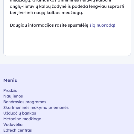
medžiagą. Gramatikos atmintinės lietuvių kalba ir
anglų–lietuvių kalbų žodynėlis padeda lengviau suprasti
bei įtvirtinti naują kalbos medžiagą.
Daugiau informacijos rasite spustelėję
šią nuorodą!
Meniu
Pradžia
Naujienos
Bendrosios programos
Skaitmeninės mokymo priemonės
Užduočių bankas
Metodinė medžiaga
Vadovėliai
Edtech centras