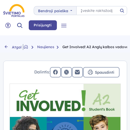
Paieška
Bendroji paieška
Pai
Paieška
Prisijungti
Meniu
Neįgaliųjų rėžimas
Naujienos
Get Involved! A2 Anglų kalbos vadovėlis
Atgal
Dalintis:
Spausdinti
facebook
x (twitter)
Elektroninis paštas