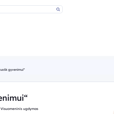
Paieška
ruošk gyvenimui“
enimui“
, Visuomeninis ugdymas