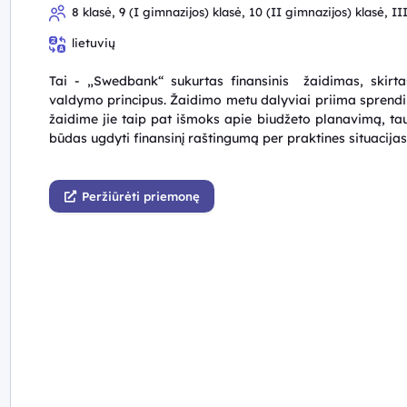
8 klasė, 9 (I gimnazijos) klasė, 10 (II gimnazijos) klasė, I
lietuvių
Tai - „Swedbank“ sukurtas finansinis žaidimas, skirta
valdymo principus. Žaidimo metu dalyviai priima sprendim
žaidime jie taip pat išmoks apie biudžeto planavimą, tau
būdas ugdyti finansinį raštingumą per praktines situacij
Peržiūrėti priemonę