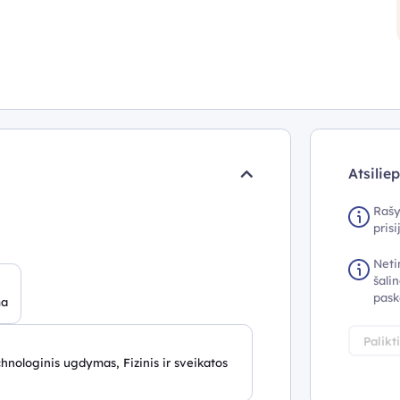
Atsilie
Rašy
pris
Neti
šalin
pask
ma
Palikt
nologinis ugdymas, Fizinis ir sveikatos