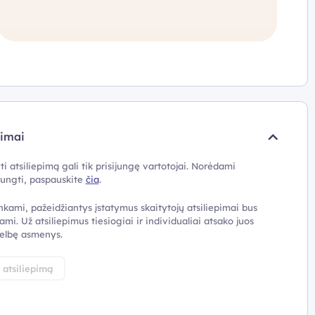
pimai
ti atsiliepimą gali tik prisijungę vartotojai. Norėdami
ijungti, paspauskite
čia
.
nkami, pažeidžiantys įstatymus skaitytojų atsiliepimai bus
ami. Už atsiliepimus tiesiogiai ir individualiai atsako juos
elbę asmenys.
i atsiliepimą