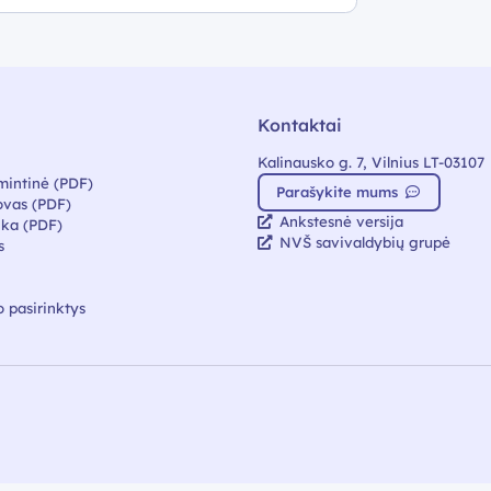
Kontaktai
Kalinausko g. 7, Vilnius LT-03107
mintinė (PDF)
Parašykite mums
vas (PDF)
Ankstesnė versija
ika (PDF)
NVŠ savivaldybių grupė
s
 pasirinktys