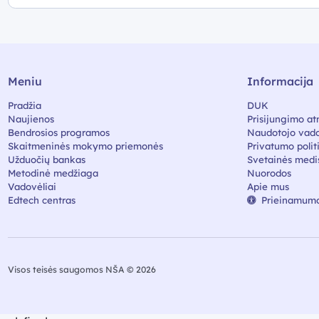
Meniu
Informacija
Pradžia
DUK
Naujienos
Prisijungimo at
Bendrosios programos
Naudotojo vado
Skaitmeninės mokymo priemonės
Privatumo polit
Užduočių bankas
Svetainės medi
Metodinė medžiaga
Nuorodos
Vadovėliai
Apie mus
Edtech centras
Prieinamumo
Visos teisės saugomos NŠA © 2026