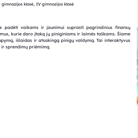
II gimnazijos klasė, IV gimnazijos klasė
s padėti vaikams ir jaunimui suprasti pagrindinius finansų
us, kurie daro įtaką jų piniginiams ir laimės taškams. Šiame
pymą, išlaidas ir atsakingą pinigų valdymą. Tai interaktyvus
as ir sprendimų priėmimą.