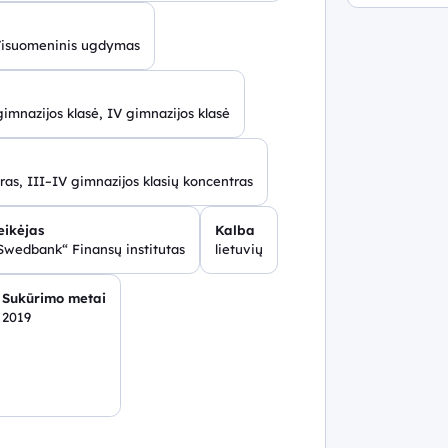
 Visuomeninis ugdymas
 gimnazijos klasė, IV gimnazijos klasė
ras, III–IV gimnazijos klasių koncentras
eikėjas
Kalba
Swedbank“ Finansų institutas
lietuvių
Sukūrimo metai
2019