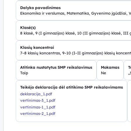
Dalyko pavadinimas
Ekonomika ir verslumas, Matematika, Gyvenimo įgūdžiai,
Klasė(s)
8 klasė, 9 (I gimnazijos) klasė, 10 (II gimnazijos) klasė, III
Klasių koncentrai
7–8 klasių koncentras, 9–10 (I–II gimnazijos) klasių koncent
Atitinka nustatytus SMP reikalavimus
Mokamas
T
Taip
Ne
„
Teikėjo deklaracija dėl atitikimo SMP reikalavimams
deklaracija_1.pdf
vertinimas-3_1.pdf
vertinimas-1_1.pdf
vertinimas-2_1.pdf