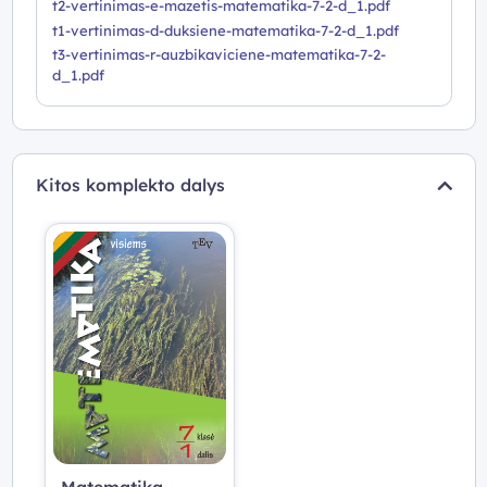
t2-vertinimas-e-mazetis-matematika-7-2-d_1.pdf
t1-vertinimas-d-duksiene-matematika-7-2-d_1.pdf
t3-vertinimas-r-auzbikaviciene-matematika-7-2-
d_1.pdf
Kitos komplekto dalys