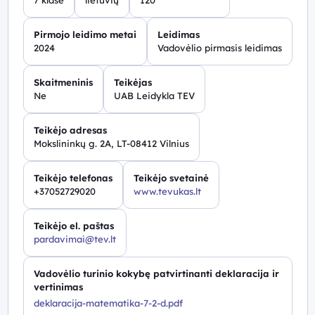
7 klasė
lietuvių
120
Pirmojo leidimo metai
Leidimas
2024
Vadovėlio pirmasis leidimas
Skaitmeninis
Teikėjas
Ne
UAB Leidykla TEV
Teikėjo adresas
Mokslininkų g. 2A, LT-08412 Vilnius
Teikėjo telefonas
Teikėjo svetainė
+37052729020
www.tevukas.lt
Teikėjo el. paštas
pardavimai@tev.lt
Vadovėlio turinio kokybę patvirtinanti deklaracija ir
vertinimas
deklaracija-matematika-7-2-d.pdf