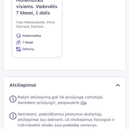
Matematika
visiems. Vadovėlis
7 klasei, 1 dalis
Vida Meškauskaitė, Vilma
Pipirienė, Žydrūnė
Stundžienė
Matematika
7 klasė
lietuvių
Atsiliepimai
Rašyti atsiliepimą gali tik prisijungę vartotojai.
Norėdami prisijungti, paspauskite
čia
.
Netinkami, pažeidžiantys įstatymus skaitytojų
atsiliepimai bus šalinami. Už atsiliepimus tiesiogiai ir
individualiai atsako juos paskelbę asmenys.