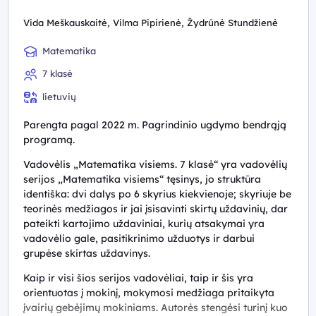
Vida Meškauskaitė, Vilma Pipirienė, Žydrūnė Stundžienė
Matematika
7 klasė
lietuvių
Parengta pagal 2022 m. Pagrindinio ugdymo bendrąją
programą.
Vadovėlis „Matematika visiems. 7 klasė“ yra vadovėlių
serijos „Matematika visiems“ tęsinys, jo struktūra
identiška: dvi dalys po 6 skyrius kiekvienoje; skyriuje be
teorinės medžiagos ir jai įsisavinti skirtų uždavinių, dar
pateikti kartojimo uždaviniai, kurių atsakymai yra
vadovėlio gale, pasitikrinimo užduotys ir darbui
grupėse skirtas uždavinys.
Kaip ir visi šios serijos vadovėliai, taip ir šis yra
orientuotas į mokinį, mokymosi medžiaga pritaikyta
įvairių gebėjimų mokiniams. Autorės stengėsi turinį kuo