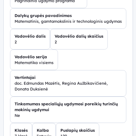
Pagrindinio ugdymo programa
Dalykų grupės pavadinimas
Matematinis, gamtamokslinis ir technologinis ugdymas
Vadovėlio dalis
Vadovėlio dalių skaičius
2
2
Vadovėlio serija
Matematika visiems
Vertintojai
doc. Edmundas Mazėtis, Regina Aužbikavičienė,
Donata Duksienė
Tinkamumas specialiųjų ugdymosi poreikių turinčių
mokinių ugdymui
Ne
Klasės
Kalba
Puslapių skaičius