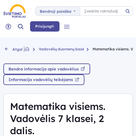
Paieška
Bendroji paieška
Pai
Paieška
Prisijungti
Meniu
Neįgaliųjų rėžimas
Vadovėlių duomenų bazė
Matematika visiems. Vado
Atgal
Bendra informacija apie vadovėlius
Informacija vadovėlių teikėjams
Matematika visiems.
Vadovėlis 7 klasei, 2
dalis.