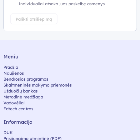
individualiai atsako juos paskelbę asmenys.
Palikti atsiliepimą
Meniu
Pradžia
Naujienos
Bendrosios programos
Skaitmeninės mokymo priemonės
Užduočių bankas
Metodinė medžiaga
Vadovėliai
Edtech centras
Informacija
DUK
Prisijungimo atmintinė (PDF)