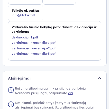
Teikėjo el. paštas
info@didakta.lt
Vadovėlio turinio kokybę patvirtinanti deklaracija ir
vertinimas
deklaracija_1.pdf
vertinimas-ir-recenzija-1.pdf
vertinimas-ir-recenzija-2.pdf
vertinimas-ir-recenzija-3.pdf
Atsiliepimai
Rašyti atsiliepimą gali tik prisijungę vartotojai.
Norėdami prisijungti, paspauskite
čia
.
Netinkami, pažeidžiantys įstatymus skaitytojų
atsiliepimai bus šalinami. Už atsiliepimus tiesiogiai ir