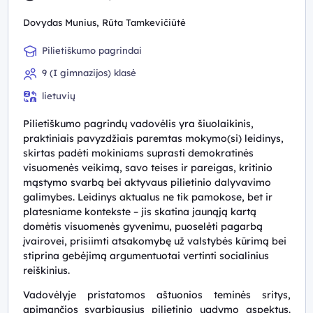
Dovydas Munius, Rūta Tamkevičiūtė
Pilietiškumo pagrindai
9 (I gimnazijos) klasė
lietuvių
Pilietiškumo pagrindų vadovėlis yra šiuolaikinis,
praktiniais pavyzdžiais paremtas mokymo(si) leidinys,
skirtas padėti mokiniams suprasti demokratinės
visuomenės veikimą, savo teises ir pareigas, kritinio
mąstymo svarbą bei aktyvaus pilietinio dalyvavimo
galimybes. Leidinys aktualus ne tik pamokose, bet ir
platesniame kontekste – jis skatina jaunąją kartą
domėtis visuomenės gyvenimu, puoselėti pagarbą
įvairovei, prisiimti atsakomybę už valstybės kūrimą bei
stiprina gebėjimą argumentuotai vertinti socialinius
reiškinius.
Vadovėlyje pristatomos aštuonios teminės sritys,
apimančios svarbiausius pilietinio ugdymo aspektus.