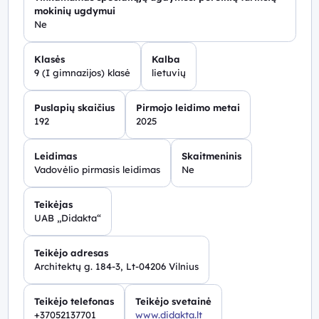
mokinių ugdymui
Ne
Klasės
Kalba
9 (I gimnazijos) klasė
lietuvių
Puslapių skaičius
Pirmojo leidimo metai
192
2025
Leidimas
Skaitmeninis
Vadovėlio pirmasis leidimas
Ne
Teikėjas
UAB „Didakta“
Teikėjo adresas
Architektų g. 184-3, Lt-04206 Vilnius
Teikėjo telefonas
Teikėjo svetainė
+37052137701
www.didakta.lt