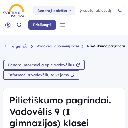
Paieška
Bendroji paieška
Pai
Paieška
Prisijungti
Meniu
Neįgaliųjų rėžimas
Vadovėlių duomenų bazė
Pilietiškumo pagrindai. V
Atgal
Bendra informacija apie vadovėlius
Informacija vadovėlių teikėjams
Pilietiškumo pagrindai.
Vadovėlis 9 (I
gimnazijos) klasei