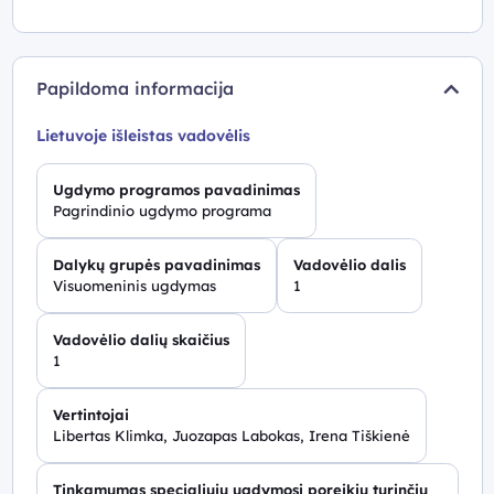
Papildoma informacija
Lietuvoje išleistas vadovėlis
Ugdymo programos pavadinimas
Pagrindinio ugdymo programa
Dalykų grupės pavadinimas
Vadovėlio dalis
Visuomeninis ugdymas
1
Vadovėlio dalių skaičius
1
Vertintojai
Libertas Klimka, Juozapas Labokas, Irena Tiškienė
Tinkamumas specialiųjų ugdymosi poreikių turinčių