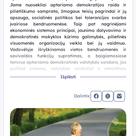
Jame nuosekliai aptariama demokratijos raida ir
pilietiškumo samprata, žmogaus teisių pagrindai ir jų
apsauga, socialinės politikos bei tolerancijos svarba
įvairiose bendruomenėse. Taip pat nagrinėjami
ekonominės sistemos principai, jaunimo dalyvavimo ir
demokratinės mokyklos kūrimo galimybės, pilietinės
visuomenės organizacijų veikla bei jų vaidmuo.
Vadovėlyje išryškinamas vietos bendruomenės ir
savivaldos funkcijų supratimas, o baigiamosiose
temose aptariama demokratinės valstybės sandara, jos
politinė sistema, valstybės simboliai ir atmintinos
dienos.
Išplėsti
Temas papildo darbo su šaltiniais užduotys, praktinės
veiklos ir projektinės užduotys, priedai (deklaracijos,
Dalintis:
indeksai, žemėlapiai, atmintinės).
facebook
x (twitter)
Elektronin
Šio vadovėlio turinys padeda mokiniams geriau
suprasti savo vaidmenį visuomenėje, ugdo gebėjimą
veikti atsakingai, kritiškai mąstyti ir vadovautis
demokratinėmis vertybėmis.