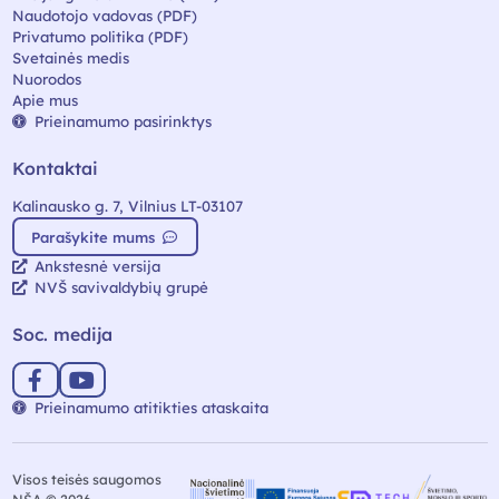
Naudotojo vadovas (PDF)
Privatumo politika (PDF)
Svetainės medis
Nuorodos
Apie mus
Prieinamumo pasirinktys
Kontaktai
Kalinausko g. 7, Vilnius LT-03107
Parašykite mums
Ankstesnė versija
NVŠ savivaldybių grupė
Soc. medija
Prieinamumo atitikties ataskaita
Visos teisės saugomos