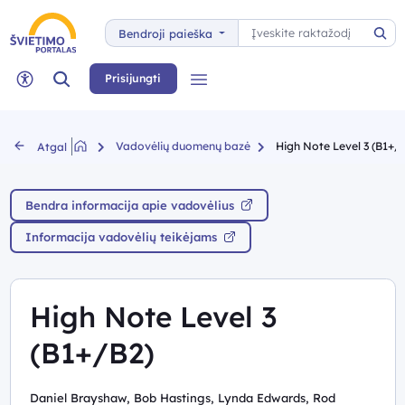
Paieška
Bendroji paieška
Pai
Paieška
Prisijungti
Meniu
Neįgaliųjų rėžimas
Vadovėlių duomenų bazė
High Note Level 3 (B1+/
Atgal
Bendra informacija apie vadovėlius
Informacija vadovėlių teikėjams
High Note Level 3
(B1+/B2)
Daniel Brayshaw, Bob Hastings, Lynda Edwards, Rod