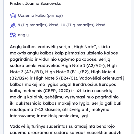
Fricker, Joanna Sosnowska
Užsienio kalba (pirmoji)
9 (I gimnazijos) klasė, 10 (II gimnazijos) klasė
anglų
Anglų kalbos vadovėlių serija „High Note“, skirta
mokytis anglų kalbos kaip pirmosios užsienio kalbos
pagrindinio ir vidurinio ugdymo pakopose. Seriją
sudaro penki vadovėliai: High Note 1 (A2/A2+), High
Note 2 (A2+/B1), High Note 3 (B1+/B2), High Note 4
(B2/B2+) ir High Note 5 (B2+/C1). Vadovėliai orientuoti į
kalbos mokėjimo lygius pagal Bendruosius Europos
kalbų metmenis (CEFR, 2020) ir užtikrina nuoseklų
mokinių kalbinių gebėjimų vystymąsi nuo pagrindinio
iki aukštesniojo kalbos mokėjimo lygio. Serija gali būti
naudojama 7–12 klasėse, atsižvelgiant į mokymo
intensyvumą ir mokinių pasiekimų lygį.
Vadovėlių turinys suderintas su atnaujinta bendrojo
ugdymo programa ir sudaro sąlygas nuosekliai ugdyti