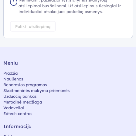
Netinkami, pažeidžiantys įstatymus skaitytojų
atsiliepimai bus šalinami. Už atsiliepimus tiesiogiai ir
individualiai atsako juos paskelbę asmenys.
Palikti atsiliepimą
Meniu
Pradžia
Naujienos
Bendrosios programos
Skaitmeninės mokymo priemonės
Užduočių bankas
Metodinė medžiaga
Vadovėliai
Edtech centras
Informacija