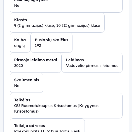
leidžia diferencijuoti mokymą, suteikia galimybę
Ne
mokiniams mokytis savarankiškai ir gauti greitą
grįžtamąjį ryšį apie savo pasiekimus.
Klasės
9 (I gimnazijos) klasė, 10 (II gimnazijos) klasė
Kalba
Puslapių skaičius
anglų
192
Pirmojo leidimo metai
Leidimas
2020
Vadovėlio pirmasis leidimas
Skaitmeninis
Ne
Teikėjas
OÜ Raamatukauplus Krisostomus (Knygynas
Krisostomus)
Teikėjo adresas
Raekoja plats 11, 51004 Tartu, Eesti