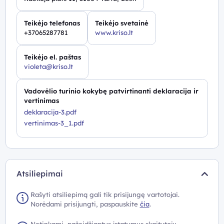
Teikėjo telefonas
Teikėjo svetainė
+37065287781
www.kriso.lt
Teikėjo el. paštas
violeta@kriso.lt
Vadovėlio turinio kokybę patvirtinanti deklaracija ir
vertinimas
deklaracija-3.pdf
vertinimas-3_1.pdf
Atsiliepimai
Rašyti atsiliepimą gali tik prisijungę vartotojai.
Norėdami prisijungti, paspauskite
čia
.