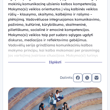
mokinių komunikacinę užsienio kalbos kompetenciją.
Mokymo(si) veiklos orientuotos į visų kalbinės veiklos
rūšių – klausymo, skaitymo, kalbėjimo ir rašymo –
plėtojimą. Vadovėliuose integruojamos komunikavimo,
pažinimo, kultūrinė, kūrybiškumo, skaitmeninė,
pilietiškumo, socialinė ir emocinė kompetencijos.
Mokymo(si) veiklos taip pat sudaro sąlygas ugdyti
diskurso, mediacijos ir reflektavimo gebėjimus.
Vadovėlių serija grindžiama komunikaciniu kalbos
mokymo principu, kai kalba mokomasi per prasmingą
jos vartojimą įvairiose situacijose. Mokymo(si) turinys
siejamas su mokinių gyvenimo patirtimi, aktualiomis
Išplėsti
socialinėmis, kultūrinėmis ir globaliomis temomis.
Autentiški tekstai, dialogai, diskusijos, projektinės
veiklos ir vaidmenų žaidimai skatina mokinius aktyviai
Dalintis:
vartoti kalbą, bendradarbiauti, reikšti nuomonę ir
facebook
x (twitter)
Elektronin
argumentuoti savo požiūrį.
Vadovėliuose daug dėmesio skiriama mokinių kritinio
mąstymo ir savarankiško mokymosi gebėjimų ugdymui.
Skyriai „Active Reading“, „Active Listening“ ir „Exam
Strategies“ padeda mokiniams taikyti įvairias