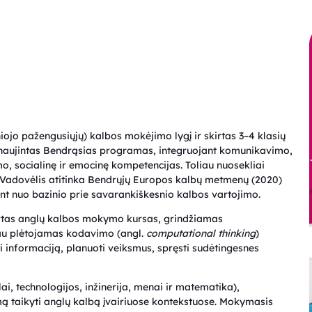
iojo pažengusiųjų) kalbos mokėjimo lygį ir skirtas 3–4 klasių
naujintas Bendrąsias programas, integruojant komunikavimo,
o, socialinę ir emocinę kompetencijas. Toliau nuosekliai
. Vadovėlis atitinka Bendrųjų Europos kalbų metmenų (2020)
nt nuo bazinio prie savarankiškesnio kalbos vartojimo.
irtas anglų kalbos mokymo kursas, grindžiamas
liau plėtojamas kodavimo (angl.
computational thinking
)
informaciją, planuoti veiksmus, spręsti sudėtingesnes
 technologijos, inžinerija, menai ir matematika),
ą taikyti anglų kalbą įvairiuose kontekstuose. Mokymasis