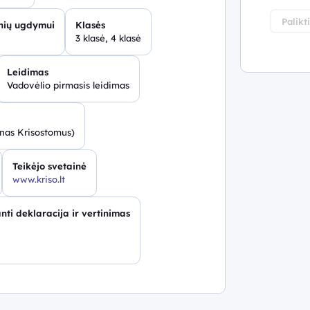
Palikt
inių ugdymui
Klasės
3 klasė, 4 klasė
Leidimas
Vadovėlio pirmasis leidimas
as Krisostomus)
Teikėjo svetainė
www.kriso.lt
nti deklaracija ir vertinimas