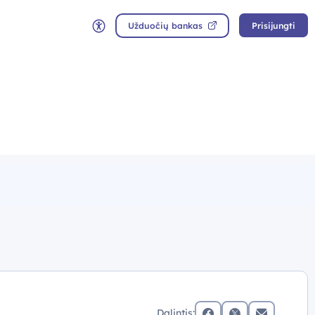
Užduočių bankas
Prisijungti
Neįgaliųjų rėžimas
Dalintis: