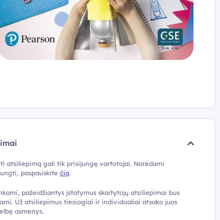
pimai
ti atsiliepimą gali tik prisijungę vartotojai. Norėdami
ijungti, paspauskite
čia
.
nkami, pažeidžiantys įstatymus skaitytojų atsiliepimai bus
ami. Už atsiliepimus tiesiogiai ir individualiai atsako juos
elbę asmenys.