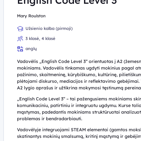
English Code Level 3
Mary Roulston
Užsienio kalba (pirmoji)
3 klasė, 4 klasė
anglų
Vadovėlis „English Code Level 3“ orientuotas į A2 (žemesn
mokiniams. Vadovėlis tinkamas ugdyti mokinius pagal at
pažinimo, skaitmeninę, kūrybiškumo, kultūrinę, pilietiškum
plėtojami diskurso, mediacijos ir reflektavimo gebėjimai
A2 lygio aprašus ir užtikrina mokymosi tęstinumą pereina
„English Code Level 3“ – tai pažengusiems mokiniams sk
komunikaciniu, patirtiniu ir integruotu ugdymu. Kurse to
mąstymas, padedantis mokiniams struktūruotai analizuoti 
problemas ir bendradarbiauti.
Vadovėlyje integruojami STEAM elementai (gamtos mokslai,
skatinantys mokinių smalsumą, kritinį mąstymą ir gebėjim