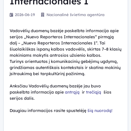
Internacionales 1
2026-06-19
Nacionalinė švietimo agentūra
Vadovėlių duomenų bazėje paskelbta informacija apie
serijos „Nuevo Reporteros Internacionales“ pirmąją
dalį – „Nuevo Reporteros Internacionales 1“. Tai
šiuolaikiškas ispanų kalbos vadovėlis, skirtas 7–8 klasių
mokiniams mokytis antrosios užsienio kalbos.
Turinys orientuotas į komunikacinių gebėjimų ugdymą,
grindžiamas autentiškais kontekstais ir skatina mokinių
įsitraukimą bei tarpkultūrinį pažinimą.
Anksčiau Vadovėlių duomenų bazėje jau buvo
paskelbta informacija apie
antrąją
ir
trečiąją
šios
serijos dalis.
Daugiau informacijos rasite spustelėję
šią nuorodą!